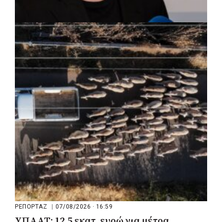
ΡΕΠΟΡΤΑΖ
|
07/08/2026 · 17:27
Ο Δούκας για έργα, καθαριότητα και τη
μάχη των επόμενων εκλογών: «Η καλύτερη
μου να κατέβει ο Μπακογιάννης»
ΡΕΠΟΡΤΑΖ
|
07/08/2026 · 16:59
ΥΠΑΑΤ: 12,5 εκατ. ευρώ για μέτρα