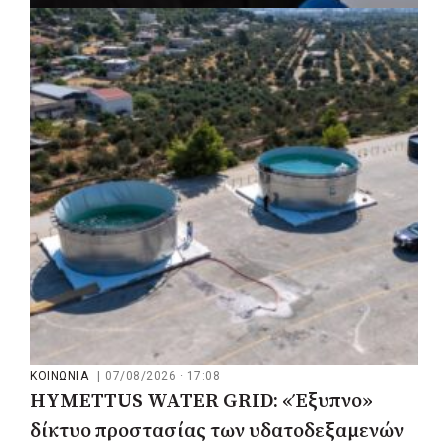
ΡΕΠΟΡΤΑΖ
|
07/08/2026 · 17:27
Ο Δούκας για έργα, καθαριότητα και τη
μάχη των επόμενων εκλογών: «Η καλύτερη
μου να κατέβει ο Μπακογιάννης»
ΚΟΙΝΩΝΙΑ
|
07/08/2026 · 17:08
HYMETTUS WATER GRID: «Έξυπνο»
δίκτυο προστασίας των υδατοδεξαμενών