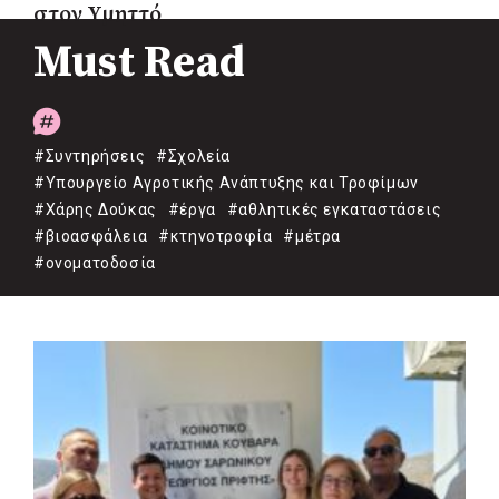
στον Υμηττό
Must Read
#Συντηρήσεις
#Σχολεία
#Υπουργείο Αγροτικής Ανάπτυξης και Τροφίμων
#Χάρης Δούκας
#έργα
#αθλητικές εγκαταστάσεις
#βιοασφάλεια
#κτηνοτροφία
#μέτρα
#ονοματοδοσία