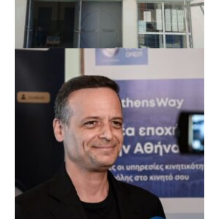
Δήμος Αθηναίων: 651 δημότες συμμετείχαν
στις δράσεις διατροφικής υποστήριξης
ΤΟΠΙΚΗ ΑΥΤΟΔΙΟΙΚΗΣΗ
|
07/08/2026 · 17:45
Δήμος Πετρούπολης: Εργασίες
συντήρησης σε σχολεία και αθλητικές
εγκαταστάσεις