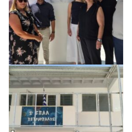
ΚΟΙΝΩΝΙΑ
|
07/08/2026 · 18:01
Το Δημοτικό Κατάστημα Κουβαρά φέρει
πλέον το όνομα «Γεώργιος Πρίφτης»