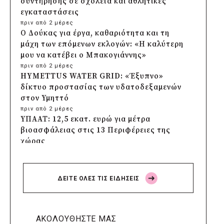
συντήρησης σε σχολεία και αθλητικές
εγκαταστάσεις
πριν από 2 μέρες
Ο Δούκας για έργα, καθαριότητα και τη
μάχη των επόμενων εκλογών: «Η καλύτερη
μου να κατέβει ο Μπακογιάννης»
πριν από 2 μέρες
HYMETTUS WATER GRID: «Έξυπνο»
δίκτυο προστασίας των υδατοδεξαμενών
στον Υμηττό
πριν από 2 μέρες
ΥΠΑΑΤ: 12,5 εκατ. ευρώ για μέτρα
βιοασφάλειας στις 13 Περιφέρειες της
χώρας
πριν από 2 μέρες
Πρέσπεια 2026: Έξι ημέρες πολιτισμού,
μουσικής και γαστρονομίας στη Φλώρινα
ΔΕΙΤΕ ΟΛΕΣ ΤΙΣ ΕΙΔΗΣΕΙΣ
πριν από 2 μέρες
Δήμος Πέλλας: Σε προσωρινή αναστολή
λειτουργίας όλες οι παιδικές χαρές
πριν από 2 μέρες
ΑΚΟΛΟΥΘΗΣΤΕ ΜΑΣ