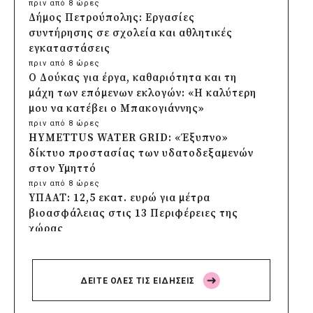
πριν από 8 ώρες
Δήμος Πετρούπολης: Εργασίες
συντήρησης σε σχολεία και αθλητικές
εγκαταστάσεις
πριν από 8 ώρες
Ο Δούκας για έργα, καθαριότητα και τη
μάχη των επόμενων εκλογών: «Η καλύτερη
μου να κατέβει ο Μπακογιάννης»
πριν από 8 ώρες
HYMETTUS WATER GRID: «Έξυπνο»
δίκτυο προστασίας των υδατοδεξαμενών
στον Υμηττό
πριν από 8 ώρες
ΥΠΑΑΤ: 12,5 εκατ. ευρώ για μέτρα
βιοασφάλειας στις 13 Περιφέρειες της
χώρας
πριν από 8 ώρες
Πρέσπεια 2026: Έξι ημέρες πολιτισμού,
μουσικής και γαστρονομίας στη Φλώρινα
ΔΕΙΤΕ ΟΛΕΣ ΤΙΣ ΕΙΔΗΣΕΙΣ
πριν από 9 ώρες
Δήμος Πέλλας: Σε προσωρινή αναστολή