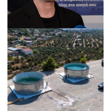
ΡΕΠΟΡΤΑΖ
|
07/08/2026 · 17:27
Ο Δούκας για έργα, καθαριότητα και τη
μάχη των επόμενων εκλογών: «Η καλύτερη
μου να κατέβει ο Μπακογιάννης»