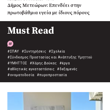
Δήμος Μετεώρων: Επενδύει στην
πρωτοβάθμια υγεία με ίδιους πόρους
Must Read
#ΣΠΑΥ
#Συντηρήσεις
#Σχολεία
#Σύνδεσμος Προστασίας και Ανάπτυξης Υμηττού
#ΥΜΗΤΤΟΣ
#Χάρης Δούκας
#έργα
#αθλητικές εγκαταστάσεις
#δεξαμενές
#ονοματοδοσία
#πυροπροστασία