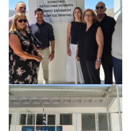
ΚΟΙΝΩΝΙΑ
|
07/08/2026 · 18:01
Το Δημοτικό Κατάστημα Κουβαρά φέρει
πλέον το όνομα «Γεώργιος Πρίφτης»