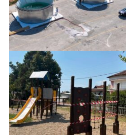
αναβάθμιση του ΚΕΦΙΑΠ Καρδίτσας
πριν από 2 μέρες
Δήμος Αθηναίων: 651 δημότες συμμετείχαν
στις δράσεις διατροφικής υποστήριξης
ΚΟΙΝΩΝΙΑ
|
07/08/2026 · 17:08
HYMETTUS WATER GRID: «Έξυπνο»
δίκτυο προστασίας των υδατοδεξαμενών
στον Υμηττό