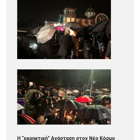
Η “εκρηκτική” Ανάσταση στον Νέο Κόσμο