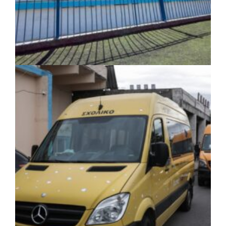
ΤΟΠΙΚΗ ΑΥΤΟΔΙΟΙΚΗΣΗ
|
06/08/2026 · 17:35
Δήμος Ηλιούπολης: Εργασίες
αναβάθμισης στα αθλητικά κέντρα ενόψει
της νέας χρονιάς