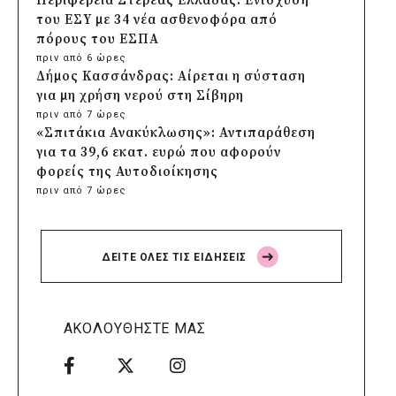
Περιφέρεια Στερεάς Ελλάδας: Ενίσχυση
του ΕΣΥ με 34 νέα ασθενοφόρα από
πόρους του ΕΣΠΑ
πριν από 6 ώρες
Δήμος Κασσάνδρας: Αίρεται η σύσταση
για μη χρήση νερού στη Σίβηρη
πριν από 7 ώρες
«Σπιτάκια Ανακύκλωσης»: Αντιπαράθεση
για τα 39,6 εκατ. ευρώ που αφορούν
φορείς της Αυτοδιοίκησης
πριν από 7 ώρες
Δήμος Χαϊδαρίου: Καθαρισμός στο Άλσος
Δαφνίου παρά την έλλειψη αρμοδιότητας
πριν από 7 ώρες
ΔΕΙΤΕ ΟΛΕΣ ΤΙΣ ΕΙΔΗΣΕΙΣ
Δήμος Αμαρουσίου: Μεγάλες παρεμβάσεις
αναβάθμισης στα σχολεία πριν τον
Σεπτέμβριο
πριν από 8 ώρες
ΑΚΟΛΟΥΘΗΣΤΕ ΜΑΣ
Δήμος Ελληνικού-Αργυρούπολης: Χρυσή
διάκριση στα Diversity, Equity & Inclusion
Awards 2026