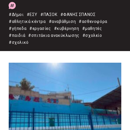
#Δήμοι
#ΕΣΥ
#ΠΑΣΟΚ
#ΦΑΝΗΣ ΣΠΑΝΟΣ
#αθλητικά κέντρα
#αναβάθμιση
#ασθενοφόρα
#γήπεδα
#εργασίες
#κυβέρνηση
#μαθητές
#παιδιά
#σπιτάκια ανακύκλωσης
#σχολείο
#σχολικό