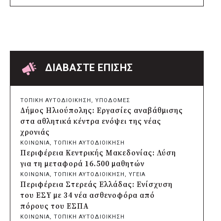
πριν από 8 ώρες
Δήμος Αθηναίων: Πάνω από 240
αντικείμενα απομακρύνθηκαν από
κοινόχρηστους χώρους
πριν από 8 ώρες
Δήμος Θεσσαλονίκης: Έρευνα για πιθανή
δολιοφθορά σε δύο ξεραμένα δέντρα στην
ΔΙΑΒΑΣΤΕ ΕΠΙΣΗΣ
οδό Βενιζέλου
πριν από 9 ώρες
Χαρδαλιάς: Ψηφιακό Παρατηρητήριο για
ΤΟΠΙΚΗ ΑΥΤΟΔΙΟΙΚΗΣΗ
, 
ΥΠΟΔΟΜΕΣ
την παρακολούθηση των 352 έργων της
Δήμος Ηλιούπολης: Εργασίες αναβάθμισης
Αττικής
στα αθλητικά κέντρα ενόψει της νέας
πριν από 9 ώρες
χρονιάς
Δήμος Ηρακλείου Αττικής: Συμβάσεις
ΚΟΙΝΩΝΙΑ
, 
ΤΟΠΙΚΗ ΑΥΤΟΔΙΟΙΚΗΣΗ
645.000 ευρώ για τη φροντίδα των
Περιφέρεια Κεντρικής Μακεδονίας: Λύση
αδέσποτων ζώων
για τη μεταφορά 16.500 μαθητών
πριν από μία μέρα
ΚΟΙΝΩΝΙΑ
, 
ΤΟΠΙΚΗ ΑΥΤΟΔΙΟΙΚΗΣΗ
, 
ΥΓΕΙΑ
Περιφέρεια Θεσσαλίας: Νέος
Περιφέρεια Στερεάς Ελλάδας: Ενίσχυση
ιατροτεχνολογικός εξοπλισμός και
του ΕΣΥ με 34 νέα ασθενοφόρα από
αναβάθμιση του ΚΕΦΙΑΠ Καρδίτσας
πόρους του ΕΣΠΑ
πριν από μία μέρα
ΚΟΙΝΩΝΙΑ
, 
ΤΟΠΙΚΗ ΑΥΤΟΔΙΟΙΚΗΣΗ