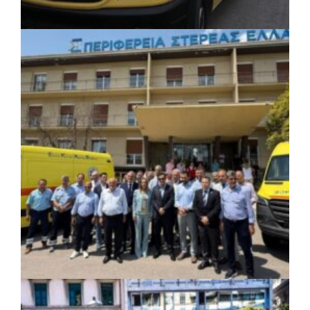
ΚΟΙΝΩΝΙΑ
|
06/08/2026 · 17:08
Περιφέρεια Κεντρικής Μακεδονίας: Λύση
για τη μεταφορά 16.500 μαθητών
ΚΟΙΝΩΝΙΑ
|
06/08/2026 · 17:01
Περιφέρεια Στερεάς Ελλάδας: Ενίσχυση