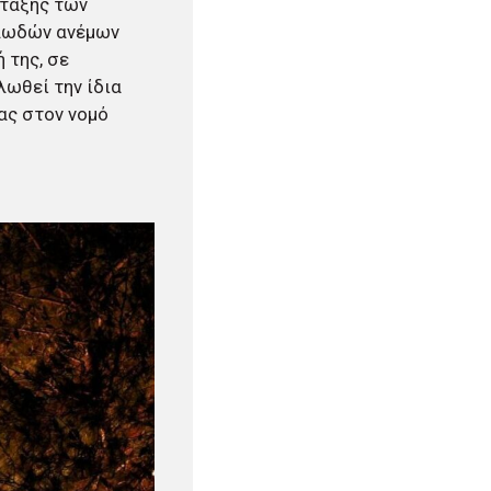
άταξης των
λλωδών ανέμων
 της, σε
λωθεί την ίδια
τας στον νομό