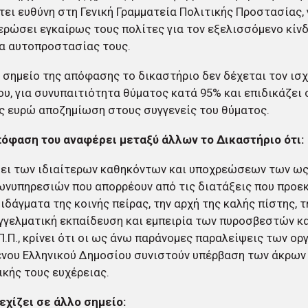
τει ευθύνη στη Γενική Γραμματεία Πολιτικής Προστασίας,
ερώσει εγκαίρως τους πολίτες για τον εξελισσόμενο κίνδ
α αυτοπροστασίας τους.
 σημείο της απόφασης το δικαστήριο δεν δέχεται τον ισ
υ, για συνυπαιτιότητα θύματος κατά 95% και επιδικάζει 
ς ευρώ αποζημίωση στους συγγενείς του θύματος.
πόφαση του αναφέρει μεταξύ άλλων το Δικαστήριο ότι:
ψει των ιδιαίτερων καθηκόντων και υποχρεώσεων των ω
νυπηρεσιών που απορρέουν από τις διατάξεις που προε
διδάγματα της κοινής πείρας, την αρχή της καλής πίστης, 
γγελματική εκπαίδευση και εμπειρία των πυροσβεστών κ
.Π.Π., κρίνει ότι οι ως άνω παράνομες παραλείψεις των ο
νου Ελληνικού Δημοσίου συνιστούν υπέρβαση των άκρων
ικής τους ευχέρειας.
εχίζει σε άλλο σημείο: