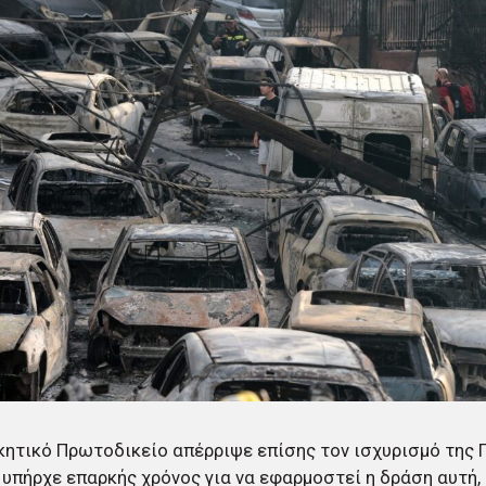
κητικό Πρωτοδικείο απέρριψε επίσης τον ισχυρισμό της
ν υπήρχε επαρκής χρόνος για να εφαρμοστεί η δράση αυτή,