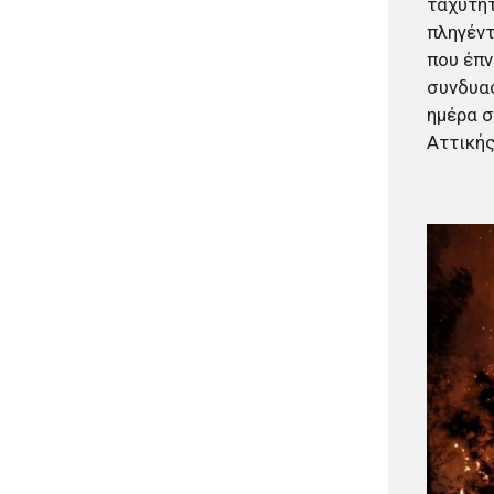
ταχύτητ
έκθεση θα είναι έτοιμη το
πληγέν
2030»
που έπν
πριν από 2 μέρες
συνδυασ
Δήμος Αθηναίων: Περισσότερα
από 220 νέα δέντρα και 1.200
ημέρα σ
θάμνοι σε 43 σχολικές αυλές
Αττικής
πριν από 2 μέρες
«Μηδενική ανοχή»: Πολιτική
αγωγή για την πυρκαγιά που
ξεκίνησε από τη Βοιωτία
κατέθεσε η Περιφέρεια Αττικής
πριν από 3 μέρες
Περιφέρεια Κρήτης:
Πρόσκληση 8 εκατ. ευρώ για
έργα διαχείρισης υγρών
αποβλήτων