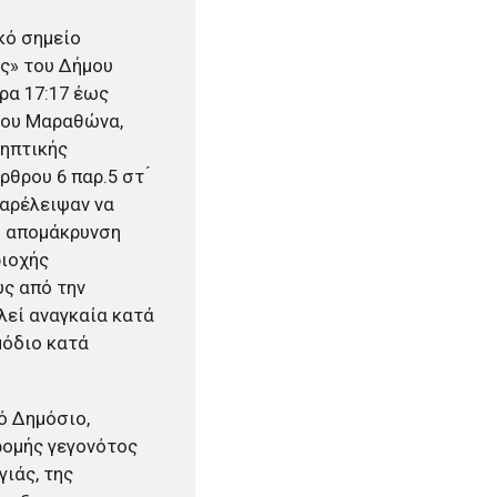
κό σημείο
ης» του Δήμου
ρα 17:17 έως
ήμου Μαραθώνα,
ληπτικής
θρου 6 παρ.5 στ ́
παρέλειψαν να
ή απομάκρυνση
ριοχής
ς από την
λεί αναγκαία κατά
μόδιο κατά
ό Δημόσιο,
ρομής γεγονότος
ιάς, της