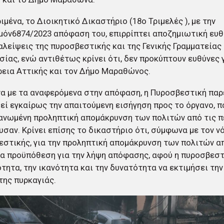
ιμένα, το Διοικητικό Δικαστήριο (18ο Τριμελές ), με την
μόν6874/2023 απόφαση του, επιρρίπτει αποζημιωτική ευ
αλείψεις της πυροσβεστικής και της Γενικής Γραμματείας
ίας, ενώ αντιθέτως κρίνει ότι, δεν προκύπτουν ευθύνες γ
εια Αττικής και τον Δήμο Μαραθώνος.
 με τα αναφερόμενα στην απόφαση, η Πυροσβεστική παρ
εί εγκαίρως την απαιτούμενη εισήγηση προς το όργανο, 
ανωμένη προληπτική απομάκρυνση των πολιτών από τις π
υσαν. Κρίνει επίσης το δικαστήριο ότι, σύμφωνα με τον ν
στικής, για την προληπτική απομάκρυνση των πολιτών 
α προϋπόθεση για την λήψη απόφασης, αφού η πυροσβεστι
τητα, την ικανότητα και την δυνατότητα να εκτιμήσει την
της πυρκαγιάς.