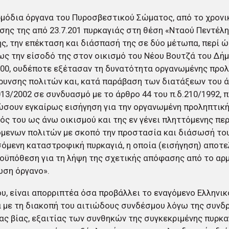
αρμόδια όργανα του Πυροσβεστικού Σώματος, από το χρονι
ης της από 23.7.201 πυρκαγιάς στη θέση «Νταού Πεντέλ
ς, την επέκταση και διάσπασή της σε δύο μέτωπα, περί ώ
έως την είσοδό της στον οικισμό του Νέου Βουτζά του Δ
:00, ουδέποτε εξέτασαν τη δυνατότητα οργανωμένης προ
υνσης πολιτών και, κατά παράβαση των διατάξεων του άρ
013/2002 σε συνδυασμό με το άρθρο 44 του π.δ.210/1992, 
σουν εγκαίρως εισήγηση για την οργανωμένη προληπτικ
ός του ως άνω οικισμού και της εν γένει πληττόμενης πε
μενων πολιτών με σκοπό την προστασία και διάσωσή του
όμενη καταστροφική πυρκαγιά, η οποία (εισήγηση) αποτε
οϋπόθεση για τη λήψη της σχετικής απόφασης από το αρ
ωση όργανο».
υ, είναι απορριπτέα όσα προβάλλει το εναγόμενο Ελληνικ
 με τη διακοπή του αιτιώδους συνδέσμου λόγω της συνδ
ς βίας, εξαιτίας των συνθηκών της συγκεκριμένης πυρκαγ