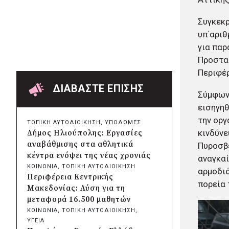
Χαρδαλιάς: Ψηφιακό
Παρατηρητήριο για την
Συγκεκρ
παρακολούθηση των 352 έργων
υπ΄αριθ
της Αττικής
για παρ
πριν από 17 ώρες
Προστασ
Δήμος Ηρακλείου Αττικής:
Περιφέρ
Συμβάσεις 645.000 ευρώ για τη
φροντίδα των αδέσποτων
ΔΙΑΒΑΣΤΕ ΕΠΙΣΗΣ
Σύμφωνα
ζώων
εισηγηθ
πριν από 2 μέρες
Περιφέρεια Θεσσαλίας: Νέος
την οργ
ΤΟΠΙΚΗ ΑΥΤΟΔΙΟΙΚΗΣΗ
, 
ΥΠΟΔΟΜΕΣ
ιατροτεχνολογικός εξοπλισμός
κινδύνε
Δήμος Ηλιούπολης: Εργασίες
και αναβάθμιση του ΚΕΦΙΑΠ
αναβάθμισης στα αθλητικά
Πυροσβε
Καρδίτσας
κέντρα ενόψει της νέας χρονιάς
αναγκαί
πριν από 2 μέρες
ΚΟΙΝΩΝΙΑ
, 
ΤΟΠΙΚΗ ΑΥΤΟΔΙΟΙΚΗΣΗ
αρμοδιό
Δήμος Αθηναίων: 651 δημότες
Περιφέρεια Κεντρικής
συμμετείχαν στις δράσεις
πορεία 
Μακεδονίας: Λύση για τη
διατροφικής υποστήριξης
μεταφορά 16.500 μαθητών
πριν από 2 μέρες
ΚΟΙΝΩΝΙΑ
, 
ΤΟΠΙΚΗ ΑΥΤΟΔΙΟΙΚΗΣΗ
, 
Συνεργασία Περιφέρειας
ΥΓΕΙΑ
Κρήτης με Πανεπιστήμιο