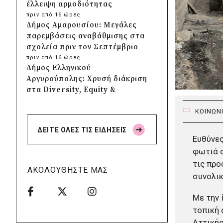
έλλειψη αρμοδιότητας
πριν από 16 ώρες
Δήμος Αμαρουσίου: Μεγάλες
παρεμβάσεις αναβάθμισης στα
σχολεία πριν τον Σεπτέμβριο
πριν από 16 ώρες
Δήμος Ελληνικού-
Αργυρούπολης: Χρυσή διάκριση
στα Diversity, Equity &
Inclusion Awards 2026
ΚΟΙΝΩΝ
πριν από 16 ώρες
Δήμος Αθηναίων: Πάνω από
ΔΕΙΤΕ ΟΛΕΣ ΤΙΣ ΕΙΔΗΣΕΙΣ
240 αντικείμενα
Ευθύνες
απομακρύνθηκαν από
φωτιά σ
κοινόχρηστους χώρους
τις προ
πριν από 17 ώρες
ΑΚΟΛΟΥΘΗΣΤΕ ΜΑΣ
Δήμος Θεσσαλονίκης: Έρευνα
συνολικ
για πιθανή δολιοφθορά σε δύο
ξεραμένα δέντρα στην οδό
Με την 
Βενιζέλου
τοπική 
πριν από 17 ώρες
Αττικής