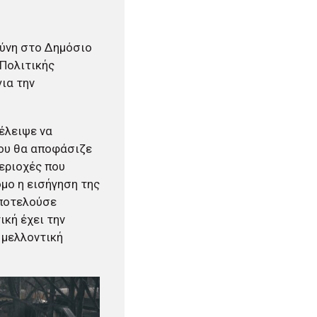
θύνη στο Δημόσιο
 Πολιτικής
ια την
έλειψε να
που θα αποφάσιζε
εριοχές που
όμο η εισήγηση της
αποτελούσε
κή έχει την
 μελλοντική