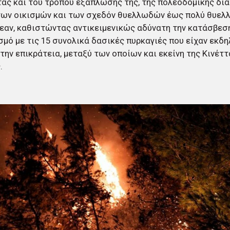
ας και του τρόπου εξάπλωσής της, της πολεοδομικής δι
των οικισμών και των σχεδόν θυελλωδών έως πολύ θυε
εαν, καθιστώντας αντικειμενικώς αδύνατη την κατάσβεσή
μό με τις 15 συνολικά δασικές πυρκαγιές που είχαν εκδη
την επικράτεια, μεταξύ των οποίων και εκείνη της Κινέτ
.