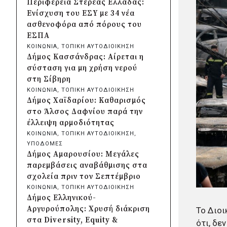
Περιφέρεια Στερεάς Ελλάδας:
Κρήτης και ΙΤΕ για φοιτητικές
Ενίσχυση του ΕΣΥ με 34 νέα
εστίες και υποδομές
ασθενοφόρα από πόρους του
πριν από 2 μέρες
ΕΣΠΑ
Δήμος Μετεώρων:
ΚΟΙΝΩΝΙΑ
, 
ΤΟΠΙΚΗ ΑΥΤΟΔΙΟΙΚΗΣΗ
Ολοκληρώθηκε το νέο τοιχείο
Δήμος Κασσάνδρας: Αίρεται η
αντιστήριξης στην είσοδο του
σύσταση για μη χρήση νερού
Σκεπαρίου
στη Σίβηρη
πριν από 2 μέρες
ΚΟΙΝΩΝΙΑ
, 
ΤΟΠΙΚΗ ΑΥΤΟΔΙΟΙΚΗΣΗ
Δήμος Καισαριανής: Καταδίκη
Δήμος Χαϊδαρίου: Καθαρισμός
για την απόπειρα
στο Άλσος Δαφνίου παρά την
μπλοκαρίσματος φιλικού
έλλειψη αρμοδιότητας
αγώνα στο «Μ.
ΚΟΙΝΩΝΙΑ
, 
ΤΟΠΙΚΗ ΑΥΤΟΔΙΟΙΚΗΣΗ
, 
Κρητικόπουλος»
ΥΠΟΔΟΜΕΣ
πριν από 2 μέρες
Δήμος Αμαρουσίου: Μεγάλες
Δήμος Πειραιά: Νέες
παρεμβάσεις αναβάθμισης στα
ασφαλτοστρώσεις σε Α΄ και Β΄
σχολεία πριν τον Σεπτέμβριο
Δημοτική Κοινότητα με
ΚΟΙΝΩΝΙΑ
, 
ΤΟΠΙΚΗ ΑΥΤΟΔΙΟΙΚΗΣΗ
πρόγραμμα 2 εκατ. ευρώ
Δήμος Ελληνικού-
πριν από 2 μέρες
Αργυρούπολης: Χρυσή διάκριση
Το Διοι
Η Marko Marković Orkestar
στα Diversity, Equity &
ότι, δε