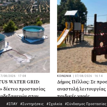
07/08/2026 · 17:08
ΚΟΙΝΩΝΙΑ
|
07/08/2026 · 16:14
US WATER GRID:
Δήμος Πέλλας: Σε προ
» δίκτυο προστασίας
αναστολή λειτουργίας 
τοδεξαμενών στον
παιδικές χαρές
#ΣΠΑΥ
#Συντηρήσεις
#Σχολεία
#Σύνδεσμος Προστασίας 