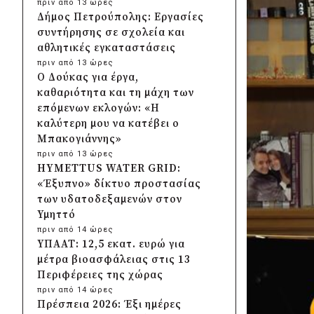
πριν από 13 ώρες
Δήμος Πετρούπολης: Εργασίες
συντήρησης σε σχολεία και
αθλητικές εγκαταστάσεις
πριν από 13 ώρες
Ο Δούκας για έργα,
καθαριότητα και τη μάχη των
επόμενων εκλογών: «Η
καλύτερη μου να κατέβει ο
Μπακογιάννης»
πριν από 13 ώρες
HYMETTUS WATER GRID:
«Έξυπνο» δίκτυο προστασίας
των υδατοδεξαμενών στον
Υμηττό
πριν από 14 ώρες
ΥΠΑΑΤ: 12,5 εκατ. ευρώ για
μέτρα βιοασφάλειας στις 13
Περιφέρειες της χώρας
πριν από 14 ώρες
Πρέσπεια 2026: Έξι ημέρες