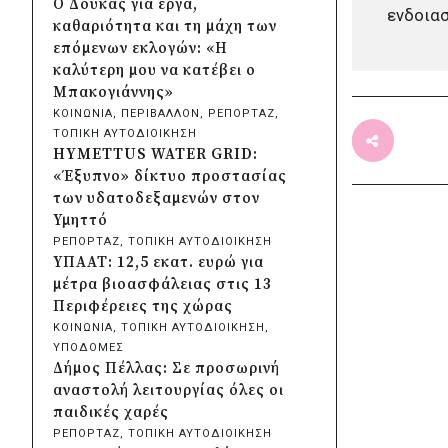
Ο Δούκας για έργα,
ενδοιασ
Λυκοδήμου για λόγους
καθαριότητα και τη μάχη των
ασφαλείας
επόμενων εκλογών: «Η
πριν από 16 ώρες
καλύτερη μου να κατέβει ο
Προφυλακίστηκε ο δήμαρχος
Μπακογιάννης»
Στυλίδας για τη φωτιά στη
ΚΟΙΝΩΝΙΑ
, 
ΠΕΡΙΒΑΛΛΟΝ
, 
ΡΕΠΟΡΤΑΖ
, 
Βοιωτία – Σε αναστολή το
ΤΟΠΙΚΗ ΑΥΤΟΔΙΟΙΚΗΣΗ
αιολικό πάρκο
HYMETTUS WATER GRID:
πριν από 2 μέρες
«Έξυπνο» δίκτυο προστασίας
Δήμος Ηλιούπολης: Εργασίες
των υδατοδεξαμενών στον
αναβάθμισης στα αθλητικά
Υμηττό
κέντρα ενόψει της νέας χρονιάς
ΡΕΠΟΡΤΑΖ
, 
ΤΟΠΙΚΗ ΑΥΤΟΔΙΟΙΚΗΣΗ
πριν από 2 μέρες
ΥΠΑΑΤ: 12,5 εκατ. ευρώ για
Περιφέρεια Κεντρικής
μέτρα βιοασφάλειας στις 13
Μακεδονίας: Λύση για τη
Περιφέρειες της χώρας
μεταφορά 16.500 μαθητών
ΚΟΙΝΩΝΙΑ
, 
ΤΟΠΙΚΗ ΑΥΤΟΔΙΟΙΚΗΣΗ
, 
πριν από 2 μέρες
ΥΠΟΔΟΜΕΣ
Περιφέρεια Στερεάς Ελλάδας:
Δήμος Πέλλας: Σε προσωρινή
Ενίσχυση του ΕΣΥ με 34 νέα
αναστολή λειτουργίας όλες οι
ασθενοφόρα από πόρους του
παιδικές χαρές
ΕΣΠΑ
ΡΕΠΟΡΤΑΖ
, 
ΤΟΠΙΚΗ ΑΥΤΟΔΙΟΙΚΗΣΗ