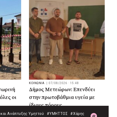
ΚΟΙΝΩΝΙΑ
|
07/08/2026 · 15:48
σωρινή
Δήμος Μετεώρων: Επενδύει
όλες οι
στην πρωτοβάθμια υγεία με
ίδιους πόρους
και Ανάπτυξης Υμηττού
#ΥΜΗΤΤΟΣ
#Χάρης