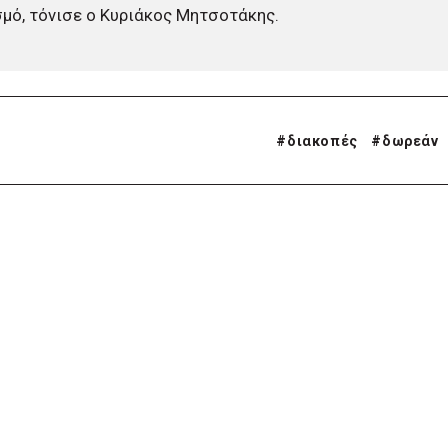
μό, τόνισε ο Κυριάκος Μητσοτάκης.
#
διακοπές
#
δωρεάν