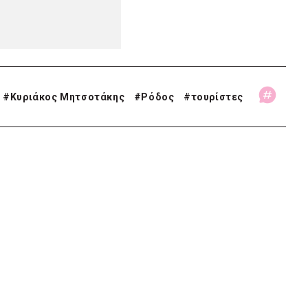
#
Κυριάκος Μητσοτάκης
#
Ρόδος
#
τουρίστες