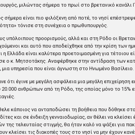
υργός, μιλώντας σήμερα το πρωί στο βρετανικό κανάλι I
ς σήμερα είναι πιο φιλόξενη από ποτέ, το νησί επέστρεψ
ότητα» τόνισε στη συνέχεια ο πρωθυπουργός.
υς υπόλοιπους προορισμούς, αλλά και στη Ρόδο οι Βρεταν
ούμενοι και αυτό που αποδείχθηκε από την κρίση των ημ
τι η Ελλάδα είναι καλύτερα προετοιμασμένη για τέτοιου ε
ε ο κ. Μητσοτάκης. Αναφέρθηκε στην αντίδραση των κατ
, μια υπηρεσία που είναι άγνωστη στο Ηνωμένο Βασίλειο.
νε ότι έγινε με μεγάλη ασφάλεια μια μεγάλη επιχείρηση 
 20.000 ανθρώπων από τη Ρόδο, της οποίας μόνο το 15% 
καγιές.
θελε κάποιος να ανταποδώσει τη βοήθεια που δόθηκε στ
δίτες και σε ένδειξη γενναιοδωρίας, αν θέλει να κλείσει
ν της τελευταίας στιγμής, θα ήταν καλό να ψάξει για πακ
ουν κλείσει τις διακοπές τους στο νησί να μην έχουν κα