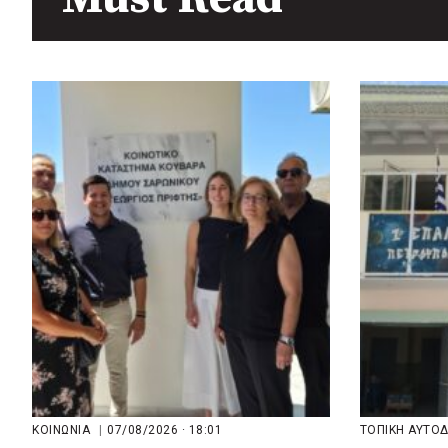
πριν από 3 μέρες
Περιφέρεια Θεσσαλίας: Νέος
ιατροτεχνολογικός εξοπλισμός
και αναβάθμιση του ΚΕΦΙΑΠ
Καρδίτσας
πριν από 3 μέρες
Δήμος Αθηναίων: 651 δημότες
συμμετείχαν στις δράσεις
διατροφικής υποστήριξης
ΚΟΙΝΩΝΙΑ
|
07/08/2026 · 18:01
ΤΟΠΙΚΗ ΑΥΤΟ