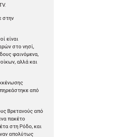
TV.
ε στην
οί είναι
ερών στο νησί,
ίδους φαινόμενα,
οίκων, αλλά και
εκκένωσης
επηρεάστηκε από
ους Βρετανούς από
 ένα πακέτο
έτα στη Ρόδο, και
νέναν απολύτως