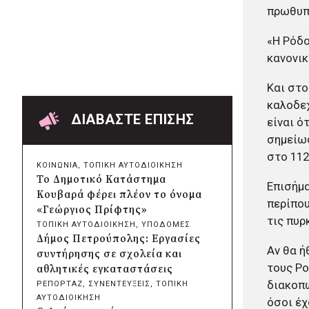
Δήμος Πατρέων:
πρωθυπο
Αντικατάσταση φωτιστικών
μετά τη λεηλασία στο έλος της
«Η Ρόδο
Αγυιάς
κανονικ
πριν από 15 ώρες
Δήμος Σαρωνικού: Βανδάλισαν
Και στο
το εκκλησάκι της
καλοδεχ
Μεταμόρφωσης του Σωτήρος
ΔΙΑΒΑΣΤΕ ΕΠΙΣΗΣ
είναι ό
πριν από 16 ώρες
σημείωσ
Περιφέρεια Αττικής: Έξι
στο 112
συμπεράσματα για την
ΚΟΙΝΩΝΙΑ
, 
ΤΟΠΙΚΗ ΑΥΤΟΔΙΟΙΚΗΣΗ
ψηφιακή μετάβαση των
Το Δημοτικό Κατάστημα
Επισήμα
επιχειρήσεων
Κουβαρά φέρει πλέον το όνομα
περίπου
πριν από 16 ώρες
«Γεώργιος Πρίφτης»
Δήμος Σαρωνικού και
τις πυρ
ΤΟΠΙΚΗ ΑΥΤΟΔΙΟΙΚΗΣΗ
, 
ΥΠΟΔΟΜΕΣ
ΑΡΧΕΛΩΝ ενημερώνουν τους
Δήμος Πετρούπολης: Εργασίες
λουόμενους για τη συνύπαρξη
Αν θα ή
συντήρησης σε σχολεία και
με τις θαλάσσιες χελώνες
τους Ρο
αθλητικές εγκαταστάσεις
πριν από 16 ώρες
διακοπώ
ΡΕΠΟΡΤΑΖ
, 
ΣΥΝΕΝΤΕΥΞΕΙΣ
, 
ΤΟΠΙΚΗ
Δήμος Κυθήρων: Απαγόρευση
ΑΥΤΟΔΙΟΙΚΗΣΗ
όσοι έχ
πρόσβασης στην παραλία