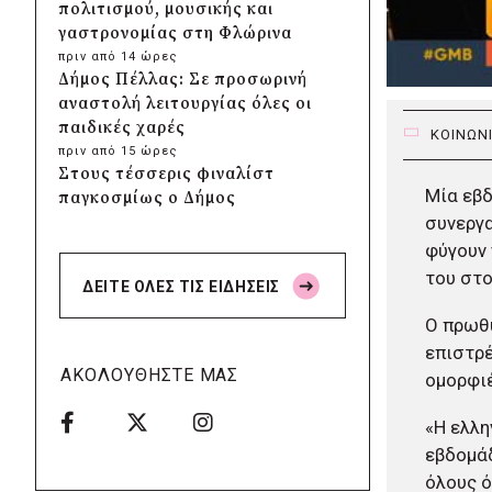
πολιτισμού, μουσικής και
γαστρονομίας στη Φλώρινα
πριν από 14 ώρες
Δήμος Πέλλας: Σε προσωρινή
αναστολή λειτουργίας όλες οι
παιδικές χαρές
ΚΟΙΝΩΝ
πριν από 15 ώρες
Στους τέσσερις φιναλίστ
Μία εβδ
παγκοσμίως ο Δήμος
Ελληνικού – Αργυρούπολης για
συνεργα
το Seoul Smart City Prize 2026
φύγουν 
πριν από 15 ώρες
του στο
ΔΕΙΤΕ ΟΛΕΣ ΤΙΣ ΕΙΔΗΣΕΙΣ
Δήμος Μετεώρων: Επενδύει
στην πρωτοβάθμια υγεία με
Ο πρωθυ
ίδιους πόρους
επιστρέ
πριν από 15 ώρες
ΑΚΟΛΟΥΘΗΣΤΕ ΜΑΣ
ομορφιέ
Δήμος Παπάγου-Χολαργού:
Επαναλαμβανόμενοι
«Η ελλη
βανδαλισμοί στο δίκτυο
εβδομάδ
ηλεκτροφωτισμού
όλους ό
πριν από 15 ώρες