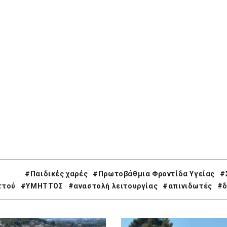
#Παιδικές χαρές
#Πρωτοβάθμια Φροντίδα Υγείας
#
ττού
#ΥΜΗΤΤΟΣ
#αναστολή λειτουργίας
#απινιδωτές
#δ