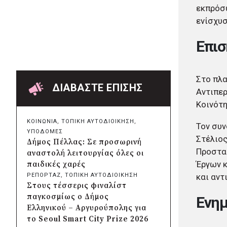
αιολικό πάρκο
εκπρόσω
πριν από μία μέρα
ενίσχυ
Δήμος Ηλιούπολης: Εργασίες
αναβάθμισης στα αθλητικά
Επισ
κέντρα ενόψει της νέας χρονιάς
πριν από μία μέρα
Περιφέρεια Κεντρικής
Στο πλα
Μακεδονίας: Λύση για τη
ΔΙΑΒΑΣΤΕ ΕΠΙΣΗΣ
Αντιπερ
μεταφορά 16.500 μαθητών
Κοινότη
πριν από μία μέρα
Περιφέρεια Στερεάς Ελλάδας:
ΚΟΙΝΩΝΙΑ
, 
ΤΟΠΙΚΗ ΑΥΤΟΔΙΟΙΚΗΣΗ
, 
Τον συν
Ενίσχυση του ΕΣΥ με 34 νέα
ΥΠΟΔΟΜΕΣ
ασθενοφόρα από πόρους του
Στέλιος
Δήμος Πέλλας: Σε προσωρινή
ΕΣΠΑ
Προστασ
αναστολή λειτουργίας όλες οι
πριν από μία μέρα
Έργων κ
παιδικές χαρές
Δήμος Κασσάνδρας: Αίρεται η
και αντ
ΡΕΠΟΡΤΑΖ
, 
ΤΟΠΙΚΗ ΑΥΤΟΔΙΟΙΚΗΣΗ
σύσταση για μη χρήση νερού
Στους τέσσερις φιναλίστ
στη Σίβηρη
παγκοσμίως ο Δήμος
Ενημ
πριν από μία μέρα
Ελληνικού – Αργυρούπολης για
«Σπιτάκια Ανακύκλωσης»:
το Seoul Smart City Prize 2026
Αντιπαράθεση για τα 39,6 εκατ.