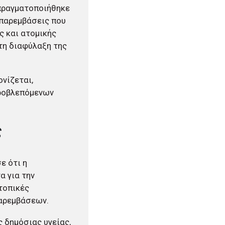
 πραγματοποιήθηκε
 παρεμβάσεις που
ς και ατομικής
τη διαφύλαξη της
νίζεται,
προβλεπόμενων
ς
ε ότι η
α για την
τοπικές
παρεμβάσεων.
 δημόσιας υγείας,