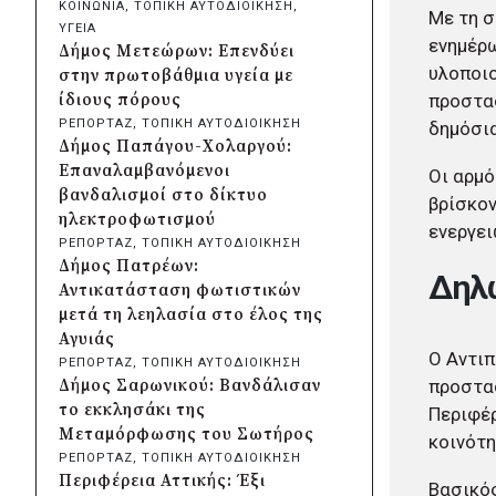
ΚΟΙΝΩΝΙΑ
, 
ΤΟΠΙΚΗ ΑΥΤΟΔΙΟΙΚΗΣΗ
, 
Με τη σ
ευρώ που αφορούν φορείς της
ΥΓΕΙΑ
Αυτοδιοίκησης
ενημέρω
Δήμος Μετεώρων: Επενδύει
πριν από μία μέρα
υλοποιο
στην πρωτοβάθμια υγεία με
Δήμος Χαϊδαρίου: Καθαρισμός
προστασ
ίδιους πόρους
στο Άλσος Δαφνίου παρά την
ΡΕΠΟΡΤΑΖ
, 
ΤΟΠΙΚΗ ΑΥΤΟΔΙΟΙΚΗΣΗ
δημόσια
έλλειψη αρμοδιότητας
Δήμος Παπάγου-Χολαργού:
πριν από μία μέρα
Επαναλαμβανόμενοι
Οι αρμό
Δήμος Αμαρουσίου: Μεγάλες
βανδαλισμοί στο δίκτυο
βρίσκον
παρεμβάσεις αναβάθμισης στα
ηλεκτροφωτισμού
ενεργε
σχολεία πριν τον Σεπτέμβριο
ΡΕΠΟΡΤΑΖ
, 
ΤΟΠΙΚΗ ΑΥΤΟΔΙΟΙΚΗΣΗ
πριν από μία μέρα
Δήμος Πατρέων:
Δηλώ
Δήμος Ελληνικού-
Αντικατάσταση φωτιστικών
Αργυρούπολης: Χρυσή διάκριση
μετά τη λεηλασία στο έλος της
στα Diversity, Equity &
Αγυιάς
Inclusion Awards 2026
Ο Αντιπ
ΡΕΠΟΡΤΑΖ
, 
ΤΟΠΙΚΗ ΑΥΤΟΔΙΟΙΚΗΣΗ
πριν από μία μέρα
προστασ
Δήμος Σαρωνικού: Βανδάλισαν
Δήμος Αθηναίων: Πάνω από
το εκκλησάκι της
Περιφέρ
240 αντικείμενα
Μεταμόρφωσης του Σωτήρος
κοινότη
απομακρύνθηκαν από
ΡΕΠΟΡΤΑΖ
, 
ΤΟΠΙΚΗ ΑΥΤΟΔΙΟΙΚΗΣΗ
κοινόχρηστους χώρους
Περιφέρεια Αττικής: Έξι
Βασικός