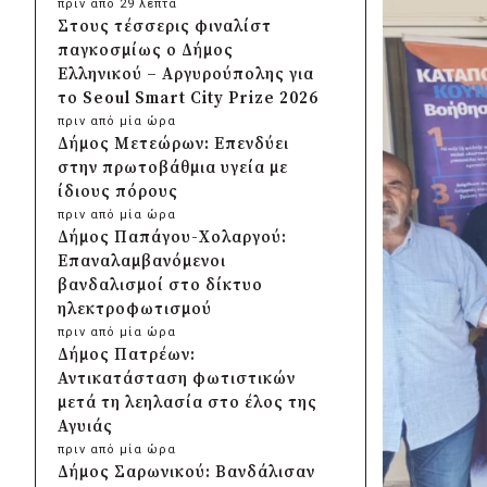
πριν από 29 λεπτά
Στους τέσσερις φιναλίστ
παγκοσμίως ο Δήμος
Ελληνικού – Αργυρούπολης για
το Seoul Smart City Prize 2026
πριν από μία ώρα
Δήμος Μετεώρων: Επενδύει
στην πρωτοβάθμια υγεία με
ίδιους πόρους
πριν από μία ώρα
Δήμος Παπάγου-Χολαργού:
Επαναλαμβανόμενοι
βανδαλισμοί στο δίκτυο
ηλεκτροφωτισμού
πριν από μία ώρα
Δήμος Πατρέων:
Αντικατάσταση φωτιστικών
μετά τη λεηλασία στο έλος της
Αγυιάς
πριν από μία ώρα
Δήμος Σαρωνικού: Βανδάλισαν