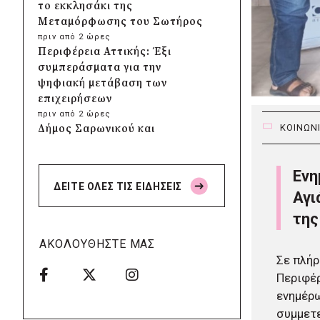
το εκκλησάκι της
Μεταμόρφωσης του Σωτήρος
πριν από 2 ώρες
Περιφέρεια Αττικής: Έξι
συμπεράσματα για την
ψηφιακή μετάβαση των
επιχειρήσεων
πριν από 2 ώρες
Δήμος Σαρωνικού και
ΚΟΙΝΩΝ
ΑΡΧΕΛΩΝ ενημερώνουν τους
λουόμενους για τη συνύπαρξη
Ενη
με τις θαλάσσιες χελώνες
ΔΕΙΤΕ ΟΛΕΣ ΤΙΣ ΕΙΔΗΣΕΙΣ
πριν από 2 ώρες
Αγι
Δήμος Κυθήρων: Απαγόρευση
της
πρόσβασης στην παραλία
Λυκοδήμου για λόγους
ΑΚΟΛΟΥΘΗΣΤΕ ΜΑΣ
ασφαλείας
Σε πλήρ
πριν από 2 ώρες
Περιφέρ
Προφυλακίστηκε ο δήμαρχος
ενημέρω
Στυλίδας για τη φωτιά στη
συμμετε
Βοιωτία – Σε αναστολή το