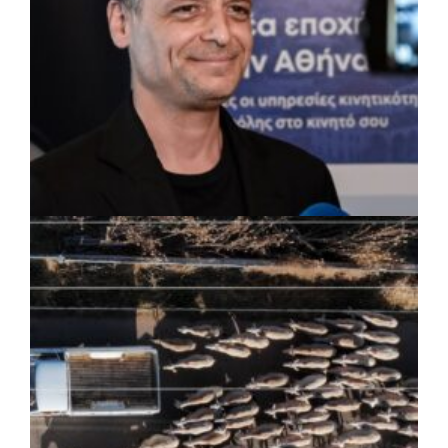
ΡΕΠΟΡΤΑΖ
|
07/08/2026 · 17:27
Ο Δούκας για έργα, καθαριότητα και τη
μάχη των επόμενων εκλογών: «Η καλύτερη
μου να κατέβει ο Μπακογιάννης»