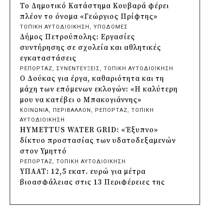
της Αγυιάς
Το Δημοτικό Κατάστημα Κουβαρά φέρει
πριν από μία μέρα
πλέον το όνομα «Γεώργιος Πρίφτης»
Δήμος Σαρωνικού: Βανδάλισαν το
ΤΟΠΙΚΗ ΑΥΤΟΔΙΟΙΚΗΣΗ
, 
ΥΠΟΔΟΜΕΣ
εκκλησάκι της Μεταμόρφωσης του
Δήμος Πετρούπολης: Εργασίες
Σωτήρος
συντήρησης σε σχολεία και αθλητικές
πριν από μία μέρα
εγκαταστάσεις
Περιφέρεια Αττικής: Έξι συμπεράσματα
ΡΕΠΟΡΤΑΖ
, 
ΣΥΝΕΝΤΕΥΞΕΙΣ
, 
ΤΟΠΙΚΗ ΑΥΤΟΔΙΟΙΚΗΣΗ
για την ψηφιακή μετάβαση των
Ο Δούκας για έργα, καθαριότητα και τη
επιχειρήσεων
μάχη των επόμενων εκλογών: «Η καλύτερη
πριν από μία μέρα
μου να κατέβει ο Μπακογιάννης»
Δήμος Σαρωνικού και ΑΡΧΕΛΩΝ
ΚΟΙΝΩΝΙΑ
, 
ΠΕΡΙΒΑΛΛΟΝ
, 
ΡΕΠΟΡΤΑΖ
, 
ΤΟΠΙΚΗ
ενημερώνουν τους λουόμενους για τη
ΑΥΤΟΔΙΟΙΚΗΣΗ
συνύπαρξη με τις θαλάσσιες χελώνες
HYMETTUS WATER GRID: «Έξυπνο»
πριν από μία μέρα
δίκτυο προστασίας των υδατοδεξαμενών
Δήμος Κυθήρων: Απαγόρευση πρόσβασης
στον Υμηττό
στην παραλία Λυκοδήμου για λόγους
ΡΕΠΟΡΤΑΖ
, 
ΤΟΠΙΚΗ ΑΥΤΟΔΙΟΙΚΗΣΗ
ασφαλείας
ΥΠΑΑΤ: 12,5 εκατ. ευρώ για μέτρα
πριν από μία μέρα
βιοασφάλειας στις 13 Περιφέρειες της
Προφυλακίστηκε ο δήμαρχος Στυλίδας για
χώρας
τη φωτιά στη Βοιωτία – Σε αναστολή το
ΚΟΙΝΩΝΙΑ
, 
ΤΟΠΙΚΗ ΑΥΤΟΔΙΟΙΚΗΣΗ
, 
ΥΠΟΔΟΜΕΣ
αιολικό πάρκο
Δήμος Πέλλας: Σε προσωρινή αναστολή