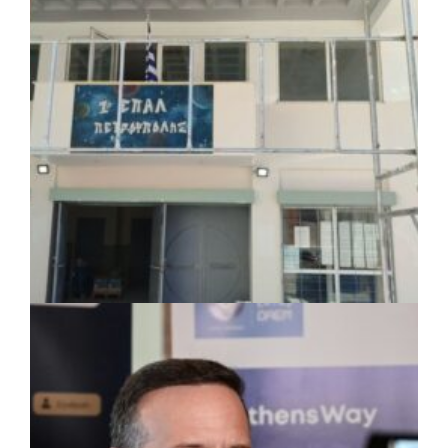
πλέον το όνομα «Γεώργιος Πρίφτης»
ΤΟΠΙΚΗ ΑΥΤΟΔΙΟΙΚΗΣΗ
|
07/08/2026 · 17:45
Δήμος Πετρούπολης: Εργασίες
συντήρησης σε σχολεία και αθλητικές
εγκαταστάσεις