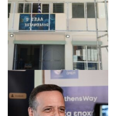
Δήμος Ηρακλείου Αττικής: Συμβάσεις
645.000 ευρώ για τη φροντίδα των
αδέσποτων ζώων
πριν από 3 μέρες
Περιφέρεια Θεσσαλίας: Νέος
ιατροτεχνολογικός εξοπλισμός και
αναβάθμιση του ΚΕΦΙΑΠ Καρδίτσας
πριν από 3 μέρες
Δήμος Αθηναίων: 651 δημότες συμμετείχαν
στις δράσεις διατροφικής υποστήριξης
ΤΟΠΙΚΗ ΑΥΤΟΔΙΟΙΚΗΣΗ
|
07/08/2026 · 17:45
Δήμος Πετρούπολης: Εργασίες
συντήρησης σε σχολεία και αθλητικές
εγκαταστάσεις