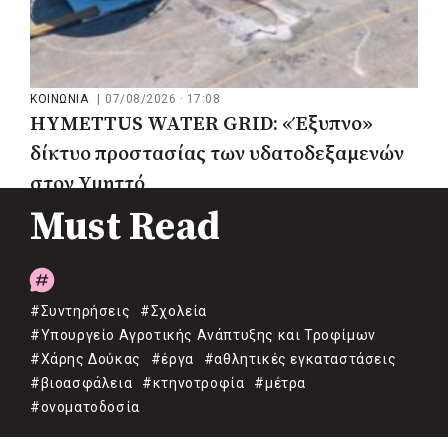
ΚΟΙΝΩΝΙΑ
|
07/08/2026 · 17:08
HYMETTUS WATER GRID: «Έξυπνο»
δίκτυο προστασίας των υδατοδεξαμενών
στον Υμηττό
Must Read
#Συντηρήσεις
#Σχολεία
#Υπουργείο Αγροτικής Ανάπτυξης και Τροφίμων
#Χάρης Δούκας
#έργα
#αθλητικές εγκαταστάσεις
#βιοασφάλεια
#κτηνοτροφία
#μέτρα
#ονοματοδοσία