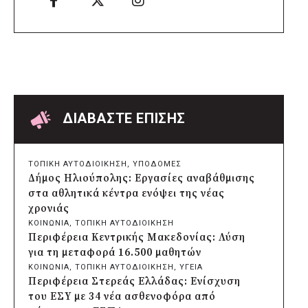
Awards 2026
πριν από 17 ώρες
Δήμος Αθηναίων: Πάνω από 240
αντικείμενα απομακρύνθηκαν από
κοινόχρηστους χώρους
πριν από 17 ώρες
Δήμος Θεσσαλονίκης: Έρευνα για πιθανή
δολιοφθορά σε δύο ξεραμένα δέντρα στην
ΔΙΑΒΑΣΤΕ ΕΠΙΣΗΣ
οδό Βενιζέλου
πριν από 17 ώρες
Χαρδαλιάς: Ψηφιακό Παρατηρητήριο για
ΤΟΠΙΚΗ ΑΥΤΟΔΙΟΙΚΗΣΗ
, 
ΥΠΟΔΟΜΕΣ
την παρακολούθηση των 352 έργων της
Δήμος Ηλιούπολης: Εργασίες αναβάθμισης
Αττικής
στα αθλητικά κέντρα ενόψει της νέας
πριν από 18 ώρες
χρονιάς
Δήμος Ηρακλείου Αττικής: Συμβάσεις
ΚΟΙΝΩΝΙΑ
, 
ΤΟΠΙΚΗ ΑΥΤΟΔΙΟΙΚΗΣΗ
645.000 ευρώ για τη φροντίδα των
Περιφέρεια Κεντρικής Μακεδονίας: Λύση
αδέσποτων ζώων
για τη μεταφορά 16.500 μαθητών
πριν από 2 μέρες
ΚΟΙΝΩΝΙΑ
, 
ΤΟΠΙΚΗ ΑΥΤΟΔΙΟΙΚΗΣΗ
, 
ΥΓΕΙΑ
Περιφέρεια Θεσσαλίας: Νέος
Περιφέρεια Στερεάς Ελλάδας: Ενίσχυση
ιατροτεχνολογικός εξοπλισμός και
του ΕΣΥ με 34 νέα ασθενοφόρα από
αναβάθμιση του ΚΕΦΙΑΠ Καρδίτσας