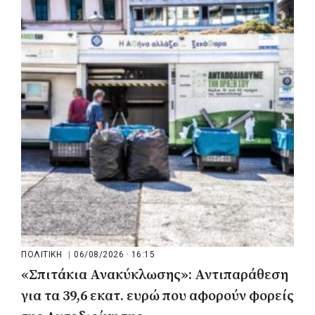
ΚΟΙΝΩΝΙΑ
|
06/08/2026 · 17:01
Περιφέρεια Στερεάς Ελλάδας: Ενίσχυση
του ΕΣΥ με 34 νέα ασθενοφόρα από
πόρους του ΕΣΠΑ
ΠΟΛΙΤΙΚΗ
|
06/08/2026 · 16:15
«Σπιτάκια Ανακύκλωσης»: Αντιπαράθεση
για τα 39,6 εκατ. ευρώ που αφορούν φορείς