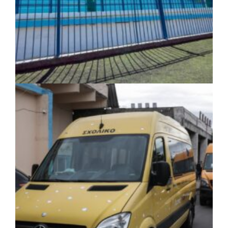
ΤΟΠΙΚΗ ΑΥΤΟΔΙΟΙΚΗΣΗ
|
06/08/2026 · 17:35
Δήμος Ηλιούπολης: Εργασίες
αναβάθμισης στα αθλητικά κέντρα ενόψει
της νέας χρονιάς