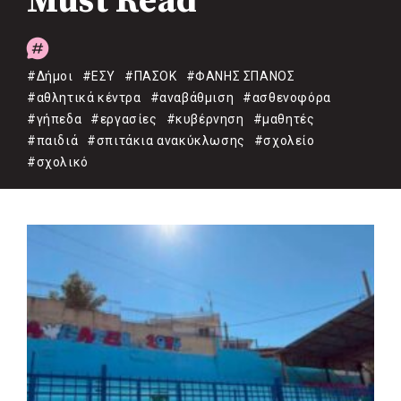
Must Read
#Δήμοι
#ΕΣΥ
#ΠΑΣΟΚ
#ΦΑΝΗΣ ΣΠΑΝΟΣ
#αθλητικά κέντρα
#αναβάθμιση
#ασθενοφόρα
#γήπεδα
#εργασίες
#κυβέρνηση
#μαθητές
#παιδιά
#σπιτάκια ανακύκλωσης
#σχολείο
#σχολικό