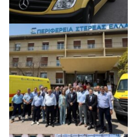
ΚΟΙΝΩΝΙΑ
|
06/08/2026 · 17:08
Περιφέρεια Κεντρικής Μακεδονίας: Λύση
για τη μεταφορά 16.500 μαθητών