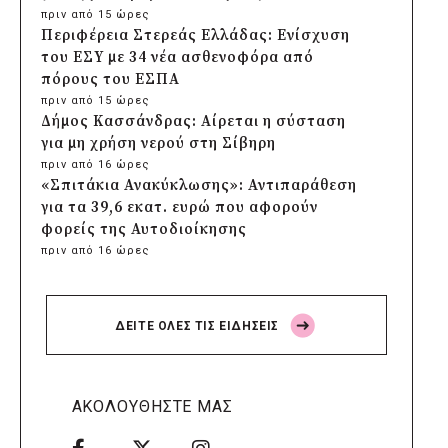
πριν από 15 ώρες
Περιφέρεια Στερεάς Ελλάδας: Ενίσχυση
του ΕΣΥ με 34 νέα ασθενοφόρα από
πόρους του ΕΣΠΑ
πριν από 15 ώρες
Δήμος Κασσάνδρας: Αίρεται η σύσταση
για μη χρήση νερού στη Σίβηρη
πριν από 16 ώρες
«Σπιτάκια Ανακύκλωσης»: Αντιπαράθεση
για τα 39,6 εκατ. ευρώ που αφορούν
φορείς της Αυτοδιοίκησης
πριν από 16 ώρες
Δήμος Χαϊδαρίου: Καθαρισμός στο Άλσος
Δαφνίου παρά την έλλειψη αρμοδιότητας
πριν από 16 ώρες
ΔΕΙΤΕ ΟΛΕΣ ΤΙΣ ΕΙΔΗΣΕΙΣ
Δήμος Αμαρουσίου: Μεγάλες παρεμβάσεις
αναβάθμισης στα σχολεία πριν τον
Σεπτέμβριο
πριν από 16 ώρες
ΑΚΟΛΟΥΘΗΣΤΕ ΜΑΣ
Δήμος Ελληνικού-Αργυρούπολης: Χρυσή
διάκριση στα Diversity, Equity & Inclusion