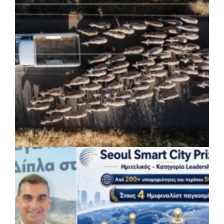
δίκτυο προστασίας των υδατοδεξαμενών
στον Υμηττό
ΡΕΠΟΡΤΑΖ
|
07/08/2026 · 16:59
ΥΠΑΑΤ: 12,5 εκατ. ευρώ για μέτρα
βιοασφάλειας στις 13 Περιφέρειες της
χώρας