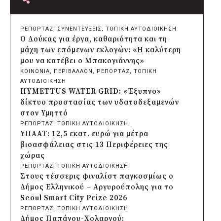
πριν από μία μέρα
Δήμος Πατρέων: Αντικατάσταση
φωτιστικών μετά τη λεηλασία στο έλος
ΡΕΠΟΡΤΑΖ
, 
ΣΥΝΕΝΤΕΥΞΕΙΣ
, 
ΤΟΠΙΚΗ ΑΥΤΟΔΙΟΙΚΗΣΗ
της Αγυιάς
Ο Δούκας για έργα, καθαριότητα και τη
πριν από μία μέρα
μάχη των επόμενων εκλογών: «Η καλύτερη
Δήμος Σαρωνικού: Βανδάλισαν το
μου να κατέβει ο Μπακογιάννης»
εκκλησάκι της Μεταμόρφωσης του
ΚΟΙΝΩΝΙΑ
, 
ΠΕΡΙΒΑΛΛΟΝ
, 
ΡΕΠΟΡΤΑΖ
, 
ΤΟΠΙΚΗ
Σωτήρος
ΑΥΤΟΔΙΟΙΚΗΣΗ
πριν από μία μέρα
HYMETTUS WATER GRID: «Έξυπνο»
Περιφέρεια Αττικής: Έξι συμπεράσματα
δίκτυο προστασίας των υδατοδεξαμενών
για την ψηφιακή μετάβαση των
στον Υμηττό
επιχειρήσεων
ΡΕΠΟΡΤΑΖ
, 
ΤΟΠΙΚΗ ΑΥΤΟΔΙΟΙΚΗΣΗ
πριν από μία μέρα
ΥΠΑΑΤ: 12,5 εκατ. ευρώ για μέτρα
Δήμος Σαρωνικού και ΑΡΧΕΛΩΝ
βιοασφάλειας στις 13 Περιφέρειες της
ενημερώνουν τους λουόμενους για τη
χώρας
συνύπαρξη με τις θαλάσσιες χελώνες
ΡΕΠΟΡΤΑΖ
, 
ΤΟΠΙΚΗ ΑΥΤΟΔΙΟΙΚΗΣΗ
πριν από μία μέρα
Στους τέσσερις φιναλίστ παγκοσμίως ο
Δήμος Κυθήρων: Απαγόρευση πρόσβασης
Δήμος Ελληνικού – Αργυρούπολης για το
στην παραλία Λυκοδήμου για λόγους
Seoul Smart City Prize 2026
ασφαλείας
ΡΕΠΟΡΤΑΖ
, 
ΤΟΠΙΚΗ ΑΥΤΟΔΙΟΙΚΗΣΗ
πριν από μία μέρα
Δήμος Παπάγου-Χολαργού: