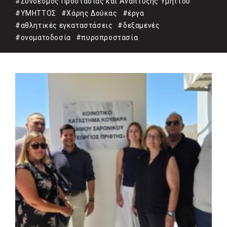
#Σύνδεσμος Προστασίας και Ανάπτυξης Υμηττού
#ΥΜΗΤΤΟΣ
#Χάρης Δούκας
#έργα
#αθλητικές εγκαταστάσεις
#δεξαμενές
#ονοματοδοσία
#πυροπροστασία