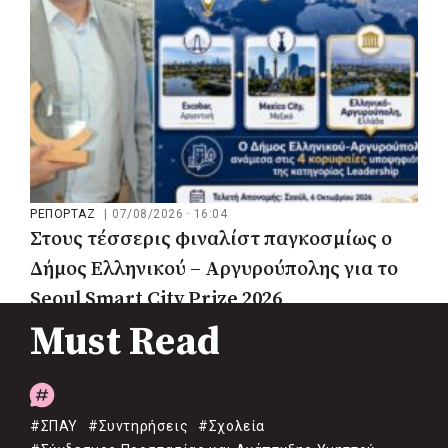
ΡΕΠΟΡΤΑΖ
|
07/08/2026 · 16:04
Στους τέσσερις φιναλίστ παγκοσμίως ο
Δήμος Ελληνικού – Αργυρούπολης για το
Seoul Smart City Prize 2026
Must Read
#ΣΠΑΥ
#Συντηρήσεις
#Σχολεία