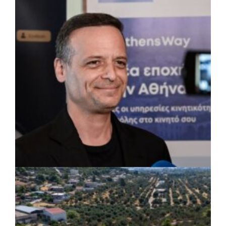
Δήμος Πετρούπολης: Εργασίες
συντήρησης σε σχολεία και αθλητικές
εγκαταστάσεις
ΡΕΠΟΡΤΑΖ
|
07/08/2026 · 17:27
Ο Δούκας για έργα, καθαριότητα και τη
μάχη των επόμενων εκλογών: «Η καλύτερη
μου να κατέβει ο Μπακογιάννης»