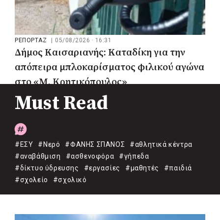
ΡΕΠΟΡΤΑΖ
|
05/08/2026 · 16:31
Δήμος Καισαριανής: Καταδίκη για την
απόπειρα μπλοκαρίσματος φιλικού αγώνα
στο «Μ. Κρητικόπουλος»
Must Read
#ΕΣΥ
#Νερό
#ΦΑΝΗΣ ΣΠΑΝΟΣ
#αθλητικά κέντρα
#αναβάθμιση
#ασθενοφόρα
#γήπεδα
#δίκτυο ύδρευσης
#εργασίες
#μαθητές
#παιδιά
#σχολείο
#σχολικό