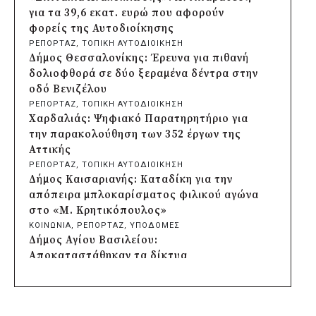
Αττικής
για τα 39,6 εκατ. ευρώ που αφορούν
πριν από 17 ώρες
φορείς της Αυτοδιοίκησης
Δήμος Ηρακλείου Αττικής: Συμβάσεις
ΡΕΠΟΡΤΑΖ
, 
ΤΟΠΙΚΗ ΑΥΤΟΔΙΟΙΚΗΣΗ
645.000 ευρώ για τη φροντίδα των
Δήμος Θεσσαλονίκης: Έρευνα για πιθανή
αδέσποτων ζώων
δολιοφθορά σε δύο ξεραμένα δέντρα στην
πριν από 2 μέρες
οδό Βενιζέλου
Περιφέρεια Θεσσαλίας: Νέος
ΡΕΠΟΡΤΑΖ
, 
ΤΟΠΙΚΗ ΑΥΤΟΔΙΟΙΚΗΣΗ
ιατροτεχνολογικός εξοπλισμός και
Χαρδαλιάς: Ψηφιακό Παρατηρητήριο για
αναβάθμιση του ΚΕΦΙΑΠ Καρδίτσας
την παρακολούθηση των 352 έργων της
πριν από 2 μέρες
Αττικής
Δήμος Αθηναίων: 651 δημότες συμμετείχαν
ΡΕΠΟΡΤΑΖ
, 
ΤΟΠΙΚΗ ΑΥΤΟΔΙΟΙΚΗΣΗ
στις δράσεις διατροφικής υποστήριξης
Δήμος Καισαριανής: Καταδίκη για την
πριν από 2 μέρες
απόπειρα μπλοκαρίσματος φιλικού αγώνα
Συνεργασία Περιφέρειας Κρήτης με
στο «Μ. Κρητικόπουλος»
Πανεπιστήμιο Κρήτης και ΙΤΕ για
ΚΟΙΝΩΝΙΑ
, 
ΡΕΠΟΡΤΑΖ
, 
ΥΠΟΔΟΜΕΣ
φοιτητικές εστίες και υποδομές
Δήμος Αγίου Βασιλείου:
πριν από 2 μέρες
Αποκαταστάθηκαν τα δίκτυα
Δήμος Μετεώρων: Ολοκληρώθηκε το νέο
ηλεκτροδότησης, ύδρευσης και οδοποιίας
τοιχείο αντιστήριξης στην είσοδο του
στις πυρόπληκτες περιοχές
Σκεπαρίου
ΚΟΙΝΩΝΙΑ
, 
ΠΕΡΙΒΑΛΛΟΝ
, 
ΡΕΠΟΡΤΑΖ
, 
ΤΟΠΙΚΗ
πριν από 2 μέρες
ΑΥΤΟΔΙΟΙΚΗΣΗ