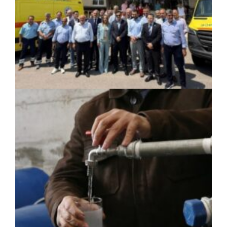
ΚΟΙΝΩΝΙΑ
|
06/08/2026 · 17:01
Περιφέρεια Στερεάς Ελλάδας: Ενίσχυση
του ΕΣΥ με 34 νέα ασθενοφόρα από
πόρους του ΕΣΠΑ