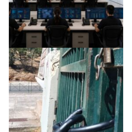
ΡΕΠΟΡΤΑΖ
|
06/08/2026 · 14:31
Χαρδαλιάς: Ψηφιακό Παρατηρητήριο για
την παρακολούθηση των 352 έργων της
Αττικής