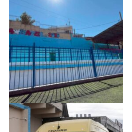
ΤΟΠΙΚΗ ΑΥΤΟΔΙΟΙΚΗΣΗ
|
06/08/2026 · 17:35
Δήμος Ηλιούπολης: Εργασίες
αναβάθμισης στα αθλητικά κέντρα ενόψει