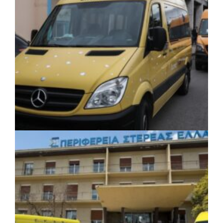
της νέας χρονιάς
ΚΟΙΝΩΝΙΑ
|
06/08/2026 · 17:08
Περιφέρεια Κεντρικής Μακεδονίας: Λύση
για τη μεταφορά 16.500 μαθητών