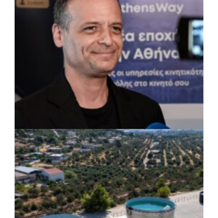
εγκαταστάσεις
ΡΕΠΟΡΤΑΖ
|
07/08/2026 · 17:27
Ο Δούκας για έργα, καθαριότητα και τη
μάχη των επόμενων εκλογών: «Η καλύτερη
μου να κατέβει ο Μπακογιάννης»