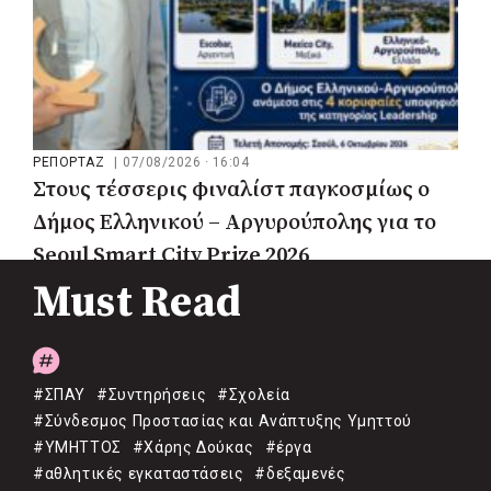
ΡΕΠΟΡΤΑΖ
|
07/08/2026 · 16:04
Στους τέσσερις φιναλίστ παγκοσμίως ο
Δήμος Ελληνικού – Αργυρούπολης για το
Seoul Smart City Prize 2026
Must Read
#ΣΠΑΥ
#Συντηρήσεις
#Σχολεία
#Σύνδεσμος Προστασίας και Ανάπτυξης Υμηττού
#ΥΜΗΤΤΟΣ
#Χάρης Δούκας
#έργα
#αθλητικές εγκαταστάσεις
#δεξαμενές