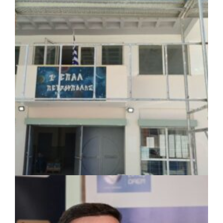
ΚΟΙΝΩΝΙΑ
|
07/08/2026 · 18:01
Το Δημοτικό Κατάστημα Κουβαρά φέρει
πλέον το όνομα «Γεώργιος Πρίφτης»
ΤΟΠΙΚΗ ΑΥΤΟΔΙΟΙΚΗΣΗ
|
07/08/2026 · 17:45
Δήμος Πετρούπολης: Εργασίες
συντήρησης σε σχολεία και αθλητικές