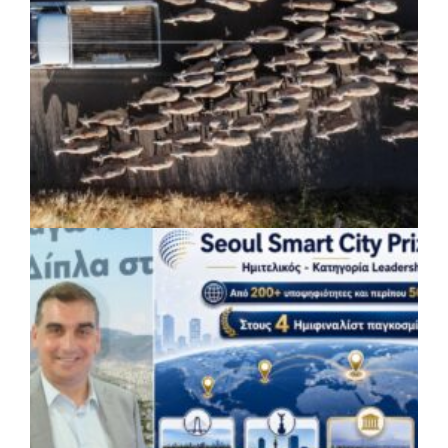
ΡΕΠΟΡΤΑΖ
|
07/08/2026 · 16:59
ΥΠΑΑΤ: 12,5 εκατ. ευρώ για μέτρα
βιοασφάλειας στις 13 Περιφέρειες της
χώρας