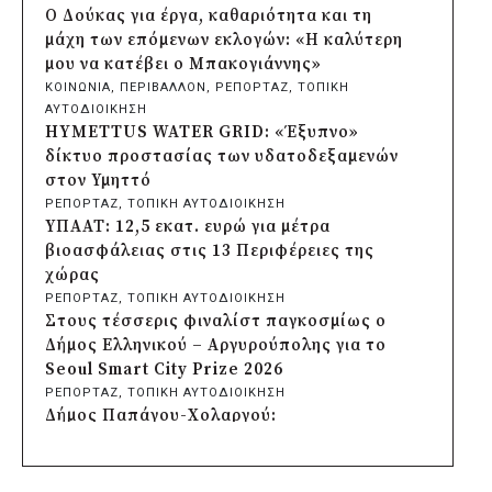
της Αγυιάς
Ο Δούκας για έργα, καθαριότητα και τη
πριν από μία μέρα
μάχη των επόμενων εκλογών: «Η καλύτερη
Δήμος Σαρωνικού: Βανδάλισαν το
μου να κατέβει ο Μπακογιάννης»
εκκλησάκι της Μεταμόρφωσης του
ΚΟΙΝΩΝΙΑ
, 
ΠΕΡΙΒΑΛΛΟΝ
, 
ΡΕΠΟΡΤΑΖ
, 
ΤΟΠΙΚΗ
Σωτήρος
ΑΥΤΟΔΙΟΙΚΗΣΗ
πριν από μία μέρα
HYMETTUS WATER GRID: «Έξυπνο»
Περιφέρεια Αττικής: Έξι συμπεράσματα
δίκτυο προστασίας των υδατοδεξαμενών
για την ψηφιακή μετάβαση των
στον Υμηττό
επιχειρήσεων
ΡΕΠΟΡΤΑΖ
, 
ΤΟΠΙΚΗ ΑΥΤΟΔΙΟΙΚΗΣΗ
πριν από μία μέρα
ΥΠΑΑΤ: 12,5 εκατ. ευρώ για μέτρα
Δήμος Σαρωνικού και ΑΡΧΕΛΩΝ
βιοασφάλειας στις 13 Περιφέρειες της
ενημερώνουν τους λουόμενους για τη
χώρας
συνύπαρξη με τις θαλάσσιες χελώνες
ΡΕΠΟΡΤΑΖ
, 
ΤΟΠΙΚΗ ΑΥΤΟΔΙΟΙΚΗΣΗ
πριν από μία μέρα
Στους τέσσερις φιναλίστ παγκοσμίως ο
Δήμος Κυθήρων: Απαγόρευση πρόσβασης
Δήμος Ελληνικού – Αργυρούπολης για το
στην παραλία Λυκοδήμου για λόγους
Seoul Smart City Prize 2026
ασφαλείας
ΡΕΠΟΡΤΑΖ
, 
ΤΟΠΙΚΗ ΑΥΤΟΔΙΟΙΚΗΣΗ
πριν από μία μέρα
Δήμος Παπάγου-Χολαργού:
Προφυλακίστηκε ο δήμαρχος Στυλίδας για
Επαναλαμβανόμενοι βανδαλισμοί στο
τη φωτιά στη Βοιωτία – Σε αναστολή το
δίκτυο ηλεκτροφωτισμού
αιολικό πάρκο
ΡΕΠΟΡΤΑΖ
, 
ΤΟΠΙΚΗ ΑΥΤΟΔΙΟΙΚΗΣΗ