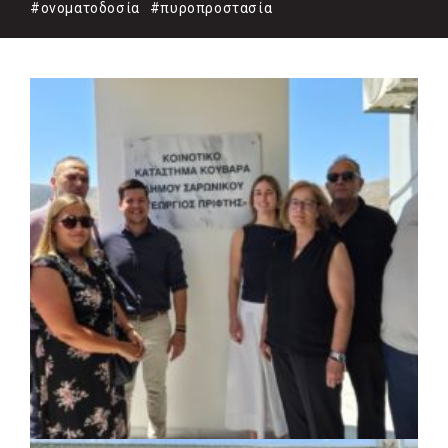
#ονοματοδοσία
#πυροπροστασία