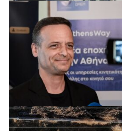
ΤΟΠΙΚΗ ΑΥΤΟΔΙΟΙΚΗΣΗ
|
07/08/2026 · 17:45
Δήμος Πετρούπολης: Εργασίες
συντήρησης σε σχολεία και αθλητικές
εγκαταστάσεις
ΡΕΠΟΡΤΑΖ
|
07/08/2026 · 17:27
Ο Δούκας για έργα, καθαριότητα και τη
μάχη των επόμενων εκλογών: «Η καλύτερη