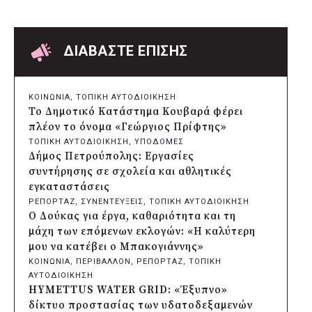
πριν από μία μέρα
Δήμος Παπάγου-Χολαργού:
Επαναλαμβανόμενοι βανδαλισμοί στο
δίκτυο ηλεκτροφωτισμού
ΔΙΑΒΑΣΤΕ ΕΠΙΣΗΣ
πριν από μία μέρα
Δήμος Πατρέων: Αντικατάσταση
φωτιστικών μετά τη λεηλασία στο έλος
ΚΟΙΝΩΝΙΑ
, 
ΤΟΠΙΚΗ ΑΥΤΟΔΙΟΙΚΗΣΗ
της Αγυιάς
Το Δημοτικό Κατάστημα Κουβαρά φέρει
πριν από μία μέρα
πλέον το όνομα «Γεώργιος Πρίφτης»
Δήμος Σαρωνικού: Βανδάλισαν το
ΤΟΠΙΚΗ ΑΥΤΟΔΙΟΙΚΗΣΗ
, 
ΥΠΟΔΟΜΕΣ
εκκλησάκι της Μεταμόρφωσης του
Δήμος Πετρούπολης: Εργασίες
Σωτήρος
συντήρησης σε σχολεία και αθλητικές
πριν από μία μέρα
εγκαταστάσεις
Περιφέρεια Αττικής: Έξι συμπεράσματα
ΡΕΠΟΡΤΑΖ
, 
ΣΥΝΕΝΤΕΥΞΕΙΣ
, 
ΤΟΠΙΚΗ ΑΥΤΟΔΙΟΙΚΗΣΗ
για την ψηφιακή μετάβαση των
Ο Δούκας για έργα, καθαριότητα και τη
επιχειρήσεων
μάχη των επόμενων εκλογών: «Η καλύτερη
πριν από μία μέρα
μου να κατέβει ο Μπακογιάννης»
Δήμος Σαρωνικού και ΑΡΧΕΛΩΝ
ΚΟΙΝΩΝΙΑ
, 
ΠΕΡΙΒΑΛΛΟΝ
, 
ΡΕΠΟΡΤΑΖ
, 
ΤΟΠΙΚΗ
ενημερώνουν τους λουόμενους για τη
ΑΥΤΟΔΙΟΙΚΗΣΗ
συνύπαρξη με τις θαλάσσιες χελώνες
HYMETTUS WATER GRID: «Έξυπνο»
πριν από μία μέρα
δίκτυο προστασίας των υδατοδεξαμενών