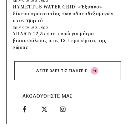
πριν από μία μέρα
HYMETTUS WATER GRID: «Έξυπνο»
δίκτυο προστασίας των υδατοδεξαμενών
στον Υμηττό
πριν από μία μέρα
ΥΠΑΑΤ: 12,5 εκατ. ευρώ για μέτρα
βιοασφάλειας στις 13 Περιφέρειες της
χώρας
πριν από μία μέρα
Πρέσπεια 2026: Έξι ημέρες πολιτισμού,
μουσικής και γαστρονομίας στη Φλώρινα
ΔΕΙΤΕ ΟΛΕΣ ΤΙΣ ΕΙΔΗΣΕΙΣ
πριν από μία μέρα
Δήμος Πέλλας: Σε προσωρινή αναστολή
λειτουργίας όλες οι παιδικές χαρές
πριν από μία μέρα
ΑΚΟΛΟΥΘΗΣΤΕ ΜΑΣ
Στους τέσσερις φιναλίστ παγκοσμίως ο
Δήμος Ελληνικού – Αργυρούπολης για το
Seoul Smart City Prize 2026
πριν από μία μέρα
Δήμος Μετεώρων: Επενδύει στην
πρωτοβάθμια υγεία με ίδιους πόρους