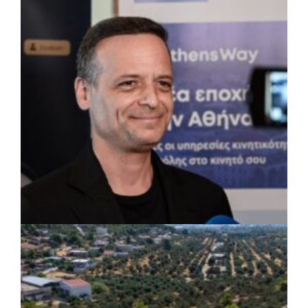
Δήμος Πετρούπολης: Εργασίες
συντήρησης σε σχολεία και αθλητικές
εγκαταστάσεις
ΡΕΠΟΡΤΑΖ
|
07/08/2026 · 17:27
Ο Δούκας για έργα, καθαριότητα και τη
μάχη των επόμενων εκλογών: «Η καλύτερη
μου να κατέβει ο Μπακογιάννης»