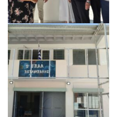
ΚΟΙΝΩΝΙΑ
|
07/08/2026 · 18:01
Το Δημοτικό Κατάστημα Κουβαρά φέρει
πλέον το όνομα «Γεώργιος Πρίφτης»