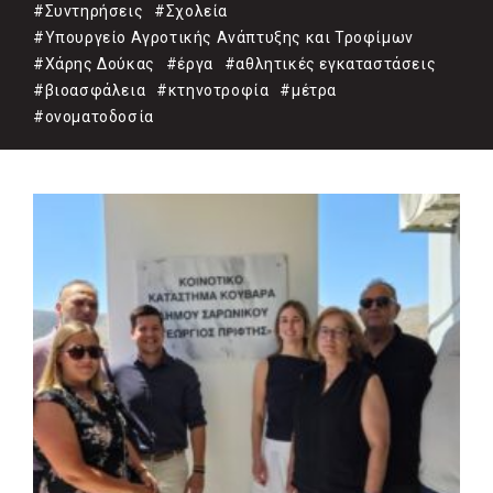
#Συντηρήσεις
#Σχολεία
#Υπουργείο Αγροτικής Ανάπτυξης και Τροφίμων
#Χάρης Δούκας
#έργα
#αθλητικές εγκαταστάσεις
#βιοασφάλεια
#κτηνοτροφία
#μέτρα
#ονοματοδοσία