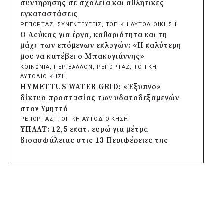
Σωτήρος
συντήρησης σε σχολεία και αθλητικές
πριν από 21 ώρες
εγκαταστάσεις
Περιφέρεια Αττικής: Έξι συμπεράσματα
ΡΕΠΟΡΤΑΖ
, 
ΣΥΝΕΝΤΕΥΞΕΙΣ
, 
ΤΟΠΙΚΗ ΑΥΤΟΔΙΟΙΚΗΣΗ
για την ψηφιακή μετάβαση των
Ο Δούκας για έργα, καθαριότητα και τη
επιχειρήσεων
μάχη των επόμενων εκλογών: «Η καλύτερη
πριν από 21 ώρες
μου να κατέβει ο Μπακογιάννης»
Δήμος Σαρωνικού και ΑΡΧΕΛΩΝ
ΚΟΙΝΩΝΙΑ
, 
ΠΕΡΙΒΑΛΛΟΝ
, 
ΡΕΠΟΡΤΑΖ
, 
ΤΟΠΙΚΗ
ενημερώνουν τους λουόμενους για τη
ΑΥΤΟΔΙΟΙΚΗΣΗ
συνύπαρξη με τις θαλάσσιες χελώνες
HYMETTUS WATER GRID: «Έξυπνο»
πριν από μία μέρα
δίκτυο προστασίας των υδατοδεξαμενών
Δήμος Κυθήρων: Απαγόρευση πρόσβασης
στον Υμηττό
στην παραλία Λυκοδήμου για λόγους
ΡΕΠΟΡΤΑΖ
, 
ΤΟΠΙΚΗ ΑΥΤΟΔΙΟΙΚΗΣΗ
ασφαλείας
ΥΠΑΑΤ: 12,5 εκατ. ευρώ για μέτρα
πριν από μία μέρα
βιοασφάλειας στις 13 Περιφέρειες της
Προφυλακίστηκε ο δήμαρχος Στυλίδας για
χώρας
τη φωτιά στη Βοιωτία – Σε αναστολή το
ΚΟΙΝΩΝΙΑ
, 
ΤΟΠΙΚΗ ΑΥΤΟΔΙΟΙΚΗΣΗ
, 
ΥΠΟΔΟΜΕΣ
αιολικό πάρκο
Δήμος Πέλλας: Σε προσωρινή αναστολή
πριν από 2 μέρες
λειτουργίας όλες οι παιδικές χαρές
Δήμος Ηλιούπολης: Εργασίες αναβάθμισης
ΡΕΠΟΡΤΑΖ
, 
ΤΟΠΙΚΗ ΑΥΤΟΔΙΟΙΚΗΣΗ
στα αθλητικά κέντρα ενόψει της νέας
Στους τέσσερις φιναλίστ παγκοσμίως ο
χρονιάς
Δήμος Ελληνικού – Αργυρούπολης για το