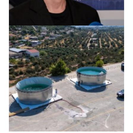
ΡΕΠΟΡΤΑΖ
|
07/08/2026 · 17:27
Ο Δούκας για έργα, καθαριότητα και τη
μάχη των επόμενων εκλογών: «Η καλύτερη
μου να κατέβει ο Μπακογιάννης»