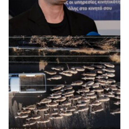
ΡΕΠΟΡΤΑΖ
|
07/08/2026 · 17:27
Ο Δούκας για έργα, καθαριότητα και τη
μάχη των επόμενων εκλογών: «Η καλύτερη
μου να κατέβει ο Μπακογιάννης»