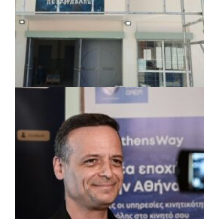
Περιφέρεια Θεσσαλίας: Νέος
ιατροτεχνολογικός εξοπλισμός και
αναβάθμιση του ΚΕΦΙΑΠ Καρδίτσας
πριν από 3 μέρες
Δήμος Αθηναίων: 651 δημότες συμμετείχαν
στις δράσεις διατροφικής υποστήριξης
ΤΟΠΙΚΗ ΑΥΤΟΔΙΟΙΚΗΣΗ
|
07/08/2026 · 17:45
Δήμος Πετρούπολης: Εργασίες
συντήρησης σε σχολεία και αθλητικές
εγκαταστάσεις