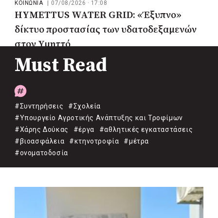
ΚΟΙΝΩΝΙΑ
|
07/08/2026 · 17:08
HYMETTUS WATER GRID: «Έξυπνο»
δίκτυο προστασίας των υδατοδεξαμενών
στον Υμηττό
Must Read
#Συντηρήσεις
#Σχολεία
#Υπουργείο Αγροτικής Ανάπτυξης και Τροφίμων
#Χάρης Δούκας
#έργα
#αθλητικές εγκαταστάσεις
#βιοασφάλεια
#κτηνοτροφία
#μέτρα
#ονοματοδοσία