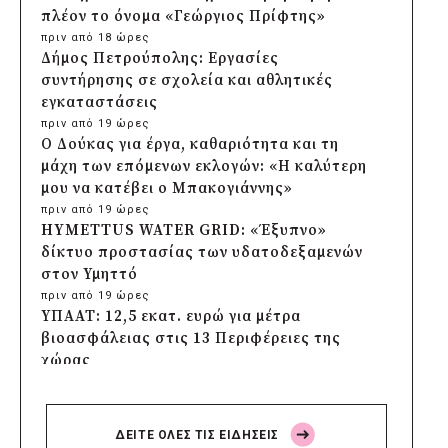
πλέον το όνομα «Γεώργιος Πρίφτης»
πριν από 18 ώρες
Δήμος Πετρούπολης: Εργασίες
συντήρησης σε σχολεία και αθλητικές
εγκαταστάσεις
πριν από 19 ώρες
Ο Δούκας για έργα, καθαριότητα και τη
μάχη των επόμενων εκλογών: «Η καλύτερη
μου να κατέβει ο Μπακογιάννης»
πριν από 19 ώρες
HYMETTUS WATER GRID: «Έξυπνο»
δίκτυο προστασίας των υδατοδεξαμενών
στον Υμηττό
πριν από 19 ώρες
ΥΠΑΑΤ: 12,5 εκατ. ευρώ για μέτρα
βιοασφάλειας στις 13 Περιφέρειες της
χώρας
πριν από 19 ώρες
Πρέσπεια 2026: Έξι ημέρες πολιτισμού,
μουσικής και γαστρονομίας στη Φλώρινα
ΔΕΙΤΕ ΟΛΕΣ ΤΙΣ ΕΙΔΗΣΕΙΣ
πριν από 20 ώρες