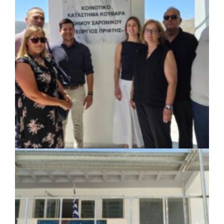
ΚΟΙΝΩΝΙΑ
|
07/08/2026 · 18:01
Το Δημοτικό Κατάστημα Κουβαρά φέρει
πλέον το όνομα «Γεώργιος Πρίφτης»