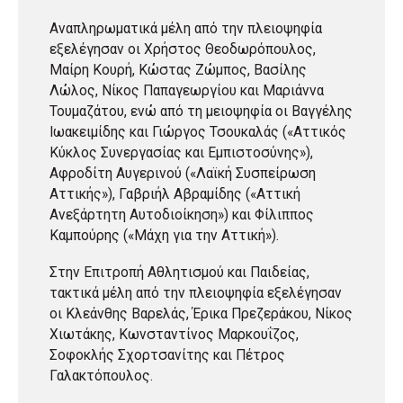
Αναπληρωματικά μέλη από την πλειοψηφία
εξελέγησαν οι Χρήστος Θεοδωρόπουλος,
Μαίρη Κουρή, Κώστας Ζώμπος, Βασίλης
Λώλος, Νίκος Παπαγεωργίου και Μαριάννα
Τουμαζάτου, ενώ από τη μειοψηφία οι Βαγγέλης
Ιωακειμίδης και Γιώργος Τσουκαλάς («Αττικός
Κύκλος Συνεργασίας και Εμπιστοσύνης»),
Αφροδίτη Αυγερινού («Λαϊκή Συσπείρωση
Αττικής»), Γαβριήλ Αβραμίδης («Αττική
Ανεξάρτητη Αυτοδιοίκηση») και Φίλιππος
Καμπούρης («Μάχη για την Αττική»).
Στην Επιτροπή Αθλητισμού και Παιδείας,
τακτικά μέλη από την πλειοψηφία εξελέγησαν
οι Κλεάνθης Βαρελάς, Έρικα Πρεζεράκου, Νίκος
Χιωτάκης, Κωνσταντίνος Μαρκουΐζος,
Σοφοκλής Σχορτσανίτης και Πέτρος
Γαλακτόπουλος.