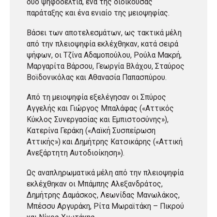
δύο ψηφοδέλτια, ένα της διοικούσας
παράταξης και ένα ενιαίο της μειοψηφίας.
Βάσει των αποτελεσμάτων, ως τακτικά μέλη
από την πλειοψηφία εκλέχθηκαν, κατά σειρά
ψήφων, οι Τζίνα Αδαμοπούλου, Ρούλα Μακρή,
Μαργαρίτα Βάρσου, Γεωργία Βλάχου, Σταύρος
Βοϊδονικόλας και Αθανασία Παπασπύρου.
Από τη μειοψηφία εξελέγησαν οι Σπύρος
Αγγελής και Γιώργος Μπαλάφας («Αττικός
Κύκλος Συνεργασίας και Εμπιστοσύνης»),
Κατερίνα Γεράκη («Λαϊκή Συσπείρωση
Αττικής») και Δημήτρης Κατσικάρης («Αττική
Ανεξάρτητη Αυτοδιοίκηση»).
Ως αναπληρωματικά μέλη από την πλειοψηφία
εκλέχθηκαν οι Μπάμπης Αλεξανδράτος,
Δημήτρης Δαμάσκος, Λεωνίδας Μανωλάκος,
Μπέσσυ Αργυράκη, Ρίτα Μωραϊτάκη – Πικρού