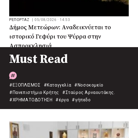
ΡΕΠΟΡΤΑΖ
|
05/08/2026 · 14:53
Δήμος Μετεώρων: Αναδεικνύεται το
ιστορικό Γεφύρι του Ψύρρα στην
Ασπροκκλησιά
Must Read
#ΕΞΟΠΛΙΣΜΟΣ
#Καταγγελία
#Νοσοκομείο
#Πανεπιστήμιο Κρήτης
#Σταύρος Αρναουτάκης.
#ΧΡΗΜΑΤΟΔΟΤΗΣΗ
#έργα
#γήπεδο