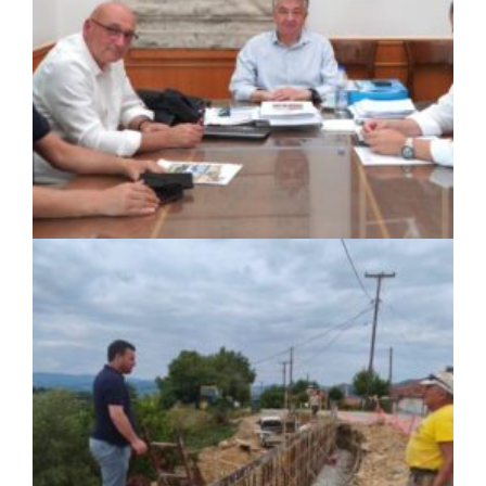
ΚΟΙΝΩΝΙΑ
|
05/08/2026 · 17:02
Συνεργασία Περιφέρειας Κρήτης με
Πανεπιστήμιο Κρήτης και ΙΤΕ για
φοιτητικές εστίες και υποδομές