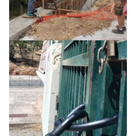
ΤΟΠΙΚΗ ΑΥΤΟΔΙΟΙΚΗΣΗ
|
05/08/2026 · 16:46
Δήμος Μετεώρων: Ολοκληρώθηκε το νέο
τοιχείο αντιστήριξης στην είσοδο του
Σκεπαρίου