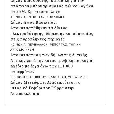
Δήμος Καισαριανής: Καταδίκη για την
Νέα Ερυθραία με δωρεά 100.000 ευρώ από
απόπειρα μπλοκαρίσματος φιλικού αγώνα
τη SEAJETS
στο «Μ. Κρητικόπουλος»
πριν από 18 ώρες
ΚΟΙΝΩΝΙΑ
, 
ΡΕΠΟΡΤΑΖ
, 
ΥΠΟΔΟΜΕΣ
Αποκατάσταση των δήμων της Δυτικής
Δήμος Αγίου Βασιλείου:
Αττικής μετά την καταστροφική πυρκαγιά:
Αποκαταστάθηκαν τα δίκτυα
Σχέδιο με έργα άνω των 111.000
ηλεκτροδότησης, ύδρευσης και οδοποιίας
στρεμμάτων
στις πυρόπληκτες περιοχές
πριν από 18 ώρες
ΚΟΙΝΩΝΙΑ
, 
ΠΕΡΙΒΑΛΛΟΝ
, 
ΡΕΠΟΡΤΑΖ
, 
ΤΟΠΙΚΗ
Δήμος Μετεώρων: Αναδεικνύεται το
ΑΥΤΟΔΙΟΙΚΗΣΗ
ιστορικό Γεφύρι του Ψύρρα στην
Αποκατάσταση των δήμων της Δυτικής
Ασπροκκλησιά
Αττικής μετά την καταστροφική πυρκαγιά:
πριν από 19 ώρες
Σχέδιο με έργα άνω των 111.000
Χαλαζοπτώσεις στη Θεσσαλία:
στρεμμάτων
Παρεμβάσεις για αποζημιώσεις και
ΡΕΠΟΡΤΑΖ
, 
ΤΟΠΙΚΗ ΑΥΤΟΔΙΟΙΚΗΣΗ
, 
ΥΠΟΔΟΜΕΣ
προστασία της αγροτικής παραγωγής
Δήμος Μετεώρων: Αναδεικνύεται το
πριν από 19 ώρες
ιστορικό Γεφύρι του Ψύρρα στην
Συνάντηση Μητσοτάκη-Αγγελούδη για
Ασπροκκλησιά
ΔΕΘ: «Η νέα έκθεση θα είναι έτοιμη το
ΡΕΠΟΡΤΑΖ
, 
ΤΟΠΙΚΗ ΑΥΤΟΔΙΟΙΚΗΣΗ
2030»
Συνάντηση Μητσοτάκη-Αγγελούδη για
πριν από 19 ώρες
ΔΕΘ: «Η νέα έκθεση θα είναι έτοιμη το