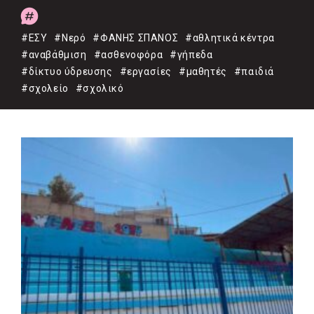
#ΕΣΥ
#Νερό
#ΦΑΝΗΣ ΣΠΑΝΟΣ
#αθλητικά κέντρα
#αναβάθμιση
#ασθενοφόρα
#γήπεδα
#δίκτυο ύδρευσης
#εργασίες
#μαθητές
#παιδιά
#σχολείο
#σχολικό