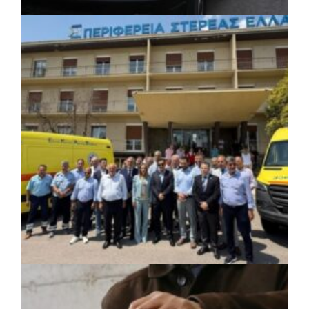
ΚΟΙΝΩΝΙΑ
|
06/08/2026 · 17:08
Περιφέρεια Κεντρικής Μακεδονίας: Λύση
για τη μεταφορά 16.500 μαθητών
ΚΟΙΝΩΝΙΑ
|
06/08/2026 · 17:01
Περιφέρεια Στερεάς Ελλάδας: Ενίσχυση