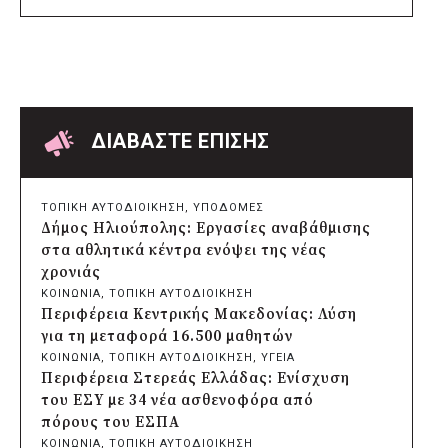
πριν από 15 ώρες
Δήμος Αθηναίων: Πάνω από 240
αντικείμενα απομακρύνθηκαν από
κοινόχρηστους χώρους
πριν από 16 ώρες
Δήμος Θεσσαλονίκης: Έρευνα για πιθανή
δολιοφθορά σε δύο ξεραμένα δέντρα στην
ΔΙΑΒΑΣΤΕ ΕΠΙΣΗΣ
οδό Βενιζέλου
πριν από 16 ώρες
Χαρδαλιάς: Ψηφιακό Παρατηρητήριο για
ΤΟΠΙΚΗ ΑΥΤΟΔΙΟΙΚΗΣΗ
, 
ΥΠΟΔΟΜΕΣ
την παρακολούθηση των 352 έργων της
Δήμος Ηλιούπολης: Εργασίες αναβάθμισης
Αττικής
στα αθλητικά κέντρα ενόψει της νέας
πριν από 16 ώρες
χρονιάς
Δήμος Ηρακλείου Αττικής: Συμβάσεις
ΚΟΙΝΩΝΙΑ
, 
ΤΟΠΙΚΗ ΑΥΤΟΔΙΟΙΚΗΣΗ
645.000 ευρώ για τη φροντίδα των
Περιφέρεια Κεντρικής Μακεδονίας: Λύση
αδέσποτων ζώων
για τη μεταφορά 16.500 μαθητών
πριν από 2 μέρες
ΚΟΙΝΩΝΙΑ
, 
ΤΟΠΙΚΗ ΑΥΤΟΔΙΟΙΚΗΣΗ
, 
ΥΓΕΙΑ
Περιφέρεια Θεσσαλίας: Νέος
Περιφέρεια Στερεάς Ελλάδας: Ενίσχυση
ιατροτεχνολογικός εξοπλισμός και
του ΕΣΥ με 34 νέα ασθενοφόρα από
αναβάθμιση του ΚΕΦΙΑΠ Καρδίτσας
πόρους του ΕΣΠΑ
πριν από 2 μέρες
ΚΟΙΝΩΝΙΑ
, 
ΤΟΠΙΚΗ ΑΥΤΟΔΙΟΙΚΗΣΗ