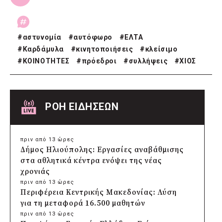
#
αστυνομία
#
αυτόφωρο
#
ΕΛΤΑ
#
Καρδάμυλα
#
κινητοποιήσεις
#
κλείσιμο
#
ΚΟΙΝΟΤΗΤΕΣ
#
πρόεδροι
#
συλλήψεις
#
ΧΙΟΣ
ΡΟΗ ΕΙΔΗΣΕΩΝ
πριν από 13 ώρες
Δήμος Ηλιούπολης: Εργασίες αναβάθμισης
στα αθλητικά κέντρα ενόψει της νέας
χρονιάς
πριν από 13 ώρες
Περιφέρεια Κεντρικής Μακεδονίας: Λύση
για τη μεταφορά 16.500 μαθητών
πριν από 13 ώρες