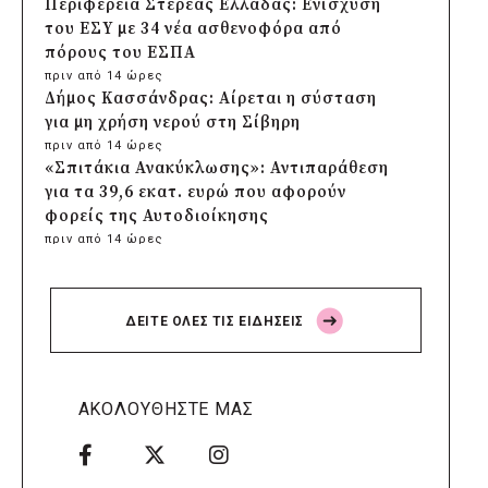
Περιφέρεια Στερεάς Ελλάδας: Ενίσχυση
του ΕΣΥ με 34 νέα ασθενοφόρα από
πόρους του ΕΣΠΑ
πριν από 14 ώρες
Δήμος Κασσάνδρας: Αίρεται η σύσταση
για μη χρήση νερού στη Σίβηρη
πριν από 14 ώρες
«Σπιτάκια Ανακύκλωσης»: Αντιπαράθεση
για τα 39,6 εκατ. ευρώ που αφορούν
φορείς της Αυτοδιοίκησης
πριν από 14 ώρες
Δήμος Χαϊδαρίου: Καθαρισμός στο Άλσος
Δαφνίου παρά την έλλειψη αρμοδιότητας
πριν από 15 ώρες
ΔΕΙΤΕ ΟΛΕΣ ΤΙΣ ΕΙΔΗΣΕΙΣ
Δήμος Αμαρουσίου: Μεγάλες παρεμβάσεις
αναβάθμισης στα σχολεία πριν τον
Σεπτέμβριο
πριν από 15 ώρες
ΑΚΟΛΟΥΘΗΣΤΕ ΜΑΣ
Δήμος Ελληνικού-Αργυρούπολης: Χρυσή
διάκριση στα Diversity, Equity & Inclusion
Awards 2026