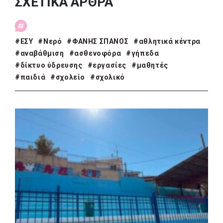
ΣΧΕΤΙΚΑ ΑΡΘΡΑ
Αριστοτέλεια του Δήμου Αριστοτέλη
κοινόχρηστους χώρους
πριν από μία μέρα
ΡΕΠΟΡΤΑΖ
, 
ΤΟΠΙΚΗ ΑΥΤΟΔΙΟΙΚΗΣΗ
Δήμος Αγίου Βασιλείου:
Δήμος Θεσσαλονίκης: Έρευνα για πιθανή
Αποκαταστάθηκαν τα δίκτυα
#ΕΣΥ
#Νερό
#ΦΑΝΗΣ ΣΠΑΝΟΣ
#αθλητικά κέντρα
δολιοφθορά σε δύο ξεραμένα δέντρα στην
ηλεκτροδότησης, ύδρευσης και οδοποιίας
οδό Βενιζέλου
#αναβάθμιση
#ασθενοφόρα
#γήπεδα
στις πυρόπληκτες περιοχές
ΡΕΠΟΡΤΑΖ
, 
ΤΟΠΙΚΗ ΑΥΤΟΔΙΟΙΚΗΣΗ
#δίκτυο ύδρευσης
#εργασίες
#μαθητές
πριν από μία μέρα
Χαρδαλιάς: Ψηφιακό Παρατηρητήριο για
#παιδιά
#σχολείο
#σχολικό
ΣΠΑΠ: Νέα οχήματα πυροπροστασίας σε
την παρακολούθηση των 352 έργων της
Γαλάτσι, Μαρούσι και Λυκόβρυση – Πεύκη
Αττικής
πριν από 2 μέρες
ΖΩΑ ΣΥΝΤΡΟΦΙΑΣ
, 
ΚΟΙΝΩΝΙΑ
WWF: Πάνω από 180.000 στρέμματα έχουν
Δήμος Ηρακλείου Αττικής: Συμβάσεις
καεί σε Κρήτη, Πάρο, Βοιωτία και δυτική
645.000 ευρώ για τη φροντίδα των
Αττική
αδέσποτων ζώων
πριν από 2 μέρες
Δήμος Κηφισιάς: Νέα παιδική χαρά στη
Νέα Ερυθραία με δωρεά 100.000 ευρώ από
τη SEAJETS
πριν από 2 μέρες
Αποκατάσταση των δήμων της Δυτικής
Αττικής μετά την καταστροφική πυρκαγιά:
Σχέδιο με έργα άνω των 111.000