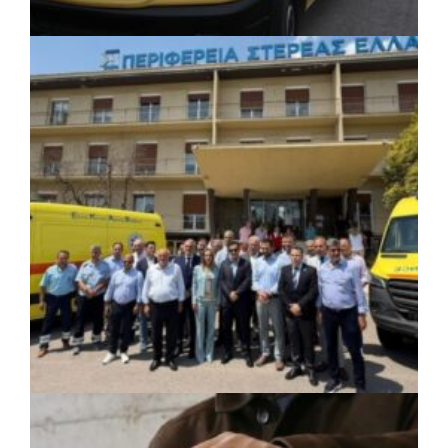
κατέθεσε η Περιφέρεια Αττικής
πριν από 2 μέρες
Περιφέρεια Κρήτης: Πρόσκληση 8 εκατ.
ΚΟΙΝΩΝΙΑ
|
06/08/2026 · 17:08
ευρώ για έργα διαχείρισης υγρών
Περιφέρεια Κεντρικής Μακεδονίας: Λύση
αποβλήτων
για τη μεταφορά 16.500 μαθητών
ΚΟΙΝΩΝΙΑ
|
06/08/2026 · 17:01
Περιφέρεια Στερεάς Ελλάδας: Ενίσχυση