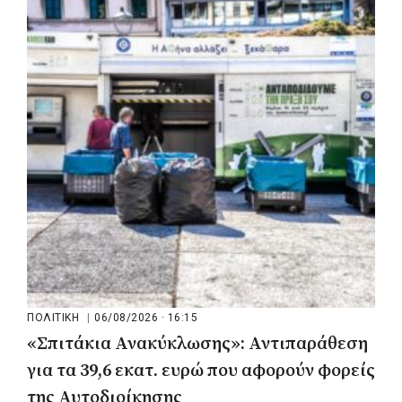
Περιφέρεια Στερεάς Ελλάδας: Ενίσχυση
του ΕΣΥ με 34 νέα ασθενοφόρα από
πόρους του ΕΣΠΑ
ΠΟΛΙΤΙΚΗ
|
06/08/2026 · 16:15
«Σπιτάκια Ανακύκλωσης»: Αντιπαράθεση
για τα 39,6 εκατ. ευρώ που αφορούν φορείς
της Αυτοδιοίκησης