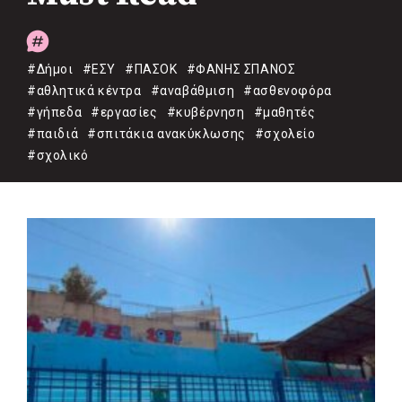
#Δήμοι
#ΕΣΥ
#ΠΑΣΟΚ
#ΦΑΝΗΣ ΣΠΑΝΟΣ
#αθλητικά κέντρα
#αναβάθμιση
#ασθενοφόρα
#γήπεδα
#εργασίες
#κυβέρνηση
#μαθητές
#παιδιά
#σπιτάκια ανακύκλωσης
#σχολείο
#σχολικό