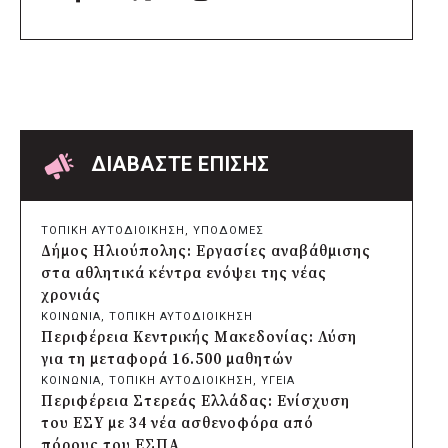
Awards 2026
πριν από 13 ώρες
Δήμος Αθηναίων: Πάνω από 240
αντικείμενα απομακρύνθηκαν από
κοινόχρηστους χώρους
πριν από 13 ώρες
Δήμος Θεσσαλονίκης: Έρευνα για πιθανή
δολιοφθορά σε δύο ξεραμένα δέντρα στην
ΔΙΑΒΑΣΤΕ ΕΠΙΣΗΣ
οδό Βενιζέλου
πριν από 13 ώρες
Χαρδαλιάς: Ψηφιακό Παρατηρητήριο για
ΤΟΠΙΚΗ ΑΥΤΟΔΙΟΙΚΗΣΗ
, 
ΥΠΟΔΟΜΕΣ
την παρακολούθηση των 352 έργων της
Δήμος Ηλιούπολης: Εργασίες αναβάθμισης
Αττικής
στα αθλητικά κέντρα ενόψει της νέας
πριν από 14 ώρες
χρονιάς
Δήμος Ηρακλείου Αττικής: Συμβάσεις
ΚΟΙΝΩΝΙΑ
, 
ΤΟΠΙΚΗ ΑΥΤΟΔΙΟΙΚΗΣΗ
645.000 ευρώ για τη φροντίδα των
Περιφέρεια Κεντρικής Μακεδονίας: Λύση
αδέσποτων ζώων
για τη μεταφορά 16.500 μαθητών
πριν από μία μέρα
ΚΟΙΝΩΝΙΑ
, 
ΤΟΠΙΚΗ ΑΥΤΟΔΙΟΙΚΗΣΗ
, 
ΥΓΕΙΑ
Περιφέρεια Θεσσαλίας: Νέος
Περιφέρεια Στερεάς Ελλάδας: Ενίσχυση
ιατροτεχνολογικός εξοπλισμός και
του ΕΣΥ με 34 νέα ασθενοφόρα από
αναβάθμιση του ΚΕΦΙΑΠ Καρδίτσας
πόρους του ΕΣΠΑ