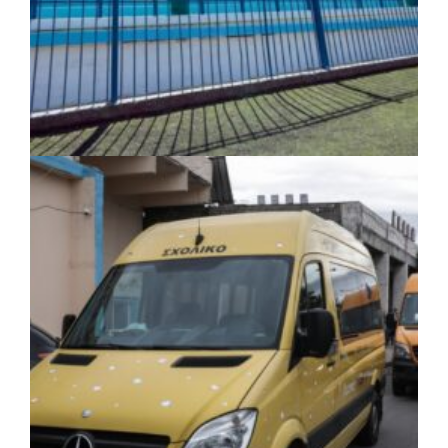
ΤΟΠΙΚΗ ΑΥΤΟΔΙΟΙΚΗΣΗ
|
06/08/2026 · 17:35
Δήμος Ηλιούπολης: Εργασίες
αναβάθμισης στα αθλητικά κέντρα ενόψει
της νέας χρονιάς