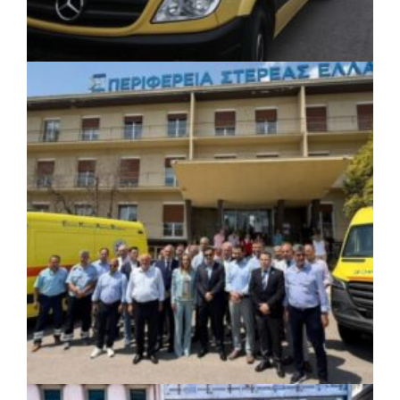
ΚΟΙΝΩΝΙΑ
|
06/08/2026 · 17:08
Περιφέρεια Κεντρικής Μακεδονίας: Λύση
για τη μεταφορά 16.500 μαθητών
ΚΟΙΝΩΝΙΑ
|
06/08/2026 · 17:01