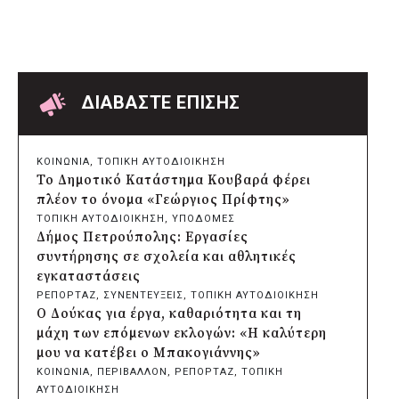
Δήμος Μετεώρων: Επενδύει στην
πρωτοβάθμια υγεία με ίδιους πόρους
πριν από 2 μέρες
Δήμος Παπάγου-Χολαργού:
Επαναλαμβανόμενοι βανδαλισμοί στο
δίκτυο ηλεκτροφωτισμού
ΔΙΑΒΑΣΤΕ ΕΠΙΣΗΣ
πριν από 2 μέρες
Δήμος Πατρέων: Αντικατάσταση
φωτιστικών μετά τη λεηλασία στο έλος
ΚΟΙΝΩΝΙΑ
, 
ΤΟΠΙΚΗ ΑΥΤΟΔΙΟΙΚΗΣΗ
της Αγυιάς
Το Δημοτικό Κατάστημα Κουβαρά φέρει
πριν από 2 μέρες
πλέον το όνομα «Γεώργιος Πρίφτης»
Δήμος Σαρωνικού: Βανδάλισαν το
ΤΟΠΙΚΗ ΑΥΤΟΔΙΟΙΚΗΣΗ
, 
ΥΠΟΔΟΜΕΣ
εκκλησάκι της Μεταμόρφωσης του
Δήμος Πετρούπολης: Εργασίες
Σωτήρος
συντήρησης σε σχολεία και αθλητικές
πριν από 2 μέρες
εγκαταστάσεις
Περιφέρεια Αττικής: Έξι συμπεράσματα
ΡΕΠΟΡΤΑΖ
, 
ΣΥΝΕΝΤΕΥΞΕΙΣ
, 
ΤΟΠΙΚΗ ΑΥΤΟΔΙΟΙΚΗΣΗ
για την ψηφιακή μετάβαση των
Ο Δούκας για έργα, καθαριότητα και τη
επιχειρήσεων
μάχη των επόμενων εκλογών: «Η καλύτερη
πριν από 2 μέρες
μου να κατέβει ο Μπακογιάννης»
Δήμος Σαρωνικού και ΑΡΧΕΛΩΝ
ΚΟΙΝΩΝΙΑ
, 
ΠΕΡΙΒΑΛΛΟΝ
, 
ΡΕΠΟΡΤΑΖ
, 
ΤΟΠΙΚΗ
ενημερώνουν τους λουόμενους για τη
ΑΥΤΟΔΙΟΙΚΗΣΗ