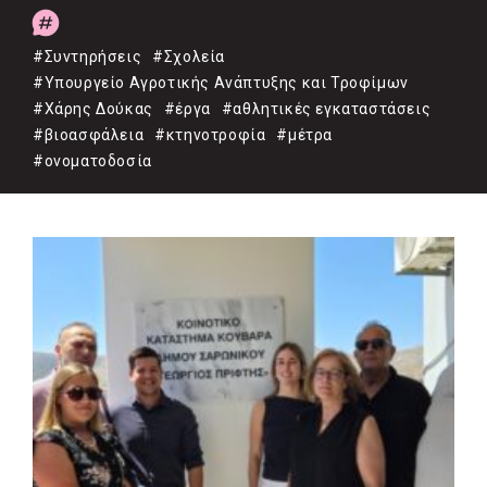
#Συντηρήσεις
#Σχολεία
#Υπουργείο Αγροτικής Ανάπτυξης και Τροφίμων
#Χάρης Δούκας
#έργα
#αθλητικές εγκαταστάσεις
#βιοασφάλεια
#κτηνοτροφία
#μέτρα
#ονοματοδοσία