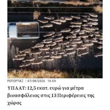
μάχη των επόμενων εκλογών: «Η καλύτερη
μου να κατέβει ο Μπακογιάννης»
ΡΕΠΟΡΤΑΖ
|
07/08/2026 · 16:59
ΥΠΑΑΤ: 12,5 εκατ. ευρώ για μέτρα
βιοασφάλειας στις 13 Περιφέρειες της
χώρας