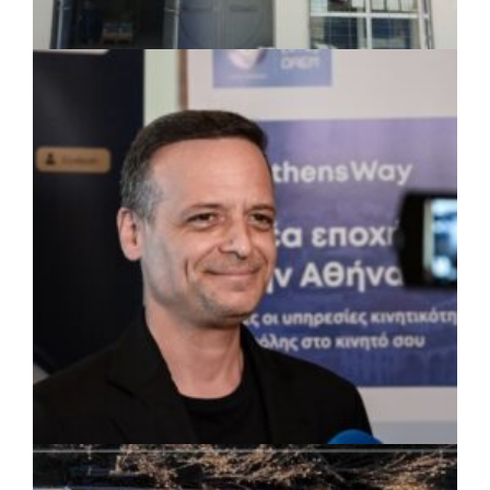
ΤΟΠΙΚΗ ΑΥΤΟΔΙΟΙΚΗΣΗ
|
07/08/2026 · 17:45
Δήμος Πετρούπολης: Εργασίες
συντήρησης σε σχολεία και αθλητικές
εγκαταστάσεις
ΡΕΠΟΡΤΑΖ
|
07/08/2026 · 17:27
Ο Δούκας για έργα, καθαριότητα και τη