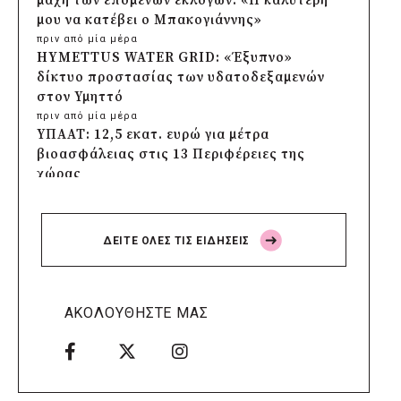
μάχη των επόμενων εκλογών: «Η καλύτερη
μου να κατέβει ο Μπακογιάννης»
πριν από μία μέρα
HYMETTUS WATER GRID: «Έξυπνο»
δίκτυο προστασίας των υδατοδεξαμενών
στον Υμηττό
πριν από μία μέρα
ΥΠΑΑΤ: 12,5 εκατ. ευρώ για μέτρα
βιοασφάλειας στις 13 Περιφέρειες της
χώρας
πριν από μία μέρα
Πρέσπεια 2026: Έξι ημέρες πολιτισμού,
μουσικής και γαστρονομίας στη Φλώρινα
ΔΕΙΤΕ ΟΛΕΣ ΤΙΣ ΕΙΔΗΣΕΙΣ
πριν από μία μέρα
Δήμος Πέλλας: Σε προσωρινή αναστολή
λειτουργίας όλες οι παιδικές χαρές
πριν από μία μέρα
ΑΚΟΛΟΥΘΗΣΤΕ ΜΑΣ
Στους τέσσερις φιναλίστ παγκοσμίως ο
Δήμος Ελληνικού – Αργυρούπολης για το
Seoul Smart City Prize 2026
πριν από 2 μέρες