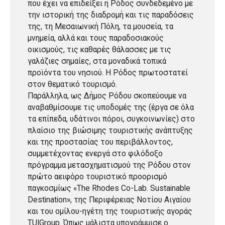
που έχει να επιδείξει η Ρόδος συνδεδεμένο με
την ιστορική της διαδρομή και τις παραδόσεις
της, τη Μεσαιωνική Πόλη, τα μουσεία, τα
μνημεία, αλλά και τους παραδοσιακούς
οικισμούς, τις καθαρές θάλασσες με τις
γαλάζιες σημαίες, στα μοναδικά τοπικά
προϊόντα του νησιού. Η Ρόδος πρωτοστατεί
στον θεματικό τουρισμό.
Παράλληλα, ως Δήμος Ρόδου σκοπεύουμε να
αναβαθμίσουμε τις υποδομές της (έργα σε όλα
τα επίπεδα, υδάτινοι πόροι, συγκοινωνίες) στο
πλαίσιο της βιώσιμης τουριστικής ανάπτυξης
και της προστασίας του περιβάλλοντος,
συμμετέχοντας ενεργά στο φιλόδοξο
πρόγραμμα μετασχηματισμού της Ρόδου στον
πρώτο αειφόρο τουριστικό προορισμό
παγκοσμίως «The Rhodes Co-Lab. Sustainable
Destination», της Περιφέρειας Νοτίου Αιγαίου
και του ομίλου-ηγέτη της τουριστικής αγοράς
TUIGroup. Όπως μάλιστα υπογράμμισε ο