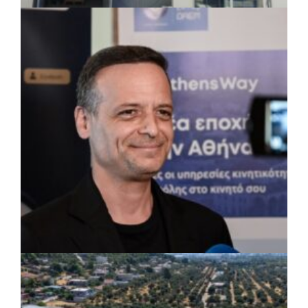
ΤΟΠΙΚΗ ΑΥΤΟΔΙΟΙΚΗΣΗ
|
07/08/2026 · 17:45
Δήμος Πετρούπολης: Εργασίες
συντήρησης σε σχολεία και αθλητικές
εγκαταστάσεις
ΡΕΠΟΡΤΑΖ
|
07/08/2026 · 17:27
Ο Δούκας για έργα, καθαριότητα και τη
μάχη των επόμενων εκλογών: «Η καλύτερη