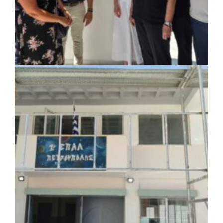
ΚΟΙΝΩΝΙΑ
|
07/08/2026 · 18:01
Το Δημοτικό Κατάστημα Κουβαρά φέρει
πλέον το όνομα «Γεώργιος Πρίφτης»