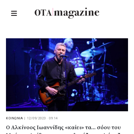
ΚΟΙΝΩΝΙΑ
|
12/09/2023 · 09:14
Ο Αλκίνοος Ιωαννίδης «καίει» τα... σόου του