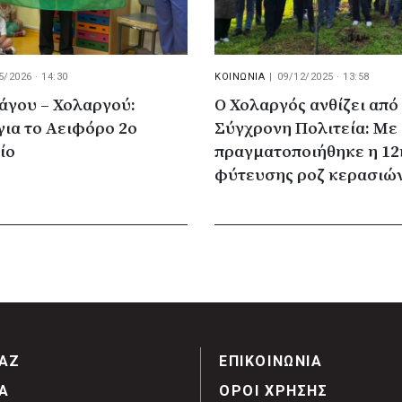
5/2026 · 14:30
ΚΟΙΝΩΝΙΑ
|
09/12/2025 · 13:58
άγου – Χολαργού:
Ο Χολαργός ανθίζει από
ια το Αειφόρο 2ο
Σύγχρονη Πολιτεία: Με 
ίο
πραγματοποιήθηκε η 12
φύτευσης ροζ κερασιώ
ΑΖ
ΕΠΙΚΟΙΝΩΝΙΑ
Α
ΟΡΟΙ ΧΡΗΣΗΣ