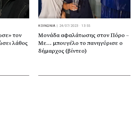
ΚΟΙΝΩΝΙΑ
|
24/07/2023 · 13:55
ωσε» τον
Μονάδα αφαλάτωσης στον Πόρο –
πώσει λάθος
Με… μπουγέλο το πανηγύρισε ο
δήμαρχος (βίντεο)