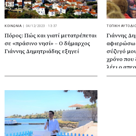
ΚΟΙΝΩΝΙΑ
|
04/12/2023 · 13:37
ΤΟΠΙΚΗ ΑΥΤΟΔΙ
Πόρος: Πώς και γιατί μετατρέπεται
Γιάννης Δη
σε «πράσινο νησί» – Ο δήμαρχος
αφιερώσω σ
Γιάννης Δημητριάδης εξηγεί
σύζυγό μου
χρόνο που 
λέει ο απε
Πόρου