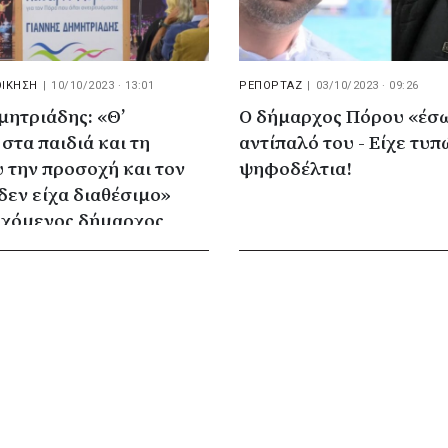
ΟΙΚΗΣΗ
|
10/10/2023 · 13:01
ΡΕΠΟΡΤΑΖ
|
03/10/2023 · 09:26
μητριάδης: «Θ’
Ο δήμαρχος Πόρου «έσ
τα παιδιά και τη
αντίπαλό του - Είχε τυ
 την προσοχή και τον
ψηφοδέλτια!
δεν είχα διαθέσιμο»
ρχόμενος δήμαρχος