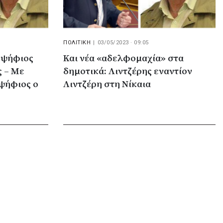
ΠΟΛΙΤΙΚΗ
|
03/05/2023 · 09:05
ποψήφιος
Και νέα «αδελφομαχία» στα
ς – Με
δημοτικά: Λιντζέρης εναντίον
ψήφιος ο
Λιντζέρη στη Νίκαια