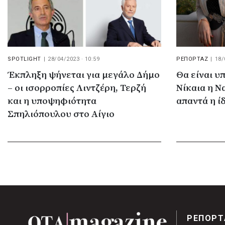
SPOTLIGHT
|
28/04/2023 · 10:59
ΡΕΠΟΡΤΑΖ
|
18/
Έκπληξη ψήνεται για μεγάλο Δήμο
Θα είναι 
– οι ισορροπίες Λιντζέρη, Τερζή
Νίκαια η Ν
και η υποψηφιότητα
απαντά η ί
Σπηλιόπουλου στο Αίγιο
ΡΕΠΟΡΤ