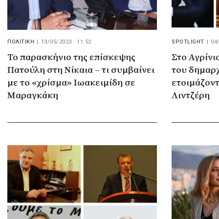
ΠΟΛΙΤΙΚΗ
|
13/05/2023 · 11:52
SPOTLIGHT
|
04
Το παρασκήνιο της επίσκεψης
Στο Αγρίνι
Πατούλη στη Νίκαια – τι συμβαίνει
του δημαρχ
με το «χρίσμα» Ιωακειμίδη σε
ετοιμάζοντ
Μαραγκάκη
Λιντζέρη