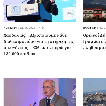
ΚΟΙΝΩΝΙΑ
|
25/05/2026 · 14:24
ΠΟΛΙΤΙΚΗ
|
30/0
Χαρδαλιάς: «Αξιοποιούμε κάθε
Ορεινοί Δή
διαθέσιμο πόρο για τη στήριξη της
Γραμματεία
οικογένειας – 336 εκατ. ευρώ για
πληθυσμό 
132.000 παιδιά»