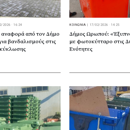
2/2026 · 16:24
ΚΟΙΝΩΝΙΑ
|
17/02/2026 · 14:25
 αναφορά από τον Δήμο
Δήμος Ωρωπού: «Έξυπνο
για βανδαλισμούς στις
με φωτοκύτταρο στις Δ
ακύκλωσης
Ενότητες