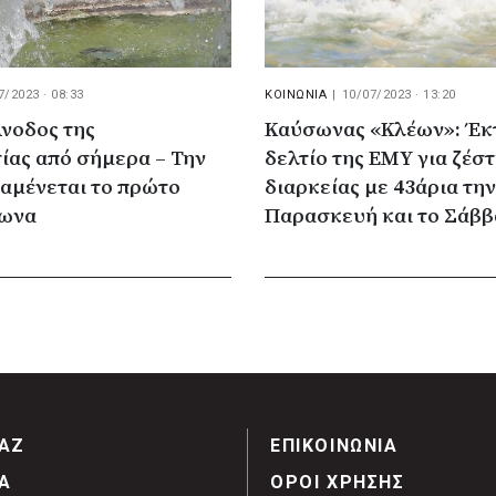
7/2023 · 08:33
ΚΟΙΝΩΝΙΑ
|
10/07/2023 · 13:20
νοδος της
Καύσωνας «Κλέων»: Έκ
ίας από σήμερα – Την
δελτίο της ΕΜΥ για ζέσ
αμένεται το πρώτο
διαρκείας με 43άρια την
σωνα
Παρασκευή και το Σάββ
ΑΖ
ΕΠΙΚΟΙΝΩΝΙΑ
Α
ΟΡΟΙ ΧΡΗΣΗΣ