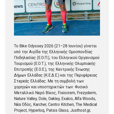
Το Bike Odyssey 2026 (21–28 Ιουνίου) γίνεται
υπό την Αιγίδα της Ελληνικής Ομοσπονδίας
Ποδηλασίας (Ε.Ο.Π.), του Ελληνικού Οργανισμού
Τουρισμού (Ε.Ο.Τ.), της Ελληνικής Ολυμπιακής
Επιτροπής (Ε.Ο.Ε.), της Κεντρικής Ένωσης
Δήμων Ελλάδας (Κ.Ε.Δ.Ε.) και της Περιφέρειας
Στερεάς Ελλάδας. Με τη συμβολή των
χορηγών και υποστηρικτών των: Φυσικό
Μεταλλικό Νερό Βίκος, Fisiocrem, Frezyderm,
Nature Valley, Dole, Oakley, Exalco, Alfa Woods,
Νέα Οδός, Karcher, Centro Kitchen, The Medical
Project, Hyperloq, Patsis Glass, Justhost.gr,