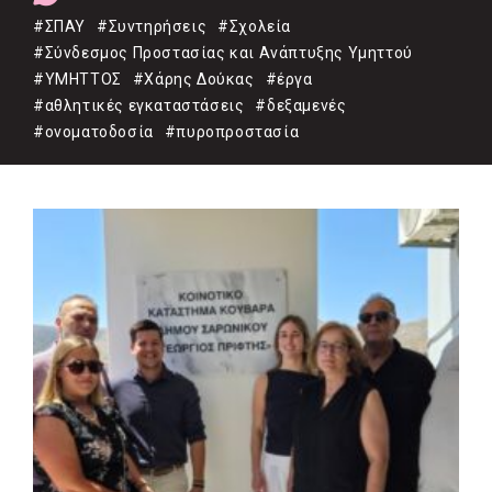
#ΣΠΑΥ
#Συντηρήσεις
#Σχολεία
#Σύνδεσμος Προστασίας και Ανάπτυξης Υμηττού
#ΥΜΗΤΤΟΣ
#Χάρης Δούκας
#έργα
#αθλητικές εγκαταστάσεις
#δεξαμενές
#ονοματοδοσία
#πυροπροστασία