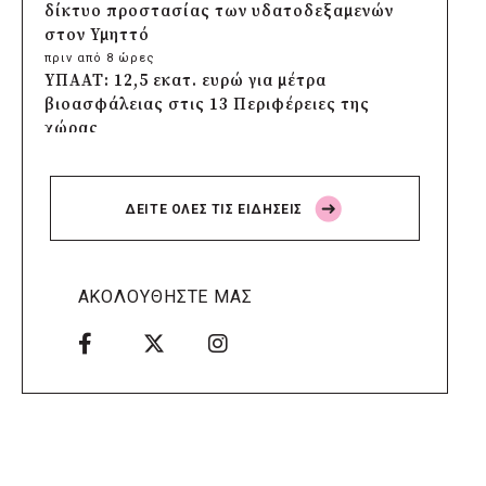
δίκτυο προστασίας των υδατοδεξαμενών
στον Υμηττό
πριν από 8 ώρες
ΥΠΑΑΤ: 12,5 εκατ. ευρώ για μέτρα
βιοασφάλειας στις 13 Περιφέρειες της
χώρας
πριν από 9 ώρες
Πρέσπεια 2026: Έξι ημέρες πολιτισμού,
μουσικής και γαστρονομίας στη Φλώρινα
ΔΕΙΤΕ ΟΛΕΣ ΤΙΣ ΕΙΔΗΣΕΙΣ
πριν από 9 ώρες
Δήμος Πέλλας: Σε προσωρινή αναστολή
λειτουργίας όλες οι παιδικές χαρές
πριν από 9 ώρες
ΑΚΟΛΟΥΘΗΣΤΕ ΜΑΣ
Στους τέσσερις φιναλίστ παγκοσμίως ο
Δήμος Ελληνικού – Αργυρούπολης για το
Seoul Smart City Prize 2026
πριν από 10 ώρες
Δήμος Μετεώρων: Επενδύει στην
πρωτοβάθμια υγεία με ίδιους πόρους
πριν από 10 ώρες
Δήμος Παπάγου-Χολαργού: