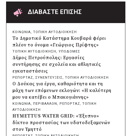
Επαναλαμβανόμενοι βανδαλισμοί στο
δίκτυο ηλεκτροφωτισμού
ΔΙΑΒΑΣΤΕ ΕΠΙΣΗΣ
πριν από 10 ώρες
Δήμος Πατρέων: Αντικατάσταση
φωτιστικών μετά τη λεηλασία στο έλος
ΚΟΙΝΩΝΙΑ
, 
ΤΟΠΙΚΗ ΑΥΤΟΔΙΟΙΚΗΣΗ
της Αγυιάς
Το Δημοτικό Κατάστημα Κουβαρά φέρει
πριν από 10 ώρες
πλέον το όνομα «Γεώργιος Πρίφτης»
Δήμος Σαρωνικού: Βανδάλισαν το
ΤΟΠΙΚΗ ΑΥΤΟΔΙΟΙΚΗΣΗ
, 
ΥΠΟΔΟΜΕΣ
εκκλησάκι της Μεταμόρφωσης του
Δήμος Πετρούπολης: Εργασίες
Σωτήρος
συντήρησης σε σχολεία και αθλητικές
πριν από 11 ώρες
εγκαταστάσεις
Περιφέρεια Αττικής: Έξι συμπεράσματα
ΡΕΠΟΡΤΑΖ
, 
ΣΥΝΕΝΤΕΥΞΕΙΣ
, 
ΤΟΠΙΚΗ ΑΥΤΟΔΙΟΙΚΗΣΗ
για την ψηφιακή μετάβαση των
Ο Δούκας για έργα, καθαριότητα και τη
επιχειρήσεων
μάχη των επόμενων εκλογών: «Η καλύτερη
πριν από 11 ώρες
μου να κατέβει ο Μπακογιάννης»
Δήμος Σαρωνικού και ΑΡΧΕΛΩΝ
ΚΟΙΝΩΝΙΑ
, 
ΠΕΡΙΒΑΛΛΟΝ
, 
ΡΕΠΟΡΤΑΖ
, 
ΤΟΠΙΚΗ
ενημερώνουν τους λουόμενους για τη
ΑΥΤΟΔΙΟΙΚΗΣΗ
συνύπαρξη με τις θαλάσσιες χελώνες
HYMETTUS WATER GRID: «Έξυπνο»
πριν από 11 ώρες
δίκτυο προστασίας των υδατοδεξαμενών
Δήμος Κυθήρων: Απαγόρευση πρόσβασης
στον Υμηττό
στην παραλία Λυκοδήμου για λόγους
ΡΕΠΟΡΤΑΖ
, 
ΤΟΠΙΚΗ ΑΥΤΟΔΙΟΙΚΗΣΗ