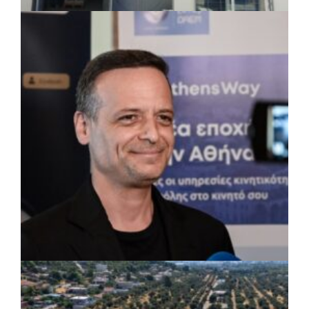
ΤΟΠΙΚΗ ΑΥΤΟΔΙΟΙΚΗΣΗ
|
07/08/2026 · 17:45
Δήμος Πετρούπολης: Εργασίες
συντήρησης σε σχολεία και αθλητικές
εγκαταστάσεις
ΡΕΠΟΡΤΑΖ
|
07/08/2026 · 17:27
Ο Δούκας για έργα, καθαριότητα και τη