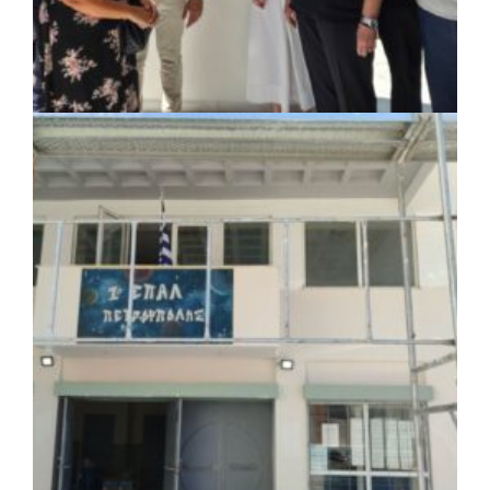
ΚΟΙΝΩΝΙΑ
|
07/08/2026 · 18:01
Το Δημοτικό Κατάστημα Κουβαρά φέρει
πλέον το όνομα «Γεώργιος Πρίφτης»