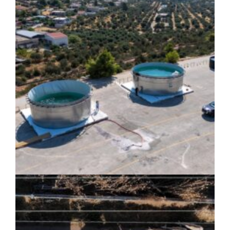
Ο Δούκας για έργα, καθαριότητα και τη
μάχη των επόμενων εκλογών: «Η καλύτερη
μου να κατέβει ο Μπακογιάννης»
ΚΟΙΝΩΝΙΑ
|
07/08/2026 · 17:08
HYMETTUS WATER GRID: «Έξυπνο»
δίκτυο προστασίας των υδατοδεξαμενών
στον Υμηττό