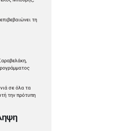
 επιβεβαιώνει τη
Σαραβελάκη,
 προγράμματος
νιά σε όλα τα
υτή την πρότυπη
όληψη