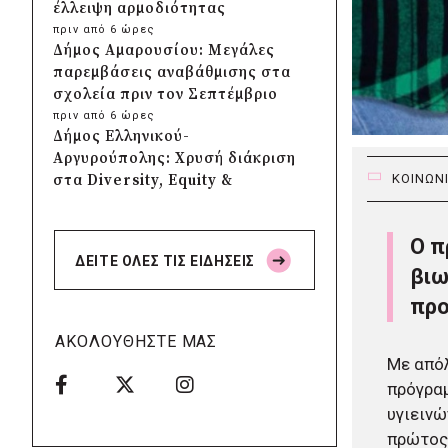
έλλειψη αρμοδιότητας
πριν από 6 ώρες
Δήμος Αμαρουσίου: Μεγάλες
παρεμβάσεις αναβάθμισης στα
σχολεία πριν τον Σεπτέμβριο
πριν από 6 ώρες
Δήμος Ελληνικού-
Αργυρούπολης: Χρυσή διάκριση
στα Diversity, Equity &
ΚΟΙΝΩΝ
Inclusion Awards 2026
πριν από 7 ώρες
Ο π
Δήμος Αθηναίων: Πάνω από
ΔΕΙΤΕ ΟΛΕΣ ΤΙΣ ΕΙΔΗΣΕΙΣ
240 αντικείμενα
βιω
απομακρύνθηκαν από
προ
κοινόχρηστους χώρους
πριν από 7 ώρες
ΑΚΟΛΟΥΘΗΣΤΕ ΜΑΣ
Δήμος Θεσσαλονίκης: Έρευνα
Με από
για πιθανή δολιοφθορά σε δύο
πρόγραμ
ξεραμένα δέντρα στην οδό
υγιεινώ
Βενιζέλου
πρώτος 
πριν από 7 ώρες