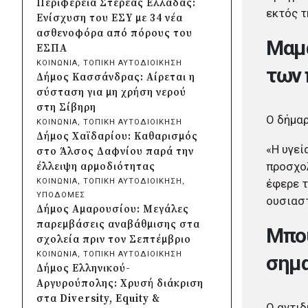
Περιφέρεια Στερεάς Ελλάδας:
Κρήτης και ΙΤΕ για φοιτητικές
εκτός τ
Ενίσχυση του ΕΣΥ με 34 νέα
εστίες και υποδομές
ασθενοφόρα από πόρους του
Μαμα
πριν από μία μέρα
ΕΣΠΑ
Δήμος Μετεώρων:
ΚΟΙΝΩΝΙΑ
, 
ΤΟΠΙΚΗ ΑΥΤΟΔΙΟΙΚΗΣΗ
των 
Ολοκληρώθηκε το νέο τοιχείο
Δήμος Κασσάνδρας: Αίρεται η
αντιστήριξης στην είσοδο του
σύσταση για μη χρήση νερού
Σκεπαρίου
στη Σίβηρη
πριν από μία μέρα
Ο δήμαρ
ΚΟΙΝΩΝΙΑ
, 
ΤΟΠΙΚΗ ΑΥΤΟΔΙΟΙΚΗΣΗ
Δήμος Καισαριανής: Καταδίκη
Δήμος Χαϊδαρίου: Καθαρισμός
για την απόπειρα
«Η υγεί
στο Άλσος Δαφνίου παρά την
μπλοκαρίσματος φιλικού
προσχολ
έλλειψη αρμοδιότητας
αγώνα στο «Μ.
έφερε τ
ΚΟΙΝΩΝΙΑ
, 
ΤΟΠΙΚΗ ΑΥΤΟΔΙΟΙΚΗΣΗ
, 
Κρητικόπουλος»
ΥΠΟΔΟΜΕΣ
ουσιαστ
πριν από μία μέρα
Δήμος Αμαρουσίου: Μεγάλες
Δήμος Πειραιά: Νέες
παρεμβάσεις αναβάθμισης στα
Μπού
ασφαλτοστρώσεις σε Α΄ και Β΄
σχολεία πριν τον Σεπτέμβριο
Δημοτική Κοινότητα με
ΚΟΙΝΩΝΙΑ
, 
ΤΟΠΙΚΗ ΑΥΤΟΔΙΟΙΚΗΣΗ
σημα
πρόγραμμα 2 εκατ. ευρώ
Δήμος Ελληνικού-
πριν από μία μέρα
Αργυρούπολης: Χρυσή διάκριση
Η Marko Marković Orkestar
στα Diversity, Equity &
Ο αντιδ