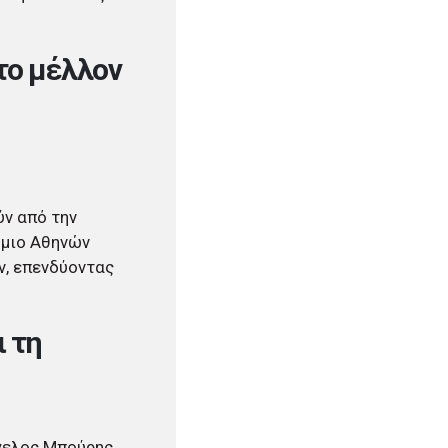
το μέλλον
ύν από την
ήμιο Αθηνών
ν, επενδύοντας
 τη
γελος Μπούρης,