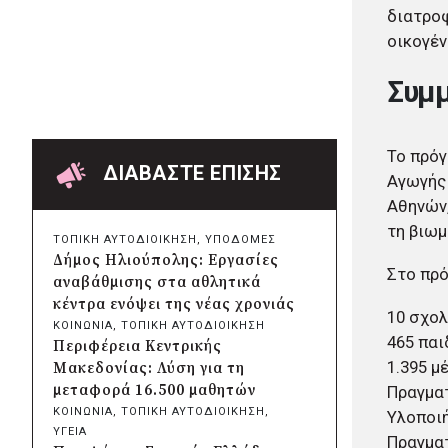
Χαρδαλιάς: Ψηφιακό
διατροφ
Παρατηρητήριο για την
οικογέν
παρακολούθηση των 352 έργων
της Αττικής
Συμμ
πριν από 8 ώρες
Δήμος Ηρακλείου Αττικής:
Συμβάσεις 645.000 ευρώ για τη
Το πρόγ
φροντίδα των αδέσποτων
ΔΙΑΒΑΣΤΕ ΕΠΙΣΗΣ
Αγωγής 
ζώων
Αθηνών,
πριν από μία μέρα
Περιφέρεια Θεσσαλίας: Νέος
τη βιωμ
ΤΟΠΙΚΗ ΑΥΤΟΔΙΟΙΚΗΣΗ
, 
ΥΠΟΔΟΜΕΣ
ιατροτεχνολογικός εξοπλισμός
Δήμος Ηλιούπολης: Εργασίες
και αναβάθμιση του ΚΕΦΙΑΠ
Στο πρό
αναβάθμισης στα αθλητικά
Καρδίτσας
κέντρα ενόψει της νέας χρονιάς
10 σχολ
πριν από μία μέρα
ΚΟΙΝΩΝΙΑ
, 
ΤΟΠΙΚΗ ΑΥΤΟΔΙΟΙΚΗΣΗ
Δήμος Αθηναίων: 651 δημότες
465 παι
Περιφέρεια Κεντρικής
συμμετείχαν στις δράσεις
1.395 μ
Μακεδονίας: Λύση για τη
διατροφικής υποστήριξης
μεταφορά 16.500 μαθητών
Πραγματ
πριν από μία μέρα
ΚΟΙΝΩΝΙΑ
, 
ΤΟΠΙΚΗ ΑΥΤΟΔΙΟΙΚΗΣΗ
, 
Υλοποιή
Συνεργασία Περιφέρειας
ΥΓΕΙΑ
Πραγμα
Κρήτης με Πανεπιστήμιο