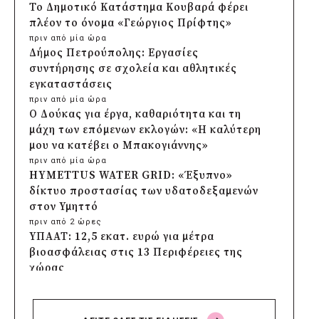
Το Δημοτικό Κατάστημα Κουβαρά φέρει
πλέον το όνομα «Γεώργιος Πρίφτης»
πριν από μία ώρα
Δήμος Πετρούπολης: Εργασίες
συντήρησης σε σχολεία και αθλητικές
εγκαταστάσεις
πριν από μία ώρα
Ο Δούκας για έργα, καθαριότητα και τη
μάχη των επόμενων εκλογών: «Η καλύτερη
μου να κατέβει ο Μπακογιάννης»
πριν από μία ώρα
HYMETTUS WATER GRID: «Έξυπνο»
δίκτυο προστασίας των υδατοδεξαμενών
στον Υμηττό
πριν από 2 ώρες
ΥΠΑΑΤ: 12,5 εκατ. ευρώ για μέτρα
βιοασφάλειας στις 13 Περιφέρειες της
χώρας
πριν από 2 ώρες
Πρέσπεια 2026: Έξι ημέρες πολιτισμού,
μουσικής και γαστρονομίας στη Φλώρινα