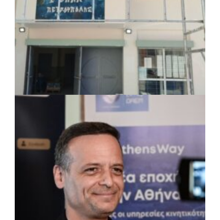
πριν από 2 μέρες
Περιφέρεια Θεσσαλίας: Νέος
ιατροτεχνολογικός εξοπλισμός και
αναβάθμιση του ΚΕΦΙΑΠ Καρδίτσας
πριν από 2 μέρες
Δήμος Αθηναίων: 651 δημότες συμμετείχαν
στις δράσεις διατροφικής υποστήριξης
ΤΟΠΙΚΗ ΑΥΤΟΔΙΟΙΚΗΣΗ
|
07/08/2026 · 17:45
Δήμος Πετρούπολης: Εργασίες
συντήρησης σε σχολεία και αθλητικές
εγκαταστάσεις