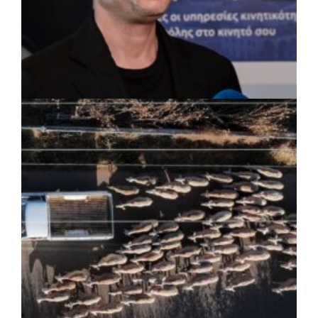
ΡΕΠΟΡΤΑΖ
|
07/08/2026 · 17:27
Ο Δούκας για έργα, καθαριότητα και τη
μάχη των επόμενων εκλογών: «Η καλύτερη
μου να κατέβει ο Μπακογιάννης»