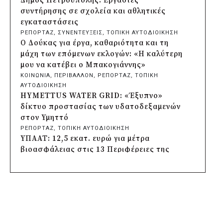
Δήμος Πετρούπολης: Εργασίες
Σωτήρος
συντήρησης σε σχολεία και αθλητικές
πριν από 4 ώρες
εγκαταστάσεις
Περιφέρεια Αττικής: Έξι συμπεράσματα
ΡΕΠΟΡΤΑΖ
, 
ΣΥΝΕΝΤΕΥΞΕΙΣ
, 
ΤΟΠΙΚΗ ΑΥΤΟΔΙΟΙΚΗΣΗ
για την ψηφιακή μετάβαση των
Ο Δούκας για έργα, καθαριότητα και τη
επιχειρήσεων
μάχη των επόμενων εκλογών: «Η καλύτερη
πριν από 4 ώρες
μου να κατέβει ο Μπακογιάννης»
Δήμος Σαρωνικού και ΑΡΧΕΛΩΝ
ΚΟΙΝΩΝΙΑ
, 
ΠΕΡΙΒΑΛΛΟΝ
, 
ΡΕΠΟΡΤΑΖ
, 
ΤΟΠΙΚΗ
ενημερώνουν τους λουόμενους για τη
ΑΥΤΟΔΙΟΙΚΗΣΗ
συνύπαρξη με τις θαλάσσιες χελώνες
HYMETTUS WATER GRID: «Έξυπνο»
πριν από 4 ώρες
δίκτυο προστασίας των υδατοδεξαμενών
Δήμος Κυθήρων: Απαγόρευση πρόσβασης
στον Υμηττό
στην παραλία Λυκοδήμου για λόγους
ΡΕΠΟΡΤΑΖ
, 
ΤΟΠΙΚΗ ΑΥΤΟΔΙΟΙΚΗΣΗ
ασφαλείας
ΥΠΑΑΤ: 12,5 εκατ. ευρώ για μέτρα
πριν από 4 ώρες
βιοασφάλειας στις 13 Περιφέρειες της
Προφυλακίστηκε ο δήμαρχος Στυλίδας για
χώρας
τη φωτιά στη Βοιωτία – Σε αναστολή το
ΚΟΙΝΩΝΙΑ
, 
ΤΟΠΙΚΗ ΑΥΤΟΔΙΟΙΚΗΣΗ
, 
ΥΠΟΔΟΜΕΣ
αιολικό πάρκο
Δήμος Πέλλας: Σε προσωρινή αναστολή
πριν από μία μέρα
λειτουργίας όλες οι παιδικές χαρές
Δήμος Ηλιούπολης: Εργασίες αναβάθμισης
ΡΕΠΟΡΤΑΖ
, 
ΤΟΠΙΚΗ ΑΥΤΟΔΙΟΙΚΗΣΗ
στα αθλητικά κέντρα ενόψει της νέας
Στους τέσσερις φιναλίστ παγκοσμίως ο
χρονιάς