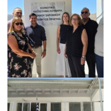
ΚΟΙΝΩΝΙΑ
|
07/08/2026 · 18:01
Το Δημοτικό Κατάστημα Κουβαρά φέρει
πλέον το όνομα «Γεώργιος Πρίφτης»