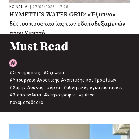
ΚΟΙΝΩΝΙΑ
|
07/08/2026 · 17:08
HYMETTUS WATER GRID: «Έξυπνο»
δίκτυο προστασίας των υδατοδεξαμενών
στον Υμηττό
Must Read
#Συντηρήσεις
#Σχολεία
#Υπουργείο Αγροτικής Ανάπτυξης και Τροφίμων
#Χάρης Δούκας
#έργα
#αθλητικές εγκαταστάσεις
#βιοασφάλεια
#κτηνοτροφία
#μέτρα
#ονοματοδοσία