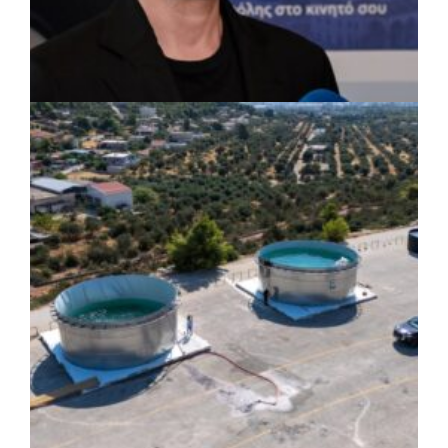
ΡΕΠΟΡΤΑΖ
|
07/08/2026 · 17:27
Ο Δούκας για έργα, καθαριότητα και τη
μάχη των επόμενων εκλογών: «Η καλύτερη
μου να κατέβει ο Μπακογιάννης»