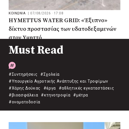
ΚΟΙΝΩΝΙΑ
|
07/08/2026 · 17:08
HYMETTUS WATER GRID: «Έξυπνο»
δίκτυο προστασίας των υδατοδεξαμενών
στον Υμηττό
Must Read
#Συντηρήσεις
#Σχολεία
#Υπουργείο Αγροτικής Ανάπτυξης και Τροφίμων
#Χάρης Δούκας
#έργα
#αθλητικές εγκαταστάσεις
#βιοασφάλεια
#κτηνοτροφία
#μέτρα
#ονοματοδοσία