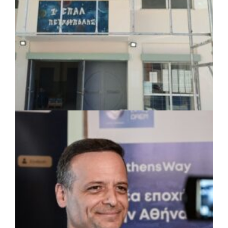
αδέσποτων ζώων
πριν από 3 μέρες
Περιφέρεια Θεσσαλίας: Νέος
ιατροτεχνολογικός εξοπλισμός και
αναβάθμιση του ΚΕΦΙΑΠ Καρδίτσας
πριν από 3 μέρες
Δήμος Αθηναίων: 651 δημότες συμμετείχαν
στις δράσεις διατροφικής υποστήριξης
ΤΟΠΙΚΗ ΑΥΤΟΔΙΟΙΚΗΣΗ
|
07/08/2026 · 17:45
Δήμος Πετρούπολης: Εργασίες
συντήρησης σε σχολεία και αθλητικές
εγκαταστάσεις