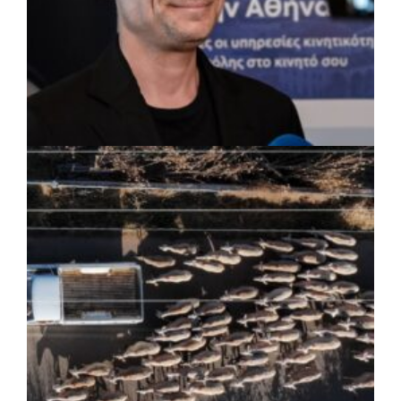
ΡΕΠΟΡΤΑΖ
|
07/08/2026 · 17:27
Ο Δούκας για έργα, καθαριότητα και τη
μάχη των επόμενων εκλογών: «Η καλύτερη
μου να κατέβει ο Μπακογιάννης»