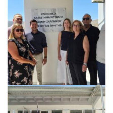
ΚΟΙΝΩΝΙΑ
|
07/08/2026 · 18:01
Το Δημοτικό Κατάστημα Κουβαρά φέρει
πλέον το όνομα «Γεώργιος Πρίφτης»