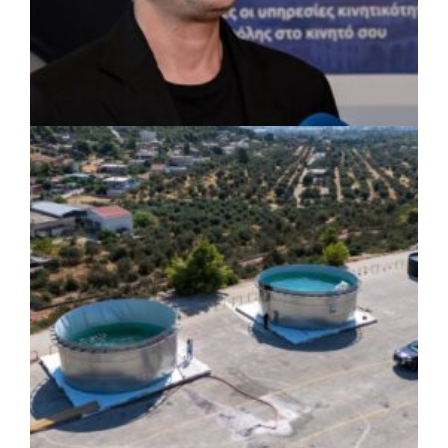
ΡΕΠΟΡΤΑΖ
|
07/08/2026 · 17:27
Ο Δούκας για έργα, καθαριότητα και τη
μάχη των επόμενων εκλογών: «Η καλύτερη
μου να κατέβει ο Μπακογιάννης»