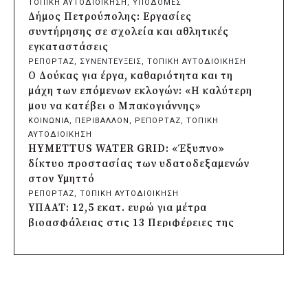
ΤΟΠΙΚΗ ΑΥΤΟΔΙΟΙΚΗΣΗ
, 
ΥΠΟΔΟΜΕΣ
εκκλησάκι της Μεταμόρφωσης του
Δήμος Πετρούπολης: Εργασίες
Σωτήρος
συντήρησης σε σχολεία και αθλητικές
πριν από μία μέρα
εγκαταστάσεις
Περιφέρεια Αττικής: Έξι συμπεράσματα
ΡΕΠΟΡΤΑΖ
, 
ΣΥΝΕΝΤΕΥΞΕΙΣ
, 
ΤΟΠΙΚΗ ΑΥΤΟΔΙΟΙΚΗΣΗ
για την ψηφιακή μετάβαση των
Ο Δούκας για έργα, καθαριότητα και τη
επιχειρήσεων
μάχη των επόμενων εκλογών: «Η καλύτερη
πριν από μία μέρα
μου να κατέβει ο Μπακογιάννης»
Δήμος Σαρωνικού και ΑΡΧΕΛΩΝ
ΚΟΙΝΩΝΙΑ
, 
ΠΕΡΙΒΑΛΛΟΝ
, 
ΡΕΠΟΡΤΑΖ
, 
ΤΟΠΙΚΗ
ενημερώνουν τους λουόμενους για τη
ΑΥΤΟΔΙΟΙΚΗΣΗ
συνύπαρξη με τις θαλάσσιες χελώνες
HYMETTUS WATER GRID: «Έξυπνο»
πριν από μία μέρα
δίκτυο προστασίας των υδατοδεξαμενών
Δήμος Κυθήρων: Απαγόρευση πρόσβασης
στον Υμηττό
στην παραλία Λυκοδήμου για λόγους
ΡΕΠΟΡΤΑΖ
, 
ΤΟΠΙΚΗ ΑΥΤΟΔΙΟΙΚΗΣΗ
ασφαλείας
ΥΠΑΑΤ: 12,5 εκατ. ευρώ για μέτρα
πριν από μία μέρα
βιοασφάλειας στις 13 Περιφέρειες της
Προφυλακίστηκε ο δήμαρχος Στυλίδας για
χώρας
τη φωτιά στη Βοιωτία – Σε αναστολή το
ΠΟΛΙΤΙΣΜΟΣ
αιολικό πάρκο
Πρέσπεια 2026: Έξι ημέρες πολιτισμού,
πριν από 2 μέρες
μουσικής και γαστρονομίας στη Φλώρινα
Δήμος Ηλιούπολης: Εργασίες αναβάθμισης
ΚΟΙΝΩΝΙΑ
, 
ΤΟΠΙΚΗ ΑΥΤΟΔΙΟΙΚΗΣΗ
, 
ΥΠΟΔΟΜΕΣ