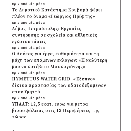
πριν από μία μέρα
Το Δημοτικό Κατάστημα Κουβαρά φέρει
πλέον το όνομα «Γεώργιος Πρίφτης»
πριν από μία μέρα
Δήμος Πετρούπολης: Εργασίες
συντήρησης σε σχολεία και αθλητικές
εγκαταστάσεις
πριν από μία μέρα
Ο Δούκας για έργα, καθαριότητα και τη
μάχη των επόμενων εκλογών: «Η καλύτερη
μου να κατέβει ο Μπακογιάννης»
πριν από μία μέρα
HYMETTUS WATER GRID: «Έξυπνο»
δίκτυο προστασίας των υδατοδεξαμενών
στον Υμηττό
πριν από μία μέρα
ΥΠΑΑΤ: 12,5 εκατ. ευρώ για μέτρα
βιοασφάλειας στις 13 Περιφέρειες της
χώρας
πριν από μία μέρα
Πρέσπεια 2026: Έξι ημέρες πολιτισμού,