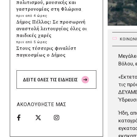
πολιτισμού, μουσικής και
γαστρονομίας στη Φλώρινα
πριν από 4 ώρες
Δήμος Πέλλας: Σε προσωρινή
αναστολή λειτουργίας όλες οι
παιδικές χαρές
ΚΟΙΝΩΝ
πριν από 5 ώρες
Στους τέσσερις φιναλίστ
παγκοσμίως ο Δήμος
Μεγάλε
Ελληνικού – Αργυρούπολης για
Βόλου, 
το Seoul Smart City Prize 2026
πριν από 5 ώρες
«Εκτετα
ΔΕΙΤΕ ΟΛΕΣ ΤΙΣ ΕΙΔΗΣΕΙΣ
Δήμος Μετεώρων: Επενδύει
τις πρό
στην πρωτοβάθμια υγεία με
ΔΕΥΑΜΒ,
ίδιους πόρους
Ύδρευση
πριν από 5 ώρες
ΑΚΟΛΟΥΘΗΣΤΕ ΜΑΣ
Δήμος Παπάγου-Χολαργού:
Ήδη, απ
Επαναλαμβανόμενοι
καταγρά
βανδαλισμοί στο δίκτυο
ηλεκτροφωτισμού
εγκατασ
πριν από 5 ώρες
εκσκαπτ