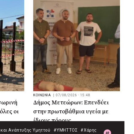
ΚΟΙΝΩΝΙΑ
|
07/08/2026 · 15:48
σωρινή
Δήμος Μετεώρων: Επενδύει
όλες οι
στην πρωτοβάθμια υγεία με
ίδιους πόρους
και Ανάπτυξης Υμηττού
#ΥΜΗΤΤΟΣ
#Χάρης