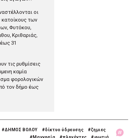
ναστέλλονται οι
ς κατοίκους των
ων, Φυτόκου,
θου, Κριθαριάς,
 έως 31
υν τις ρυθμίσεις
ύμενη καμία
ρισμα φορολογικών
πό τον δήμο έως
#
ΔΗΜΟΣ ΒΟΛΟΥ
#
δίκτυο ύδρευσης
#
ζημιες
#
Μαγνησία
#
πληγέντες
#
φωτιά