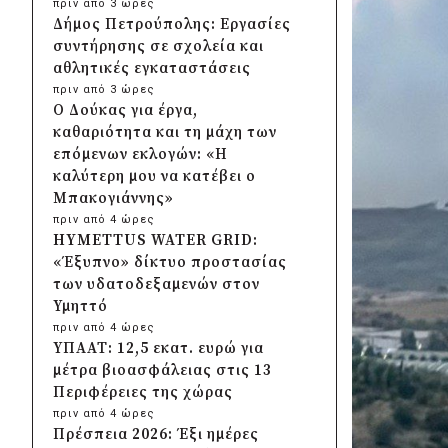
πριν από 3 ώρες
Δήμος Πετρούπολης: Εργασίες
συντήρησης σε σχολεία και
αθλητικές εγκαταστάσεις
πριν από 3 ώρες
Ο Δούκας για έργα,
καθαριότητα και τη μάχη των
επόμενων εκλογών: «Η
καλύτερη μου να κατέβει ο
Μπακογιάννης»
πριν από 4 ώρες
HYMETTUS WATER GRID:
«Έξυπνο» δίκτυο προστασίας
των υδατοδεξαμενών στον
Υμηττό
πριν από 4 ώρες
ΥΠΑΑΤ: 12,5 εκατ. ευρώ για
μέτρα βιοασφάλειας στις 13
Περιφέρειες της χώρας
πριν από 4 ώρες
Πρέσπεια 2026: Έξι ημέρες