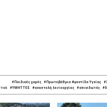
#Παιδικές χαρές
#Πρωτοβάθμια Φροντίδα Υγείας
#
ττού
#ΥΜΗΤΤΟΣ
#αναστολή λειτουργίας
#απινιδωτές
#δ