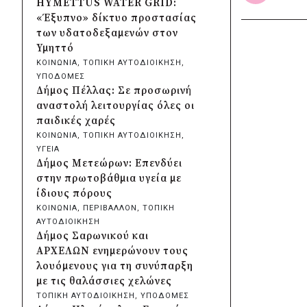
HYMETTUS WATER GRID:
Λυκοδήμου για λόγους
«Έξυπνο» δίκτυο προστασίας
ασφαλείας
των υδατοδεξαμενών στον
πριν από 7 ώρες
Υμηττό
Προφυλακίστηκε ο δήμαρχος
ΚΟΙΝΩΝΙΑ
, 
ΤΟΠΙΚΗ ΑΥΤΟΔΙΟΙΚΗΣΗ
, 
Στυλίδας για τη φωτιά στη
ΥΠΟΔΟΜΕΣ
Βοιωτία – Σε αναστολή το
Δήμος Πέλλας: Σε προσωρινή
αιολικό πάρκο
αναστολή λειτουργίας όλες οι
πριν από μία μέρα
παιδικές χαρές
Δήμος Ηλιούπολης: Εργασίες
ΚΟΙΝΩΝΙΑ
, 
ΤΟΠΙΚΗ ΑΥΤΟΔΙΟΙΚΗΣΗ
, 
αναβάθμισης στα αθλητικά
ΥΓΕΙΑ
κέντρα ενόψει της νέας χρονιάς
Δήμος Μετεώρων: Επενδύει
πριν από μία μέρα
στην πρωτοβάθμια υγεία με
Περιφέρεια Κεντρικής
ίδιους πόρους
Μακεδονίας: Λύση για τη
ΚΟΙΝΩΝΙΑ
, 
ΠΕΡΙΒΑΛΛΟΝ
, 
ΤΟΠΙΚΗ
μεταφορά 16.500 μαθητών
ΑΥΤΟΔΙΟΙΚΗΣΗ
πριν από μία μέρα
Δήμος Σαρωνικού και
Περιφέρεια Στερεάς Ελλάδας:
ΑΡΧΕΛΩΝ ενημερώνουν τους
Ενίσχυση του ΕΣΥ με 34 νέα
λουόμενους για τη συνύπαρξη
ασθενοφόρα από πόρους του
με τις θαλάσσιες χελώνες
ΕΣΠΑ
ΤΟΠΙΚΗ ΑΥΤΟΔΙΟΙΚΗΣΗ
, 
ΥΠΟΔΟΜΕΣ