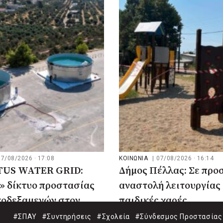
07/08/2026 · 17:08
ΚΟΙΝΩΝΙΑ
|
07/08/2026 · 16:14
US WATER GRID:
Δήμος Πέλλας: Σε προ
» δίκτυο προστασίας
αναστολή λειτουργίας 
τοδεξαμενών στον
παιδικές χαρές
#ΣΠΑΥ
#Συντηρήσεις
#Σχολεία
#Σύνδεσμος Προστασίας 