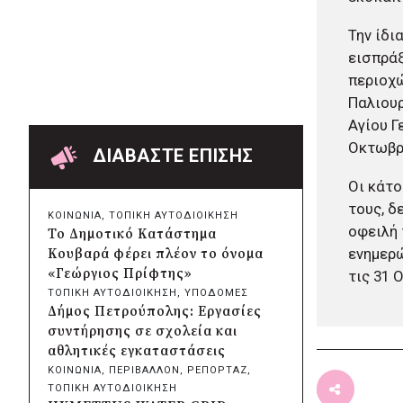
Δήμος Πατρέων:
Αντικατάσταση φωτιστικών
Την ίδι
μετά τη λεηλασία στο έλος της
εισπράξ
Αγυιάς
περιοχώ
πριν από 5 ώρες
Παλιουρ
Δήμος Σαρωνικού: Βανδάλισαν
Αγίου Γ
το εκκλησάκι της
Οκτωβρ
Μεταμόρφωσης του Σωτήρος
ΔΙΑΒΑΣΤΕ ΕΠΙΣΗΣ
πριν από 6 ώρες
Περιφέρεια Αττικής: Έξι
Οι κάτο
συμπεράσματα για την
τους, δ
ΚΟΙΝΩΝΙΑ
, 
ΤΟΠΙΚΗ ΑΥΤΟΔΙΟΙΚΗΣΗ
ψηφιακή μετάβαση των
οφειλή 
Το Δημοτικό Κατάστημα
επιχειρήσεων
ενημερώ
Κουβαρά φέρει πλέον το όνομα
πριν από 6 ώρες
«Γεώργιος Πρίφτης»
τις 31 
Δήμος Σαρωνικού και
ΤΟΠΙΚΗ ΑΥΤΟΔΙΟΙΚΗΣΗ
, 
ΥΠΟΔΟΜΕΣ
ΑΡΧΕΛΩΝ ενημερώνουν τους
Δήμος Πετρούπολης: Εργασίες
λουόμενους για τη συνύπαρξη
συντήρησης σε σχολεία και
με τις θαλάσσιες χελώνες
αθλητικές εγκαταστάσεις
πριν από 6 ώρες
ΚΟΙΝΩΝΙΑ
, 
ΠΕΡΙΒΑΛΛΟΝ
, 
ΡΕΠΟΡΤΑΖ
, 
Δήμος Κυθήρων: Απαγόρευση
ΤΟΠΙΚΗ ΑΥΤΟΔΙΟΙΚΗΣΗ
πρόσβασης στην παραλία