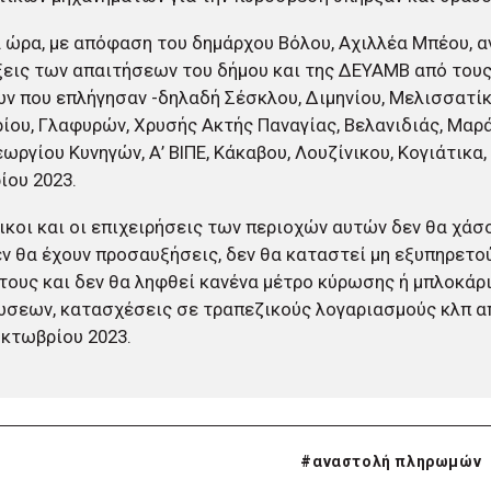
α ώρα, με απόφαση του δημάρχου Βόλου, Αχιλλέα Μπέου, α
εις των απαιτήσεων του δήμου και της ΔΕΥΑΜΒ από του
ν που επλήγησαν -δηλαδή Σέσκλου, Διμηνίου, Μελισσατίκ
ίου, Γλαφυρών, Χρυσής Ακτής Παναγίας, Βελανιδιάς, Μαρά
εωργίου Κυνηγών, Α’ ΒΙΠΕ, Κάκαβου, Λουζίνικου, Κογιάτικα,
ίου 2023.
ικοι και οι επιχειρήσεις των περιοχών αυτών δεν θα χάσο
εν θα έχουν προσαυξήσεις, δεν θα καταστεί μη εξυπηρετο
τους και δεν θα ληφθεί κανένα μέτρο κύρωσης ή μπλοκά
σεων, κατασχέσεις σε τραπεζικούς λογαριασμούς κλπ α
Οκτωβρίου 2023.
#
αναστολή πληρωμών