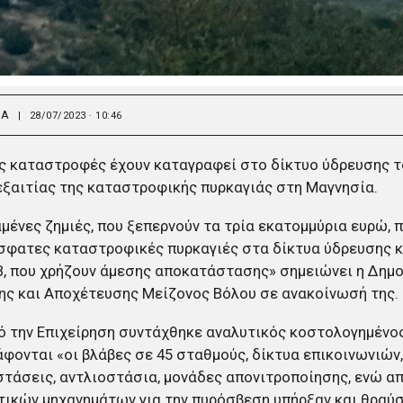
ΙΑ
|
28/07/2023 · 10:46
ς καταστροφές έχουν καταγραφεί στο δίκτυο ύδρευσης τ
εξαιτίας της καταστροφικής πυρκαγιάς στη Μαγνησία.
μένες ζημιές, που ξεπερνούν τα τρία εκατομμύρια ευρώ,
σφατες καταστροφικές πυρκαγιές στα δίκτυα ύδρευσης κ
 που χρήζουν άμεσης αποκατάστασης» σημειώνει η Δημο
ς και Αποχέτευσης Μείζονος Βόλου σε ανακοίνωσή της.
ό την Επιχείρηση συντάχθηκε αναλυτικός κοστολογημένος
φονται «οι βλάβες σε 45 σταθμούς, δίκτυα επικοινωνιών
τάσεις, αντλιοστάσια, μονάδες απονιτροποίησης, ενώ απ
ικών μηχανημάτων για την πυρόσβεση υπήρξαν και θραύ