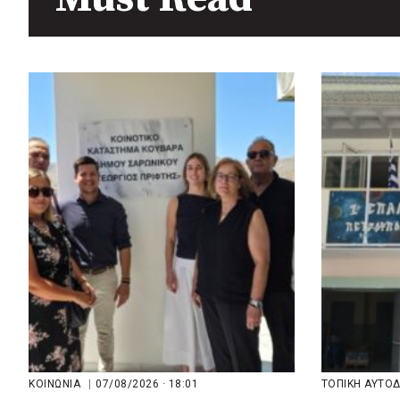
πριν από 2 μέρες
Περιφέρεια Θεσσαλίας: Νέος
ιατροτεχνολογικός εξοπλισμός
και αναβάθμιση του ΚΕΦΙΑΠ
Καρδίτσας
πριν από 2 μέρες
Δήμος Αθηναίων: 651 δημότες
συμμετείχαν στις δράσεις
διατροφικής υποστήριξης
ΚΟΙΝΩΝΙΑ
|
07/08/2026 · 18:01
ΤΟΠΙΚΗ ΑΥΤΟ