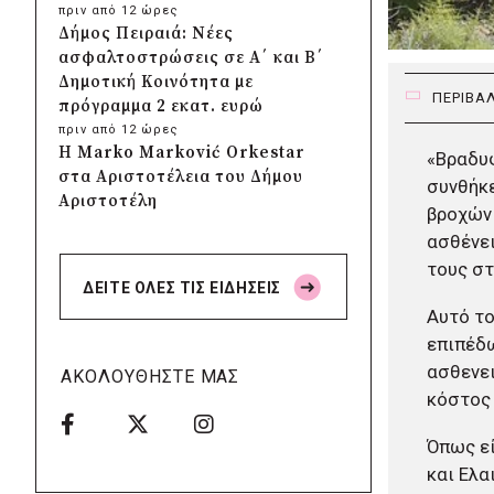
πριν από 12 ώρες
Δήμος Πειραιά: Νέες
ασφαλτοστρώσεις σε Α΄ και Β΄
Δημοτική Κοινότητα με
ΠΕΡΙΒΑ
πρόγραμμα 2 εκατ. ευρώ
πριν από 12 ώρες
Η Marko Marković Orkestar
«Βραδυφ
στα Αριστοτέλεια του Δήμου
συνθήκε
Αριστοτέλη
βροχών 
πριν από 13 ώρες
ασθένει
Δήμος Αγίου Βασιλείου:
τους στ
Αποκαταστάθηκαν τα δίκτυα
ΔΕΙΤΕ ΟΛΕΣ ΤΙΣ ΕΙΔΗΣΕΙΣ
ηλεκτροδότησης, ύδρευσης και
Αυτό το
οδοποιίας στις πυρόπληκτες
επιπέδω
περιοχές
πριν από 13 ώρες
ασθενει
ΑΚΟΛΟΥΘΗΣΤΕ ΜΑΣ
ΣΠΑΠ: Νέα οχήματα
κόστος
πυροπροστασίας σε Γαλάτσι,
Μαρούσι και Λυκόβρυση –
Όπως εί
Πεύκη
και Ελα
πριν από 13 ώρες