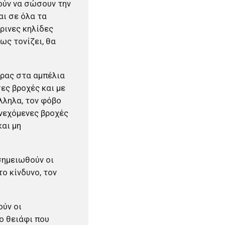
ούν να σώσουν την
αι σε όλα τα
ρινες κηλίδες
ως τονίζει, θα
έρας στα αμπέλια
σες βροχές και με
λληλα, τον φόβο
νεχόμενες βροχές
και μη
 σημειωθούν οι
ο κίνδυνο, τον
ούν οι
ο θειάφι που