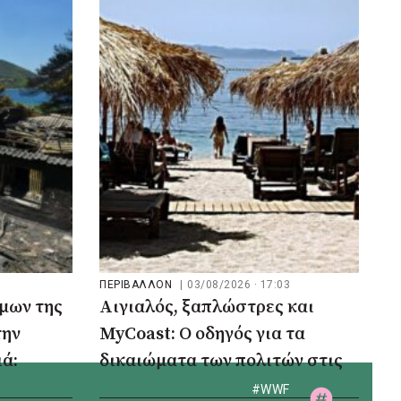
ΠΕΡΙΒΑΛΛΟΝ
|
03/08/2026 · 17:03
μων της
Αιγιαλός, ξαπλώστρες και
την
MyCoast: Ο οδηγός για τα
ά:
δικαιώματα των πολιτών στις
 111.000
ακτές
#WWF