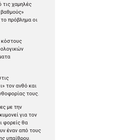
 τις χαμηλές
5 βαθμούς»
 το πρόβλημα οι
υ κόστους
βιολογικών
ματα
στις
ι» τον ανθό και
ανθοφορίας τους.
ες με την
κυμονεί για τον
ι φορείς θα
υν έναν από τους
ης υπαίθρου.