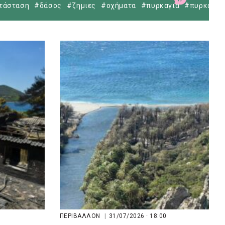
τάσταση
#δάσος
#ζημιες
#οχήματα
#πυρκαγιά
#πυρκαγιέ
ΠΕΡΙΒΑΛΛΟΝ
|
31/07/2026 · 18:00