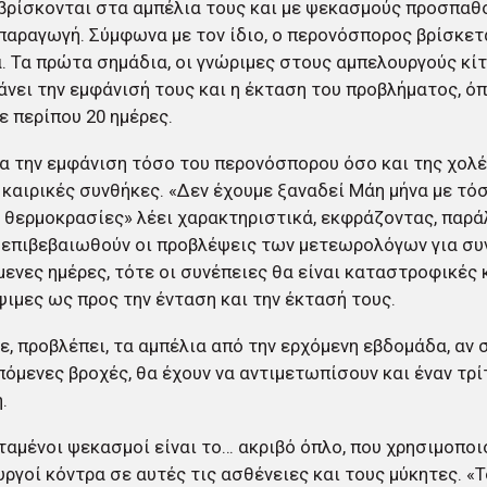
βρίσκονται στα αμπέλια τους και με ψεκασμούς προσπαθ
παραγωγή. Σύμφωνα με τον ίδιο, ο περονόσπορος βρίσκετ
. Τα πρώτα σημάδια, οι γνώριμες στους αμπελουργούς κίτ
άνει την εμφάνισή τους και η έκταση του προβλήματος, όπ
ε περίπου 20 ημέρες.
ια την εμφάνιση τόσο του περονόσπορου όσο και της χολ
ι καιρικές συνθήκες. «Δεν έχουμε ξαναδεί Μάη μήνα με τό
 θερμοκρασίες» λέει χαρακτηριστικά, εκφράζοντας, παρά
 επιβεβαιωθούν οι προβλέψεις των μετεωρολόγων για συ
μενες ημέρες, τότε οι συνέπειες θα είναι καταστροφικές 
ιμες ως προς την ένταση και την έκτασή τους.
ε, προβλέπει, τα αμπέλια από την ερχόμενη εβδομάδα, αν
όμενες βροχές, θα έχουν να αντιμετωπίσουν και έναν τρίτ
.
ταμένοι ψεκασμοί είναι το… ακριβό όπλο, που χρησιμοποι
ργοί κόντρα σε αυτές τις ασθένειες και τους μύκητες. «Τ