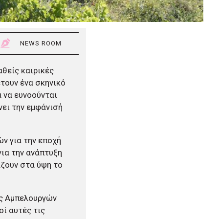
NEWS ROOM
αθείς καιρικές
έτουν ένα σκηνικό
 να ευνοούνται
νει την εμφάνισή
ν για την εποχή
ια την ανάπτυξη
ζουν στα ύψη το
ας Αμπελουργών
οί αυτές τις