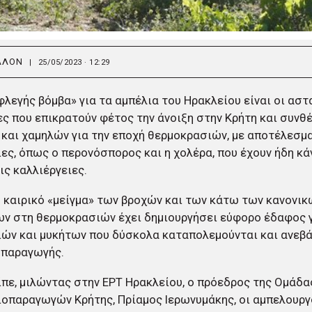
ΛΛΟΝ
|
25/05/2023 · 12:29
λεγής βόμβα» για τα αμπέλια του Ηρακλείου είναι οι αστ
ς που επικρατούν φέτος την άνοιξη στην Κρήτη και συνθ
και χαμηλών για την εποχή θερμοκρασιών, με αποτέλεσμα
ες, όπως ο περονόσπορος και η χολέρα, που έχουν ήδη κά
ις καλλιέργειες.
 καιρικό «μείγμα» των βροχών και των κάτω των κανονικώ
ν στη θερμοκρασιών έχει δημιουργήσει εύφορο έδαφος γ
ών και μυκήτων που δύσκολα καταπολεμούνται και ανεβά
 παραγωγής.
πε, μιλώντας στην ΕΡΤ Ηρακλείου, ο πρόεδρος της Ομάδ
ιοπαραγωγών Κρήτης, Πρίαμος Ιερωνυμάκης, οι αμπελουργ