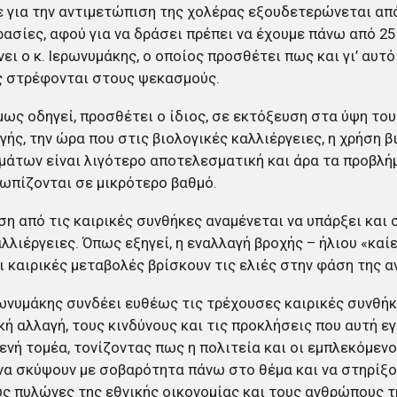
 για την αντιμετώπιση της χολέρας εξουδετερώνεται από
ασίες, αφού για να δράσει πρέπει να έχουμε πάνω από 2
ει ο κ. Ιερωνυμάκης, ο οποίος προσθέτει πως και γι’ αυτό
ς στρέφονται στους ψεκασμούς.
μως οδηγεί, προσθέτει ο ίδιος, σε εκτόξευση στα ύψη το
ής, την ώρα που στις βιολογικές καλλιέργειες, η χρήση 
άτων είναι λιγότερο αποτελεσματική και άρα τα προβλή
ωπίζονται σε μικρότερο βαθμό.
η από τις καιρικές συνθήκες αναμένεται να υπάρξει και 
λλιέργειες. Όπως εξηγεί, η εναλλαγή βροχής – ήλιου «καίε
ι καιρικές μεταβολές βρίσκουν τις ελιές στην φάση της 
ρωνυμάκης συνδέει ευθέως τις τρέχουσες καιρικές συνθήκ
κή αλλαγή, τους κινδύνους και τις προκλήσεις που αυτή εγ
νή τομέα, τονίζοντας πως η πολιτεία και οι εμπλεκόμενο
να σκύψουν με σοβαρότητα πάνω στο θέμα και να στηρίξο
ς πυλώνες της εθνικής οικονομίας και τους ανθρώπους τ