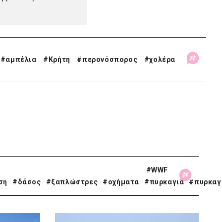
#
αμπέλια
#
Κρήτη
#
περονόσπορος
#
χολέρα
#WWF
ση
#δάσος
#ξαπλώστρες
#οχήματα
#πυρκαγιά
#πυρκαγ