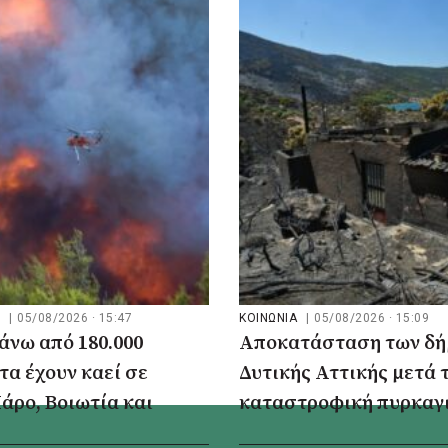
Ν
|
05/08/2026 · 15:47
ΚΟΙΝΩΝΙΑ
|
05/08/2026 · 15:09
νω από 180.000
Αποκατάσταση των δή
α έχουν καεί σε
Δυτικής Αττικής μετά 
άρο, Βοιωτία και
καταστροφική πυρκαγι
ττική
Σχέδιο με έργα άνω των