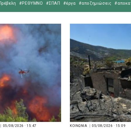
Πρέβελη
#ΡΕΘΥΜΝΟ
#ΣΠΑΠ
#έργα
στρεμμάτων
#αποζημιώσεις
#αποκα
|
05/08/2026 · 15:47
ΚΟΙΝΩΝΙΑ
|
05/08/2026 · 15:09