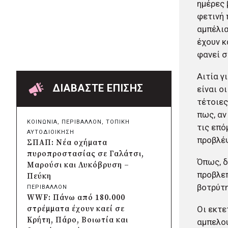
ημέρες 
WWF: Πάνω από 180.000
φετινή 
στρέμματα έχουν καεί σε
αμπέλια
Κρήτη, Πάρο, Βοιωτία και
δυτική Αττική
έχουν κ
πριν από 13 ώρες
φανεί σ
Δήμος Κηφισιάς: Νέα παιδική
χαρά στη Νέα Ερυθραία με
Αιτία γ
δωρεά 100.000 ευρώ από τη
ΔΙΑΒΑΣΤΕ ΕΠΙΣΗΣ
είναι ο
SEAJETS
τέτοιες
πριν από 14 ώρες
πως, αν
Αποκατάσταση των δήμων της
ΚΟΙΝΩΝΙΑ
, 
ΠΕΡΙΒΑΛΛΟΝ
, 
ΤΟΠΙΚΗ
τις επό
Δυτικής Αττικής μετά την
ΑΥΤΟΔΙΟΙΚΗΣΗ
καταστροφική πυρκαγιά:
προβλέψ
ΣΠΑΠ: Νέα οχήματα
Σχέδιο με έργα άνω των
πυροπροστασίας σε Γαλάτσι,
Όπως, δ
111.000 στρεμμάτων
Μαρούσι και Λυκόβρυση –
πριν από 14 ώρες
προβλεπ
Πεύκη
Δήμος Μετεώρων:
βοτρύτη
ΠΕΡΙΒΑΛΛΟΝ
Αναδεικνύεται το ιστορικό
WWF: Πάνω από 180.000
Γεφύρι του Ψύρρα στην
στρέμματα έχουν καεί σε
Οι εκτε
Ασπροκκλησιά
Κρήτη, Πάρο, Βοιωτία και
αμπελου
πριν από 14 ώρες