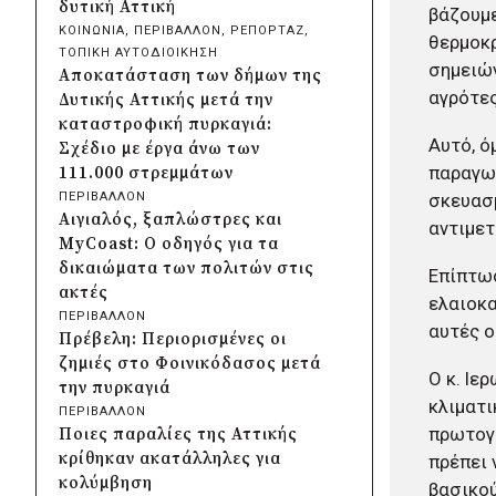
δυτική Αττική
βάζουμε
Χαλαζοπτώσεις στη
ΚΟΙΝΩΝΙΑ
, 
ΠΕΡΙΒΑΛΛΟΝ
, 
ΡΕΠΟΡΤΑΖ
, 
θερμοκρ
Θεσσαλία: Παρεμβάσεις για
ΤΟΠΙΚΗ ΑΥΤΟΔΙΟΙΚΗΣΗ
σημειών
αποζημιώσεις και προστασία
Αποκατάσταση των δήμων της
της αγροτικής παραγωγής
αγρότε
Δυτικής Αττικής μετά την
πριν από 14 ώρες
καταστροφική πυρκαγιά:
Συνάντηση Μητσοτάκη-
Αυτό, ό
Σχέδιο με έργα άνω των
Αγγελούδη για ΔΕΘ: «Η νέα
παραγωγ
111.000 στρεμμάτων
έκθεση θα είναι έτοιμη το
ΠΕΡΙΒΑΛΛΟΝ
σκευασμ
2030»
Αιγιαλός, ξαπλώστρες και
αντιμετ
πριν από 15 ώρες
MyCoast: Ο οδηγός για τα
Δήμος Αθηναίων: Περισσότερα
δικαιώματα των πολιτών στις
Επίπτωσ
από 220 νέα δέντρα και 1.200
ακτές
ελαιοκα
θάμνοι σε 43 σχολικές αυλές
ΠΕΡΙΒΑΛΛΟΝ
αυτές ο
πριν από 15 ώρες
Πρέβελη: Περιορισμένες οι
«Μηδενική ανοχή»: Πολιτική
ζημιές στο Φοινικόδασος μετά
Ο κ. Ιε
αγωγή για την πυρκαγιά που
την πυρκαγιά
ξεκίνησε από τη Βοιωτία
κλιματι
ΠΕΡΙΒΑΛΛΟΝ
κατέθεσε η Περιφέρεια Αττικής
πρωτογε
Ποιες παραλίες της Αττικής
πριν από μία μέρα
κρίθηκαν ακατάλληλες για
πρέπει 
Περιφέρεια Κρήτης:
κολύμβηση
βασικού