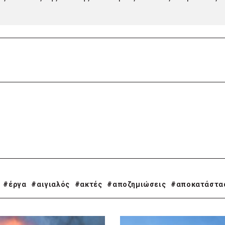
#έργα
#αιγιαλός
#ακτές
#αποζημιώσεις
#αποκατάστα