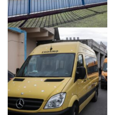
ΤΟΠΙΚΗ ΑΥΤΟΔΙΟΙΚΗΣΗ
|
06/08/2026 · 17:35
Δήμος Ηλιούπολης: Εργασίες
αναβάθμισης στα αθλητικά κέντρα ενόψει
της νέας χρονιάς