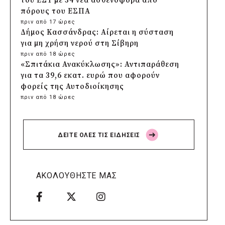
του ΕΣΥ με 34 νέα ασθενοφόρα από
πόρους του ΕΣΠΑ
πριν από 17 ώρες
Δήμος Κασσάνδρας: Αίρεται η σύσταση
για μη χρήση νερού στη Σίβηρη
πριν από 18 ώρες
«Σπιτάκια Ανακύκλωσης»: Αντιπαράθεση
για τα 39,6 εκατ. ευρώ που αφορούν
φορείς της Αυτοδιοίκησης
πριν από 18 ώρες
Δήμος Χαϊδαρίου: Καθαρισμός στο Άλσος
Δαφνίου παρά την έλλειψη αρμοδιότητας
πριν από 18 ώρες
ΔΕΙΤΕ ΟΛΕΣ ΤΙΣ ΕΙΔΗΣΕΙΣ
Δήμος Αμαρουσίου: Μεγάλες παρεμβάσεις
αναβάθμισης στα σχολεία πριν τον
Σεπτέμβριο
πριν από 18 ώρες
ΑΚΟΛΟΥΘΗΣΤΕ ΜΑΣ
Δήμος Ελληνικού-Αργυρούπολης: Χρυσή
διάκριση στα Diversity, Equity & Inclusion
Awards 2026
πριν από 19 ώρες