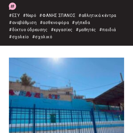
#ΕΣΥ
#Νερό
#ΦΑΝΗΣ ΣΠΑΝΟΣ
#αθλητικά κέντρα
#αναβάθμιση
#ασθενοφόρα
#γήπεδα
#δίκτυο ύδρευσης
#εργασίες
#μαθητές
#παιδιά
#σχολείο
#σχολικό