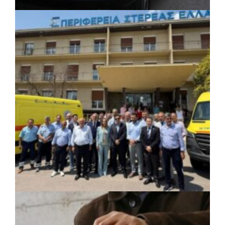
ΚΟΙΝΩΝΙΑ
|
06/08/2026 · 17:08
Περιφέρεια Κεντρικής Μακεδονίας: Λύση
για τη μεταφορά 16.500 μαθητών
ΚΟΙΝΩΝΙΑ
|
06/08/2026 · 17:01
Περιφέρεια Στερεάς Ελλάδας: Ενίσχυση