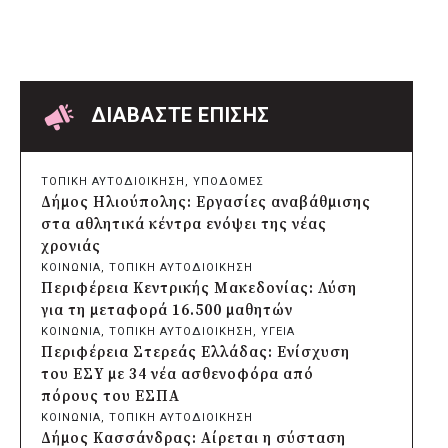
Δήμος Αθηναίων: Πάνω από 240
αντικείμενα απομακρύνθηκαν από
κοινόχρηστους χώρους
πριν από 19 ώρες
Δήμος Θεσσαλονίκης: Έρευνα για πιθανή
δολιοφθορά σε δύο ξεραμένα δέντρα στην
ΔΙΑΒΑΣΤΕ ΕΠΙΣΗΣ
οδό Βενιζέλου
πριν από 19 ώρες
Χαρδαλιάς: Ψηφιακό Παρατηρητήριο για
ΤΟΠΙΚΗ ΑΥΤΟΔΙΟΙΚΗΣΗ
, 
ΥΠΟΔΟΜΕΣ
την παρακολούθηση των 352 έργων της
Δήμος Ηλιούπολης: Εργασίες αναβάθμισης
Αττικής
στα αθλητικά κέντρα ενόψει της νέας
πριν από 20 ώρες
χρονιάς
Δήμος Ηρακλείου Αττικής: Συμβάσεις
ΚΟΙΝΩΝΙΑ
, 
ΤΟΠΙΚΗ ΑΥΤΟΔΙΟΙΚΗΣΗ
645.000 ευρώ για τη φροντίδα των
Περιφέρεια Κεντρικής Μακεδονίας: Λύση
αδέσποτων ζώων
για τη μεταφορά 16.500 μαθητών
πριν από 2 μέρες
ΚΟΙΝΩΝΙΑ
, 
ΤΟΠΙΚΗ ΑΥΤΟΔΙΟΙΚΗΣΗ
, 
ΥΓΕΙΑ
Περιφέρεια Θεσσαλίας: Νέος
Περιφέρεια Στερεάς Ελλάδας: Ενίσχυση
ιατροτεχνολογικός εξοπλισμός και
του ΕΣΥ με 34 νέα ασθενοφόρα από
αναβάθμιση του ΚΕΦΙΑΠ Καρδίτσας
πόρους του ΕΣΠΑ
πριν από 2 μέρες
ΚΟΙΝΩΝΙΑ
, 
ΤΟΠΙΚΗ ΑΥΤΟΔΙΟΙΚΗΣΗ
Δήμος Αθηναίων: 651 δημότες συμμετείχαν
Δήμος Κασσάνδρας: Αίρεται η σύσταση