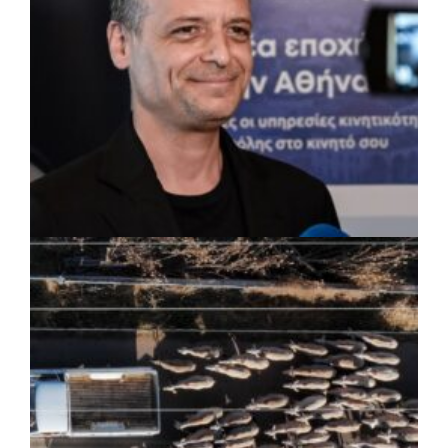
ΡΕΠΟΡΤΑΖ
|
07/08/2026 · 17:27
Ο Δούκας για έργα, καθαριότητα και τη
μάχη των επόμενων εκλογών: «Η καλύτερη
μου να κατέβει ο Μπακογιάννης»