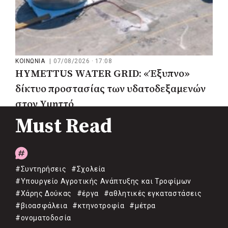
ΚΟΙΝΩΝΙΑ
|
07/08/2026 · 17:08
HYMETTUS WATER GRID: «Έξυπνο»
δίκτυο προστασίας των υδατοδεξαμενών
στον Υμηττό
Must Read
#Συντηρήσεις
#Σχολεία
#Υπουργείο Αγροτικής Ανάπτυξης και Τροφίμων
#Χάρης Δούκας
#έργα
#αθλητικές εγκαταστάσεις
#βιοασφάλεια
#κτηνοτροφία
#μέτρα
#ονοματοδοσία