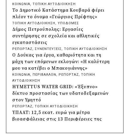
φωτιστικών μετά τη λεηλασία στο έλος
ΚΟΙΝΩΝΙΑ
, 
ΤΟΠΙΚΗ ΑΥΤΟΔΙΟΙΚΗΣΗ
της Αγυιάς
Το Δημοτικό Κατάστημα Κουβαρά φέρει
πριν από 5 ώρες
πλέον το όνομα «Γεώργιος Πρίφτης»
Δήμος Σαρωνικού: Βανδάλισαν το
ΤΟΠΙΚΗ ΑΥΤΟΔΙΟΙΚΗΣΗ
, 
ΥΠΟΔΟΜΕΣ
εκκλησάκι της Μεταμόρφωσης του
Δήμος Πετρούπολης: Εργασίες
Σωτήρος
συντήρησης σε σχολεία και αθλητικές
πριν από 5 ώρες
εγκαταστάσεις
Περιφέρεια Αττικής: Έξι συμπεράσματα
ΡΕΠΟΡΤΑΖ
, 
ΣΥΝΕΝΤΕΥΞΕΙΣ
, 
ΤΟΠΙΚΗ ΑΥΤΟΔΙΟΙΚΗΣΗ
για την ψηφιακή μετάβαση των
Ο Δούκας για έργα, καθαριότητα και τη
επιχειρήσεων
μάχη των επόμενων εκλογών: «Η καλύτερη
πριν από 5 ώρες
μου να κατέβει ο Μπακογιάννης»
Δήμος Σαρωνικού και ΑΡΧΕΛΩΝ
ΚΟΙΝΩΝΙΑ
, 
ΠΕΡΙΒΑΛΛΟΝ
, 
ΡΕΠΟΡΤΑΖ
, 
ΤΟΠΙΚΗ
ενημερώνουν τους λουόμενους για τη
ΑΥΤΟΔΙΟΙΚΗΣΗ
συνύπαρξη με τις θαλάσσιες χελώνες
HYMETTUS WATER GRID: «Έξυπνο»
πριν από 6 ώρες
δίκτυο προστασίας των υδατοδεξαμενών
Δήμος Κυθήρων: Απαγόρευση πρόσβασης
στον Υμηττό
στην παραλία Λυκοδήμου για λόγους
ΡΕΠΟΡΤΑΖ
, 
ΤΟΠΙΚΗ ΑΥΤΟΔΙΟΙΚΗΣΗ
ασφαλείας
ΥΠΑΑΤ: 12,5 εκατ. ευρώ για μέτρα
πριν από 6 ώρες
βιοασφάλειας στις 13 Περιφέρειες της
Προφυλακίστηκε ο δήμαρχος Στυλίδας για
χώρας
τη φωτιά στη Βοιωτία – Σε αναστολή το
ΚΟΙΝΩΝΙΑ
, 
ΤΟΠΙΚΗ ΑΥΤΟΔΙΟΙΚΗΣΗ
, 
ΥΠΟΔΟΜΕΣ