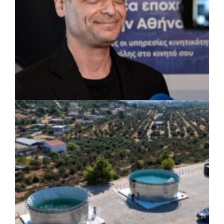
ΡΕΠΟΡΤΑΖ
|
07/08/2026 · 17:27
Ο Δούκας για έργα, καθαριότητα και τη
μάχη των επόμενων εκλογών: «Η καλύτερη
μου να κατέβει ο Μπακογιάννης»