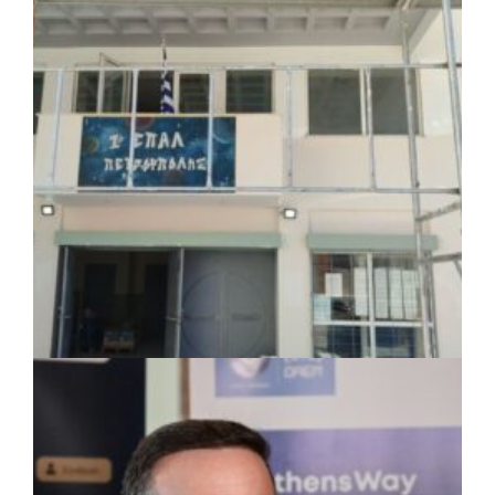
Το Δημοτικό Κατάστημα Κουβαρά φέρει
πλέον το όνομα «Γεώργιος Πρίφτης»
ΤΟΠΙΚΗ ΑΥΤΟΔΙΟΙΚΗΣΗ
|
07/08/2026 · 17:45
Δήμος Πετρούπολης: Εργασίες
συντήρησης σε σχολεία και αθλητικές
εγκαταστάσεις