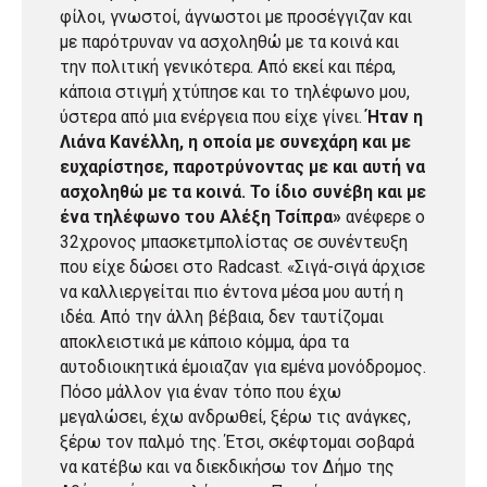
φίλοι, γνωστοί, άγνωστοι με προσέγγιζαν και
με παρότρυναν να ασχοληθώ με τα κοινά και
την πολιτική γενικότερα. Από εκεί και πέρα,
κάποια στιγμή χτύπησε και το τηλέφωνο μου,
ύστερα από μια ενέργεια που είχε γίνει.
Ήταν η
Λιάνα Κανέλλη, η οποία με συνεχάρη και με
ευχαρίστησε, παροτρύνοντας με και αυτή να
ασχοληθώ με τα κοινά. Το ίδιο συνέβη και με
ένα τηλέφωνο του Αλέξη Τσίπρα»
ανέφερε ο
32χρονος μπασκετμπολίστας σε συνέντευξη
που είχε δώσει στο Radcast. «Σιγά-σιγά άρχισε
να καλλιεργείται πιο έντονα μέσα μου αυτή η
ιδέα. Από την άλλη βέβαια, δεν ταυτίζομαι
αποκλειστικά με κάποιο κόμμα, άρα τα
αυτοδιοικητικά έμοιαζαν για εμένα μονόδρομος.
Πόσο μάλλον για έναν τόπο που έχω
μεγαλώσει, έχω ανδρωθεί, ξέρω τις ανάγκες,
ξέρω τον παλμό της. Έτσι, σκέφτομαι σοβαρά
να κατέβω και να διεκδικήσω τον Δήμο της