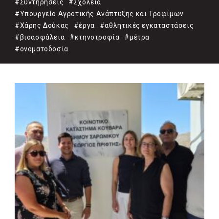
#Συντηρήσεις
#Σχολεία
#Υπουργείο Αγροτικής Ανάπτυξης και Τροφίμων
#Χάρης Δούκας
#έργα
#αθλητικές εγκαταστάσεις
#βιοασφάλεια
#κτηνοτροφία
#μέτρα
#ονοματοδοσία