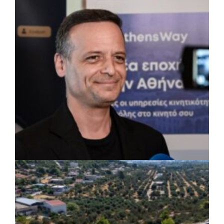
συντήρησης σε σχολεία και αθλητικές
εγκαταστάσεις
ΡΕΠΟΡΤΑΖ
|
07/08/2026 · 17:27
Ο Δούκας για έργα, καθαριότητα και τη
μάχη των επόμενων εκλογών: «Η καλύτερη
μου να κατέβει ο Μπακογιάννης»