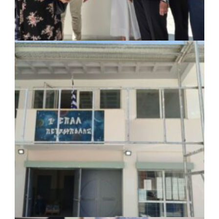
ΚΟΙΝΩΝΙΑ
|
07/08/2026 · 18:01
Το Δημοτικό Κατάστημα Κουβαρά φέρει
πλέον το όνομα «Γεώργιος Πρίφτης»