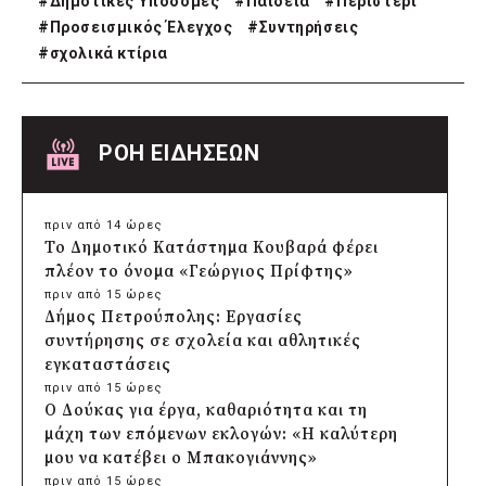
#
Δημοτικές Υποδομές
#
Παιδεία
#
Περιστέρι
#
Προσεισμικός Έλεγχος
#
Συντηρήσεις
#
σχολικά κτίρια
ΡΟΗ ΕΙΔΗΣΕΩΝ
πριν από 14 ώρες
Το Δημοτικό Κατάστημα Κουβαρά φέρει
πλέον το όνομα «Γεώργιος Πρίφτης»
πριν από 15 ώρες
Δήμος Πετρούπολης: Εργασίες
συντήρησης σε σχολεία και αθλητικές
εγκαταστάσεις
πριν από 15 ώρες
Ο Δούκας για έργα, καθαριότητα και τη
μάχη των επόμενων εκλογών: «Η καλύτερη
μου να κατέβει ο Μπακογιάννης»
πριν από 15 ώρες