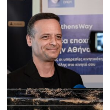
ΤΟΠΙΚΗ ΑΥΤΟΔΙΟΙΚΗΣΗ
|
07/08/2026 · 17:45
Δήμος Πετρούπολης: Εργασίες
συντήρησης σε σχολεία και αθλητικές
εγκαταστάσεις
ΡΕΠΟΡΤΑΖ
|
07/08/2026 · 17:27
Ο Δούκας για έργα, καθαριότητα και τη
μάχη των επόμενων εκλογών: «Η καλύτερη