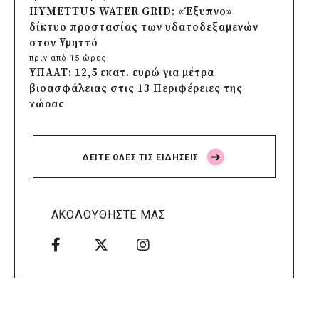
HYMETTUS WATER GRID: «Έξυπνο»
δίκτυο προστασίας των υδατοδεξαμενών
στον Υμηττό
πριν από 15 ώρες
ΥΠΑΑΤ: 12,5 εκατ. ευρώ για μέτρα
βιοασφάλειας στις 13 Περιφέρειες της
χώρας
πριν από 15 ώρες
Πρέσπεια 2026: Έξι ημέρες πολιτισμού,
μουσικής και γαστρονομίας στη Φλώρινα
ΔΕΙΤΕ ΟΛΕΣ ΤΙΣ ΕΙΔΗΣΕΙΣ
πριν από 16 ώρες
Δήμος Πέλλας: Σε προσωρινή αναστολή
λειτουργίας όλες οι παιδικές χαρές
πριν από 16 ώρες
ΑΚΟΛΟΥΘΗΣΤΕ ΜΑΣ
Στους τέσσερις φιναλίστ παγκοσμίως ο
Δήμος Ελληνικού – Αργυρούπολης για το
Seoul Smart City Prize 2026
πριν από 16 ώρες
Δήμος Μετεώρων: Επενδύει στην
πρωτοβάθμια υγεία με ίδιους πόρους
πριν από 17 ώρες