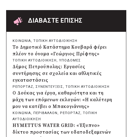
Δήμος Παπάγου-Χολαργού:
Επαναλαμβανόμενοι βανδαλισμοί στο
δίκτυο ηλεκτροφωτισμού
ΔΙΑΒΑΣΤΕ ΕΠΙΣΗΣ
πριν από 17 ώρες
Δήμος Πατρέων: Αντικατάσταση
φωτιστικών μετά τη λεηλασία στο έλος
ΚΟΙΝΩΝΙΑ
, 
ΤΟΠΙΚΗ ΑΥΤΟΔΙΟΙΚΗΣΗ
της Αγυιάς
Το Δημοτικό Κατάστημα Κουβαρά φέρει
πριν από 17 ώρες
πλέον το όνομα «Γεώργιος Πρίφτης»
Δήμος Σαρωνικού: Βανδάλισαν το
ΤΟΠΙΚΗ ΑΥΤΟΔΙΟΙΚΗΣΗ
, 
ΥΠΟΔΟΜΕΣ
εκκλησάκι της Μεταμόρφωσης του
Δήμος Πετρούπολης: Εργασίες
Σωτήρος
συντήρησης σε σχολεία και αθλητικές
πριν από 17 ώρες
εγκαταστάσεις
Περιφέρεια Αττικής: Έξι συμπεράσματα
ΡΕΠΟΡΤΑΖ
, 
ΣΥΝΕΝΤΕΥΞΕΙΣ
, 
ΤΟΠΙΚΗ ΑΥΤΟΔΙΟΙΚΗΣΗ
για την ψηφιακή μετάβαση των
Ο Δούκας για έργα, καθαριότητα και τη
επιχειρήσεων
μάχη των επόμενων εκλογών: «Η καλύτερη
πριν από 17 ώρες
μου να κατέβει ο Μπακογιάννης»
Δήμος Σαρωνικού και ΑΡΧΕΛΩΝ
ΚΟΙΝΩΝΙΑ
, 
ΠΕΡΙΒΑΛΛΟΝ
, 
ΡΕΠΟΡΤΑΖ
, 
ΤΟΠΙΚΗ
ενημερώνουν τους λουόμενους για τη
ΑΥΤΟΔΙΟΙΚΗΣΗ
συνύπαρξη με τις θαλάσσιες χελώνες
HYMETTUS WATER GRID: «Έξυπνο»
πριν από 18 ώρες
δίκτυο προστασίας των υδατοδεξαμενών