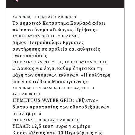
πριν από 2 μέρες
Δήμος Πατρέων: Αντικατάσταση
φωτιστικών μετά τη λεηλασία στο έλος
ΚΟΙΝΩΝΙΑ
, 
ΤΟΠΙΚΗ ΑΥΤΟΔΙΟΙΚΗΣΗ
της Αγυιάς
Το Δημοτικό Κατάστημα Κουβαρά φέρει
πριν από 2 μέρες
πλέον το όνομα «Γεώργιος Πρίφτης»
Δήμος Σαρωνικού: Βανδάλισαν το
ΤΟΠΙΚΗ ΑΥΤΟΔΙΟΙΚΗΣΗ
, 
ΥΠΟΔΟΜΕΣ
εκκλησάκι της Μεταμόρφωσης του
Δήμος Πετρούπολης: Εργασίες
Σωτήρος
συντήρησης σε σχολεία και αθλητικές
πριν από 2 μέρες
εγκαταστάσεις
Περιφέρεια Αττικής: Έξι συμπεράσματα
ΡΕΠΟΡΤΑΖ
, 
ΣΥΝΕΝΤΕΥΞΕΙΣ
, 
ΤΟΠΙΚΗ ΑΥΤΟΔΙΟΙΚΗΣΗ
για την ψηφιακή μετάβαση των
Ο Δούκας για έργα, καθαριότητα και τη
επιχειρήσεων
μάχη των επόμενων εκλογών: «Η καλύτερη
πριν από 2 μέρες
μου να κατέβει ο Μπακογιάννης»
Δήμος Σαρωνικού και ΑΡΧΕΛΩΝ
ΚΟΙΝΩΝΙΑ
, 
ΠΕΡΙΒΑΛΛΟΝ
, 
ΡΕΠΟΡΤΑΖ
, 
ΤΟΠΙΚΗ
ενημερώνουν τους λουόμενους για τη
ΑΥΤΟΔΙΟΙΚΗΣΗ
συνύπαρξη με τις θαλάσσιες χελώνες
HYMETTUS WATER GRID: «Έξυπνο»
πριν από 2 μέρες
δίκτυο προστασίας των υδατοδεξαμενών
Δήμος Κυθήρων: Απαγόρευση πρόσβασης
στον Υμηττό
στην παραλία Λυκοδήμου για λόγους
ΡΕΠΟΡΤΑΖ
, 
ΤΟΠΙΚΗ ΑΥΤΟΔΙΟΙΚΗΣΗ
ασφαλείας
ΥΠΑΑΤ: 12,5 εκατ. ευρώ για μέτρα
πριν από 2 μέρες
βιοασφάλειας στις 13 Περιφέρειες της