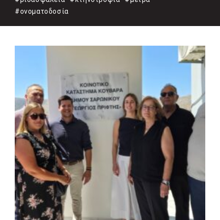
#ονοματοδοσία