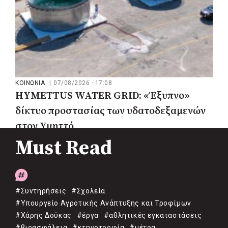
ΚΟΙΝΩΝΙΑ
|
07/08/2026 · 17:08
HYMETTUS WATER GRID: «Έξυπνο»
δίκτυο προστασίας των υδατοδεξαμενών
στον Υμηττό
Must Read
#Συντηρήσεις
#Σχολεία
#Υπουργείο Αγροτικής Ανάπτυξης και Τροφίμων
#Χάρης Δούκας
#έργα
#αθλητικές εγκαταστάσεις
#βιοασφάλεια
#κτηνοτροφία
#μέτρα