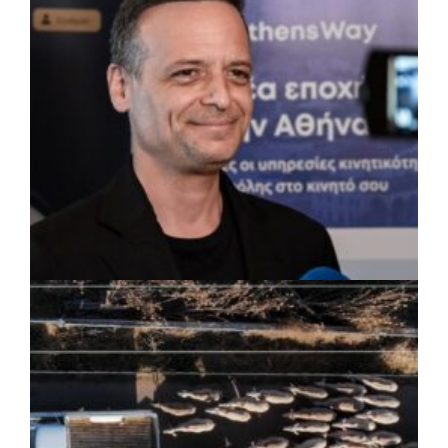
εγκαταστάσεις
ΡΕΠΟΡΤΑΖ
|
07/08/2026 · 17:27
Ο Δούκας για έργα, καθαριότητα και τη
μάχη των επόμενων εκλογών: «Η καλύτερη
μου να κατέβει ο Μπακογιάννης»