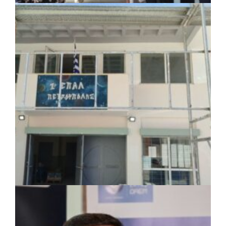
ΚΟΙΝΩΝΙΑ
|
07/08/2026 · 18:01
Το Δημοτικό Κατάστημα Κουβαρά φέρει
πλέον το όνομα «Γεώργιος Πρίφτης»
ΤΟΠΙΚΗ ΑΥΤΟΔΙΟΙΚΗΣΗ
|
07/08/2026 · 17:45
Δήμος Πετρούπολης: Εργασίες
συντήρησης σε σχολεία και αθλητικές