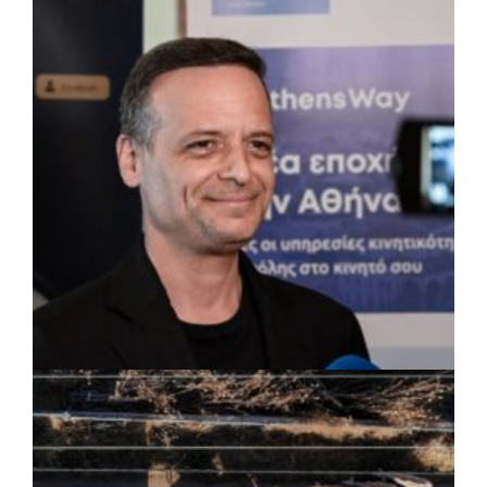
Δήμος Πετρούπολης: Εργασίες
συντήρησης σε σχολεία και αθλητικές
εγκαταστάσεις
ΡΕΠΟΡΤΑΖ
|
07/08/2026 · 17:27
Ο Δούκας για έργα, καθαριότητα και τη
μάχη των επόμενων εκλογών: «Η καλύτερη
μου να κατέβει ο Μπακογιάννης»