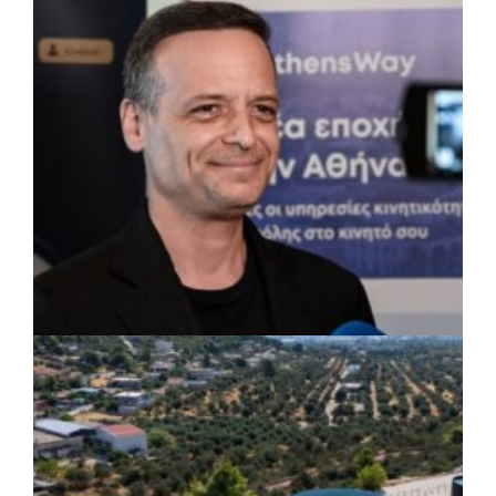
συντήρησης σε σχολεία και αθλητικές
εγκαταστάσεις
ΡΕΠΟΡΤΑΖ
|
07/08/2026 · 17:27
Ο Δούκας για έργα, καθαριότητα και τη
μάχη των επόμενων εκλογών: «Η καλύτερη
μου να κατέβει ο Μπακογιάννης»