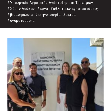
#Υπουργείο Αγροτικής Ανάπτυξης και Τροφίμων
#Χάρης Δούκας
#έργα
#αθλητικές εγκαταστάσεις
#βιοασφάλεια
#κτηνοτροφία
#μέτρα
#ονοματοδοσία