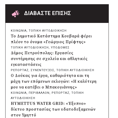
Δήμος Παπάγου-Χολαργού:
Επαναλαμβανόμενοι βανδαλισμοί στο
δίκτυο ηλεκτροφωτισμού
ΔΙΑΒΑΣΤΕ ΕΠΙΣΗΣ
πριν από μία μέρα
Δήμος Πατρέων: Αντικατάσταση
φωτιστικών μετά τη λεηλασία στο έλος
ΚΟΙΝΩΝΙΑ
, 
ΤΟΠΙΚΗ ΑΥΤΟΔΙΟΙΚΗΣΗ
της Αγυιάς
Το Δημοτικό Κατάστημα Κουβαρά φέρει
πριν από μία μέρα
πλέον το όνομα «Γεώργιος Πρίφτης»
Δήμος Σαρωνικού: Βανδάλισαν το
ΤΟΠΙΚΗ ΑΥΤΟΔΙΟΙΚΗΣΗ
, 
ΥΠΟΔΟΜΕΣ
εκκλησάκι της Μεταμόρφωσης του
Δήμος Πετρούπολης: Εργασίες
Σωτήρος
συντήρησης σε σχολεία και αθλητικές
πριν από μία μέρα
εγκαταστάσεις
Περιφέρεια Αττικής: Έξι συμπεράσματα
ΡΕΠΟΡΤΑΖ
, 
ΣΥΝΕΝΤΕΥΞΕΙΣ
, 
ΤΟΠΙΚΗ ΑΥΤΟΔΙΟΙΚΗΣΗ
για την ψηφιακή μετάβαση των
Ο Δούκας για έργα, καθαριότητα και τη
επιχειρήσεων
μάχη των επόμενων εκλογών: «Η καλύτερη
πριν από μία μέρα
μου να κατέβει ο Μπακογιάννης»
Δήμος Σαρωνικού και ΑΡΧΕΛΩΝ
ΚΟΙΝΩΝΙΑ
, 
ΠΕΡΙΒΑΛΛΟΝ
, 
ΡΕΠΟΡΤΑΖ
, 
ΤΟΠΙΚΗ
ενημερώνουν τους λουόμενους για τη
ΑΥΤΟΔΙΟΙΚΗΣΗ
συνύπαρξη με τις θαλάσσιες χελώνες
HYMETTUS WATER GRID: «Έξυπνο»
πριν από μία μέρα
δίκτυο προστασίας των υδατοδεξαμενών
Δήμος Κυθήρων: Απαγόρευση πρόσβασης
στον Υμηττό