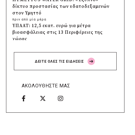
δίκτυο προστασίας των υδατοδεξαμενών
στον Υμηττό
πριν από μία μέρα
ΥΠΑΑΤ: 12,5 εκατ. ευρώ για μέτρα
βιοασφάλειας στις 13 Περιφέρειες της
χώρας
πριν από μία μέρα
Πρέσπεια 2026: Έξι ημέρες πολιτισμού,
μουσικής και γαστρονομίας στη Φλώρινα
ΔΕΙΤΕ ΟΛΕΣ ΤΙΣ ΕΙΔΗΣΕΙΣ
πριν από μία μέρα
Δήμος Πέλλας: Σε προσωρινή αναστολή
λειτουργίας όλες οι παιδικές χαρές
πριν από μία μέρα
ΑΚΟΛΟΥΘΗΣΤΕ ΜΑΣ
Στους τέσσερις φιναλίστ παγκοσμίως ο
Δήμος Ελληνικού – Αργυρούπολης για το
Seoul Smart City Prize 2026
πριν από μία μέρα
Δήμος Μετεώρων: Επενδύει στην
πρωτοβάθμια υγεία με ίδιους πόρους
πριν από μία μέρα