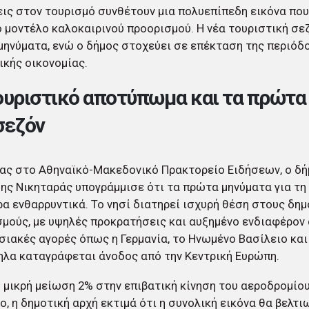
ις στον τουρισμό συνθέτουν μια πολυεπίπεδη εικόνα που
 μοντέλο καλοκαιρινού προορισμού. Η νέα τουριστική σεζ
μηνύματα, ενώ ο δήμος στοχεύει σε επέκταση της περιόδ
ικής οικονομίας.
ουριστικό αποτύπωμα και τα πρώτα
σεζόν
ας στο Αθηναϊκό-Μακεδονικό Πρακτορείο Ειδήσεων, ο δ
ς Νικηταράς υπογράμμισε ότι τα πρώτα μηνύματα για τη 
ρα ενθαρρυντικά. Το νησί διατηρεί ισχυρή θέση στους δη
μούς, με υψηλές προκρατήσεις και αυξημένο ενδιαφέρον
ιακές αγορές όπως η Γερμανία, το Ηνωμένο Βασίλειο και
λα καταγράφεται άνοδος από την Κεντρική Ευρώπη.
 μικρή μείωση 2% στην επιβατική κίνηση του αεροδρομίο
ο, η δημοτική αρχή εκτιμά ότι η συνολική εικόνα θα βελτι