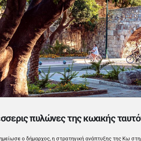
έσσερις πυλώνες της κωακής ταυτ
μείωσε ο δήμαρχος, η στρατηγική ανάπτυξης της Κω στη