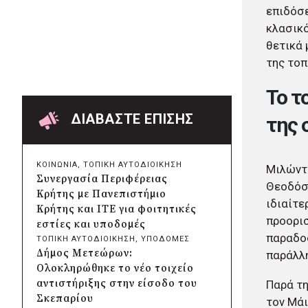
WWF: Πάνω από 180.000
επιδόσε
στρέμματα έχουν καεί σε
κλασικό
Κρήτη, Πάρο, Βοιωτία και
θετικά 
δυτική Αττική
της τοπ
πριν από μία μέρα
Δήμος Κηφισιάς: Νέα παιδική
Το τ
χαρά στη Νέα Ερυθραία με
δωρεά 100.000 ευρώ από τη
ΔΙΑΒΑΣΤΕ ΕΠΙΣΗΣ
της 
SEAJETS
πριν από μία μέρα
Αποκατάσταση των δήμων της
ΚΟΙΝΩΝΙΑ
, 
ΤΟΠΙΚΗ ΑΥΤΟΔΙΟΙΚΗΣΗ
Μιλώντ
Δυτικής Αττικής μετά την
Συνεργασία Περιφέρειας
Θεοδόση
καταστροφική πυρκαγιά:
Κρήτης με Πανεπιστήμιο
ιδιαίτε
Σχέδιο με έργα άνω των
Κρήτης και ΙΤΕ για φοιτητικές
111.000 στρεμμάτων
προορισ
εστίες και υποδομές
πριν από μία μέρα
παραδοσ
ΤΟΠΙΚΗ ΑΥΤΟΔΙΟΙΚΗΣΗ
, 
ΥΠΟΔΟΜΕΣ
Δήμος Μετεώρων:
Δήμος Μετεώρων:
παράλλη
Αναδεικνύεται το ιστορικό
Ολοκληρώθηκε το νέο τοιχείο
Γεφύρι του Ψύρρα στην
αντιστήριξης στην είσοδο του
Παρά τη
Ασπροκκλησιά
Σκεπαρίου
τον Μάι
πριν από μία μέρα