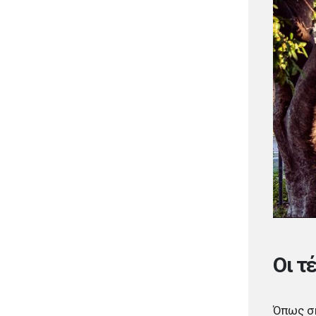
που συνελήφθη στην Ψάθα
επειδή παραβίασε μπλόκο της
ΕΛΑΣ
πριν από 2 μέρες
Σμέρος: Σφοδρή επίθεση στη
δημοτική αρχή Παλλήνης για
έργα, σχολεία και καθαριότητα
πριν από 2 μέρες
Δήμος Καλαμαριάς:
Βανδαλισμοί στη νέα
ανάπλαση της οδού Χηλής
πριν από 2 μέρες
Αρναουτάκης: Έκτακτη
ενίσχυση 150.000 ευρώ για
τους πυρόπληκτους
κτηνοτρόφους
Οι τ
Όπως ση