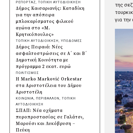
ΡΕΠΟΡΤΑΖ
, 
ΤΟΠΙΚΗ ΑΥΤΟΔΙΟΙΚΗΣΗ
της σεζ
Χαλαζοπτώσεις στη
Δήμος Καισαριανής: Καταδίκη
τουρκικ
Θεσσαλία: Παρεμβάσεις για
για την απόπειρα
αποζημιώσεις και προστασία
για την
μπλοκαρίσματος φιλικού
της αγροτικής παραγωγής
αγώνα στο «Μ.
πριν από μία μέρα
Κρητικόπουλος»
Συνάντηση Μητσοτάκη-
ΤΟΠΙΚΗ ΑΥΤΟΔΙΟΙΚΗΣΗ
, 
ΥΠΟΔΟΜΕΣ
Αγγελούδη για ΔΕΘ: «Η νέα
Δήμος Πειραιά: Νέες
έκθεση θα είναι έτοιμη το
ασφαλτοστρώσεις σε Α΄ και Β΄
2030»
Δημοτική Κοινότητα με
πριν από μία μέρα
πρόγραμμα 2 εκατ. ευρώ
Δήμος Αθηναίων: Περισσότερα
ΠΟΛΙΤΙΣΜΟΣ
από 220 νέα δέντρα και 1.200
Η Marko Marković Orkestar
θάμνοι σε 43 σχολικές αυλές
στα Αριστοτέλεια του Δήμου
πριν από μία μέρα
Αριστοτέλη
«Μηδενική ανοχή»: Πολιτική
ΚΟΙΝΩΝΙΑ
, 
ΠΕΡΙΒΑΛΛΟΝ
, 
ΤΟΠΙΚΗ
αγωγή για την πυρκαγιά που
ΑΥΤΟΔΙΟΙΚΗΣΗ
ξεκίνησε από τη Βοιωτία
ΣΠΑΠ: Νέα οχήματα
κατέθεσε η Περιφέρεια Αττικής
πυροπροστασίας σε Γαλάτσι,
πριν από 2 μέρες
Μαρούσι και Λυκόβρυση –
Περιφέρεια Κρήτης:
Πεύκη