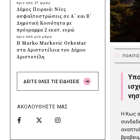
πριν από 21 ώρες
Δήμος Πειραιά: Νέες
ασφαλτοστρώσεις σε Α΄ και Β΄
Δημοτική Κοινότητα με
πρόγραμμα 2 εκατ. ευρώ
πριν από μία μέρα
Η Marko Marković Orkestar
στα Αριστοτέλεια του Δήμου
ΠΟΛΙΤΙ
Αριστοτέλη
πριν από μία μέρα
Δήμος Αγίου Βασιλείου:
Υπο
Αποκαταστάθηκαν τα δίκτυα
ΔΕΙΤΕ ΟΛΕΣ ΤΙΣ ΕΙΔΗΣΕΙΣ
ηλεκτροδότησης, ύδρευσης και
ισχ
οδοποιίας στις πυρόπληκτες
νησ
περιοχές
πριν από μία μέρα
ΑΚΟΛΟΥΘΗΣΤΕ ΜΑΣ
ΣΠΑΠ: Νέα οχήματα
Η Κως α
πυροπροστασίας σε Γαλάτσι,
συνδεδε
Μαρούσι και Λυκόβρυση –
αναπτυ
Πεύκη
βραβευμ
πριν από μία μέρα