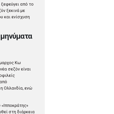
 ξεφεύγει από το
όν ξεκινά με
ου και ενίσχυση
 μηνύματα
ήμαρχος Κω
νέα σεζόν είναι
μοφιλείς
 από
 η Ολλανδία, ενώ
υ «Ιπποκράτης»
ωθεί στη διάρκεια