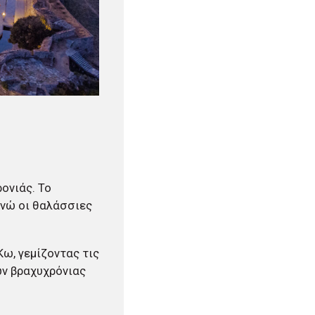
ονιάς. Το
ενώ οι θαλάσσιες
Κω, γεμίζοντας τις
ων βραχυχρόνιας
.