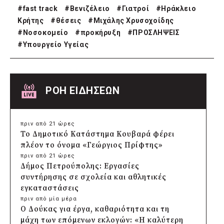
#
fast track
#
Βενιζέλειο
#
Γιατροί
#
Ηράκλειο
Κρήτης
#
θέσεις
#
Μιχάλης Χρυσοχοίδης
#
Νοσοκομείο
#
προκήρυξη
#
ΠΡΟΣΛΗΨΕΙΣ
#
Υπουργείο Υγείας
ΡΟΗ ΕΙΔΗΣΕΩΝ
πριν από 21 ώρες
Το Δημοτικό Κατάστημα Κουβαρά φέρει
πλέον το όνομα «Γεώργιος Πρίφτης»
πριν από 21 ώρες
Δήμος Πετρούπολης: Εργασίες
συντήρησης σε σχολεία και αθλητικές
εγκαταστάσεις
πριν από μία μέρα
Ο Δούκας για έργα, καθαριότητα και τη
μάχη των επόμενων εκλογών: «Η καλύτερη