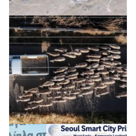
ΚΟΙΝΩΝΙΑ
|
07/08/2026 · 17:08
HYMETTUS WATER GRID: «Έξυπνο»
δίκτυο προστασίας των υδατοδεξαμενών
στον Υμηττό
ΡΕΠΟΡΤΑΖ
|
07/08/2026 · 16:59
ΥΠΑΑΤ: 12,5 εκατ. ευρώ για μέτρα