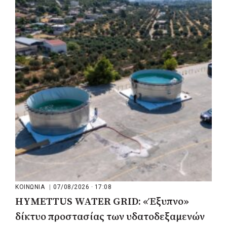
ΡΕΠΟΡΤΑΖ
|
07/08/2026 · 17:27
Ο Δούκας για έργα, καθαριότητα και τη
μάχη των επόμενων εκλογών: «Η καλύτερη
μου να κατέβει ο Μπακογιάννης»
ΚΟΙΝΩΝΙΑ
|
07/08/2026 · 17:08
HYMETTUS WATER GRID: «Έξυπνο»
δίκτυο προστασίας των υδατοδεξαμενών