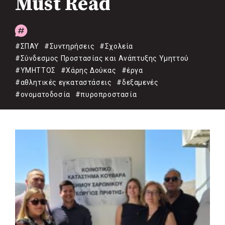
Must Read
#ΣΠΑΥ
#Συντηρήσεις
#Σχολεία
#Σύνδεσμος Προστασίας και Ανάπτυξης Υμηττού
#ΥΜΗΤΤΟΣ
#Χάρης Δούκας
#έργα
#αθλητικές εγκαταστάσεις
#δεξαμενές
#ονοματοδοσία
#πυροπροστασία