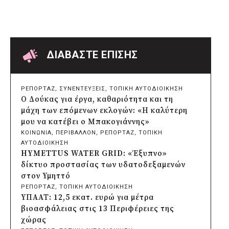
πρωτοβάθμια υγεία με ίδιους πόρους
πριν από μία μέρα
Δήμος Παπάγου-Χολαργού:
Επαναλαμβανόμενοι βανδαλισμοί στο
δίκτυο ηλεκτροφωτισμού
ΔΙΑΒΑΣΤΕ ΕΠΙΣΗΣ
πριν από μία μέρα
Δήμος Πατρέων: Αντικατάσταση
φωτιστικών μετά τη λεηλασία στο έλος
ΡΕΠΟΡΤΑΖ
, 
ΣΥΝΕΝΤΕΥΞΕΙΣ
, 
ΤΟΠΙΚΗ ΑΥΤΟΔΙΟΙΚΗΣΗ
της Αγυιάς
Ο Δούκας για έργα, καθαριότητα και τη
πριν από μία μέρα
μάχη των επόμενων εκλογών: «Η καλύτερη
Δήμος Σαρωνικού: Βανδάλισαν το
μου να κατέβει ο Μπακογιάννης»
εκκλησάκι της Μεταμόρφωσης του
ΚΟΙΝΩΝΙΑ
, 
ΠΕΡΙΒΑΛΛΟΝ
, 
ΡΕΠΟΡΤΑΖ
, 
ΤΟΠΙΚΗ
Σωτήρος
ΑΥΤΟΔΙΟΙΚΗΣΗ
πριν από μία μέρα
HYMETTUS WATER GRID: «Έξυπνο»
Περιφέρεια Αττικής: Έξι συμπεράσματα
δίκτυο προστασίας των υδατοδεξαμενών
για την ψηφιακή μετάβαση των
στον Υμηττό
επιχειρήσεων
ΡΕΠΟΡΤΑΖ
, 
ΤΟΠΙΚΗ ΑΥΤΟΔΙΟΙΚΗΣΗ
πριν από μία μέρα
ΥΠΑΑΤ: 12,5 εκατ. ευρώ για μέτρα
Δήμος Σαρωνικού και ΑΡΧΕΛΩΝ
βιοασφάλειας στις 13 Περιφέρειες της
ενημερώνουν τους λουόμενους για τη
χώρας
συνύπαρξη με τις θαλάσσιες χελώνες