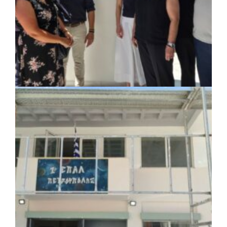
ΚΟΙΝΩΝΙΑ
|
07/08/2026 · 18:01
Το Δημοτικό Κατάστημα Κουβαρά φέρει
πλέον το όνομα «Γεώργιος Πρίφτης»