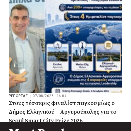
βιοασφάλειας στις 13 Περιφέρειες της
χώρας
ΡΕΠΟΡΤΑΖ
|
07/08/2026 · 16:04
Στους τέσσερις φιναλίστ παγκοσμίως ο
Δήμος Ελληνικού – Αργυρούπολης για το
Seoul Smart City Prize 2026