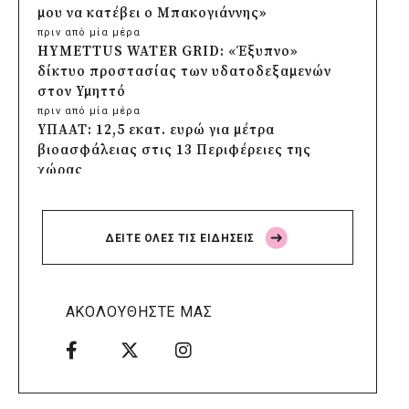
μου να κατέβει ο Μπακογιάννης»
πριν από μία μέρα
HYMETTUS WATER GRID: «Έξυπνο»
δίκτυο προστασίας των υδατοδεξαμενών
στον Υμηττό
πριν από μία μέρα
ΥΠΑΑΤ: 12,5 εκατ. ευρώ για μέτρα
βιοασφάλειας στις 13 Περιφέρειες της
χώρας
πριν από μία μέρα
Πρέσπεια 2026: Έξι ημέρες πολιτισμού,
μουσικής και γαστρονομίας στη Φλώρινα
ΔΕΙΤΕ ΟΛΕΣ ΤΙΣ ΕΙΔΗΣΕΙΣ
πριν από μία μέρα
Δήμος Πέλλας: Σε προσωρινή αναστολή
λειτουργίας όλες οι παιδικές χαρές
πριν από μία μέρα
ΑΚΟΛΟΥΘΗΣΤΕ ΜΑΣ
Στους τέσσερις φιναλίστ παγκοσμίως ο
Δήμος Ελληνικού – Αργυρούπολης για το
Seoul Smart City Prize 2026
πριν από μία μέρα
Δήμος Μετεώρων: Επενδύει στην