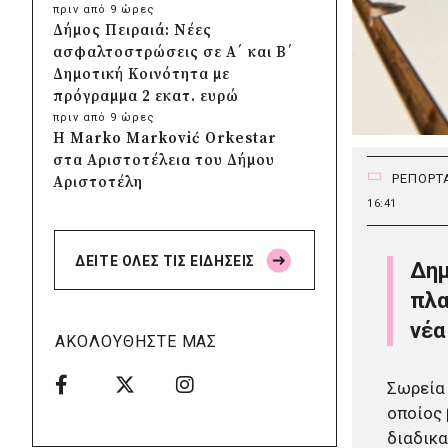
πριν από 9 ώρες
Δήμος Πειραιά: Νέες
ασφαλτοστρώσεις σε Α΄ και Β΄
Δημοτική Κοινότητα με
πρόγραμμα 2 εκατ. ευρώ
πριν από 9 ώρες
Η Marko Marković Orkestar
στα Αριστοτέλεια του Δήμου
ΡΕΠΟΡΤ
Αριστοτέλη
πριν από 9 ώρες
16:41
Δήμος Αγίου Βασιλείου:
Αποκαταστάθηκαν τα δίκτυα
ΔΕΙΤΕ ΟΛΕΣ ΤΙΣ ΕΙΔΗΣΕΙΣ
Δημ
ηλεκτροδότησης, ύδρευσης και
οδοποιίας στις πυρόπληκτες
πλα
περιοχές
νέα
πριν από 10 ώρες
ΑΚΟΛΟΥΘΗΣΤΕ ΜΑΣ
ΣΠΑΠ: Νέα οχήματα
πυροπροστασίας σε Γαλάτσι,
Σωρεία 
Μαρούσι και Λυκόβρυση –
οποίος 
Πεύκη
διαδικα
πριν από 10 ώρες