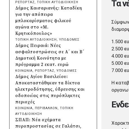
Τα ν
ΡΕΠΟΡΤΑΖ
, 
ΤΟΠΙΚΗ ΑΥΤΟΔΙΟΙΚΗΣΗ
Χαλαζοπτώσεις στη
Δήμος Καισαριανής: Καταδίκη
Θεσσαλία: Παρεμβάσεις για
για την απόπειρα
αποζημιώσεις και προστασία
μπλοκαρίσματος φιλικού
Σύμφωνα
της αγροτικής παραγωγής
αγώνα στο «Μ.
διαμορ
πριν από 11 ώρες
Κρητικόπουλος»
Συνάντηση Μητσοτάκη-
ΤΟΠΙΚΗ ΑΥΤΟΔΙΟΙΚΗΣΗ
, 
ΥΠΟΔΟΜΕΣ
1.500 ε
Αγγελούδη για ΔΕΘ: «Η νέα
Δήμος Πειραιά: Νέες
2.500 ε
έκθεση θα είναι έτοιμη το
ασφαλτοστρώσεις σε Α΄ και Β΄
4.000 ε
2030»
Δημοτική Κοινότητα με
πριν από 11 ώρες
5.000 ε
πρόγραμμα 2 εκατ. ευρώ
Δήμος Αθηναίων: Περισσότερα
7.000 ε
ΚΟΙΝΩΝΙΑ
, 
ΡΕΠΟΡΤΑΖ
, 
ΥΠΟΔΟΜΕΣ
από 220 νέα δέντρα και 1.200
Δήμος Αγίου Βασιλείου:
θάμνοι σε 43 σχολικές αυλές
Η καταβ
Αποκαταστάθηκαν τα δίκτυα
πριν από 12 ώρες
ηλεκτροδότησης, ύδρευσης και
οργανωτ
«Μηδενική ανοχή»: Πολιτική
οδοποιίας στις πυρόπληκτες
αγωγή για την πυρκαγιά που
Ενδε
περιοχές
ξεκίνησε από τη Βοιωτία
ΚΟΙΝΩΝΙΑ
, 
ΠΕΡΙΒΑΛΛΟΝ
, 
ΤΟΠΙΚΗ
κατέθεσε η Περιφέρεια Αττικής
ΑΥΤΟΔΙΟΙΚΗΣΗ
πριν από μία μέρα
ΣΠΑΠ: Νέα οχήματα
Χαρακτη
Περιφέρεια Κρήτης:
πυροπροστασίας σε Γαλάτσι,