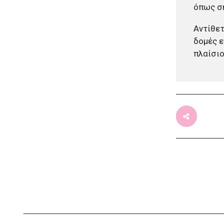
όπως σ
που συνελήφθη στην Ψάθα
επειδή παραβίασε μπλόκο της
Αντίθετ
ΕΛΑΣ
δομές ε
πριν από μία μέρα
Σμέρος: Σφοδρή επίθεση στη
πλαίσιο
δημοτική αρχή Παλλήνης για
έργα, σχολεία και καθαριότητα
πριν από μία μέρα
Δήμος Καλαμαριάς:
Βανδαλισμοί στη νέα
ανάπλαση της οδού Χηλής
πριν από μία μέρα
Αρναουτάκης: Έκτακτη
ενίσχυση 150.000 ευρώ για
τους πυρόπληκτους
κτηνοτρόφους