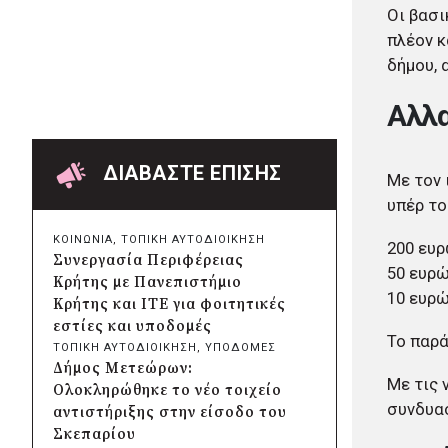
WWF: Πάνω από 180.000
Οι βασι
στρέμματα έχουν καεί σε
πλέον κ
Κρήτη, Πάρο, Βοιωτία και
δήμου, 
δυτική Αττική
πριν από 10 ώρες
Αλλα
Δήμος Κηφισιάς: Νέα παιδική
χαρά στη Νέα Ερυθραία με
δωρεά 100.000 ευρώ από τη
ΔΙΑΒΑΣΤΕ ΕΠΙΣΗΣ
Με τον 
SEAJETS
υπέρ το
πριν από 10 ώρες
Αποκατάσταση των δήμων της
ΚΟΙΝΩΝΙΑ
, 
ΤΟΠΙΚΗ ΑΥΤΟΔΙΟΙΚΗΣΗ
200 ευ
Δυτικής Αττικής μετά την
Συνεργασία Περιφέρειας
50 ευρώ
καταστροφική πυρκαγιά:
Κρήτης με Πανεπιστήμιο
Σχέδιο με έργα άνω των
10 ευρώ
Κρήτης και ΙΤΕ για φοιτητικές
111.000 στρεμμάτων
εστίες και υποδομές
Το παρά
πριν από 11 ώρες
ΤΟΠΙΚΗ ΑΥΤΟΔΙΟΙΚΗΣΗ
, 
ΥΠΟΔΟΜΕΣ
Δήμος Μετεώρων:
Δήμος Μετεώρων:
Αναδεικνύεται το ιστορικό
Με τις 
Ολοκληρώθηκε το νέο τοιχείο
Γεφύρι του Ψύρρα στην
συνδυασ
αντιστήριξης στην είσοδο του
Ασπροκκλησιά
Σκεπαρίου
πριν από 11 ώρες