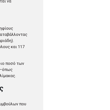
ται να
ψηφίους
 καταβάλλοντας
ριάδη).
λους και 117
διο ποσό των
υ –όπως
λίμακας.
ς
συμβούλων που