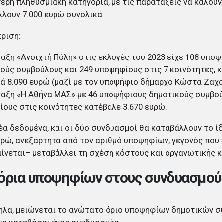
ερη πληθυσμιακή κατηγορία, με τις παρατάξεις να καλούν
λουν 7.000 ευρώ συνολικά.
κριση:
αξη «Ανοιχτή Πόλη» στις εκλογές του 2023 είχε 108 υπο
ούς συμβούλους και 249 υποψηφίους στις 7 κοινότητες,
ά 8.090 ευρώ (μαζί με τον υποψήφιο δήμαρχο Κώστα Ζαχα
αξη «Η Αθήνα ΜΑΣ» με 46 υποψήφιους δημοτικούς συμβού
ους στις κοινότητες κατέβαλε 3.670 ευρώ.
έα δεδομένα, και οι δύο συνδυασμοί θα καταβάλλουν το ί
υρώ, ανεξάρτητα από τον αριθμό υποψηφίων, γεγονός πο
ίνεται– μεταβάλλει τη σχέση κόστους και οργανωτικής κ
όρια υποψηφίων στους συνδυασμού
ηλα, μειώνεται το ανώτατο όριο υποψηφίων δημοτικών 