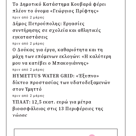
Το Δημοτικό Κατάστημα Κουβαρά φέρει
πλέον το όνομα «Γεώργιος Πρίφτης»
πριν από 2 μέρες
Δήμος Πετρούπολης: Εργασίες
συντήρησης σε σχολεία και αθλητικές
εγκαταστάσεις
πριν από 2 μέρες
Ο Δούκας για έργα, καθαριότητα και τη
μάχη των επόμενων εκλογών: «Η καλύτερη
μου να κατέβει ο Μπακογιάννης»
πριν από 2 μέρες
HYMETTUS WATER GRID: «Έξυπνο»
δίκτυο προστασίας των υδατοδεξαμενών
στον Υμηττό
πριν από 2 μέρες
ΥΠΑΑΤ: 12,5 εκατ. ευρώ για μέτρα
βιοασφάλειας στις 13 Περιφέρειες της
χώρας
πριν από 2 μέρες
Πρέσπεια 2026: Έξι ημέρες πολιτισμού,
μουσικής και γαστρονομίας στη Φλώρινα