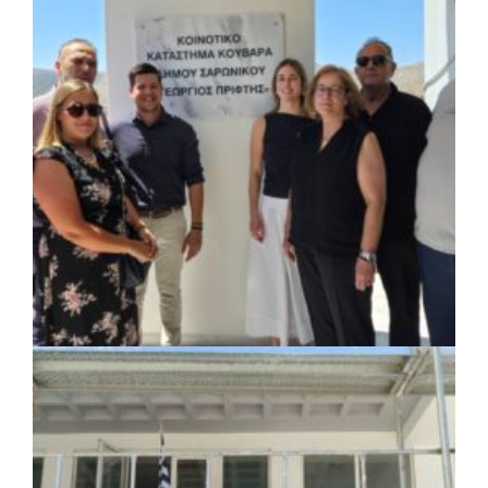
ΚΟΙΝΩΝΙΑ
|
07/08/2026 · 18:01
Το Δημοτικό Κατάστημα Κουβαρά φέρει
πλέον το όνομα «Γεώργιος Πρίφτης»