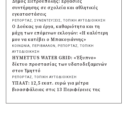
Δήμος Πετρούπολης: Εργασίες
Σωτήρος
συντήρησης σε σχολεία και αθλητικές
πριν από 2 μέρες
εγκαταστάσεις
Περιφέρεια Αττικής: Έξι συμπεράσματα
ΡΕΠΟΡΤΑΖ
, 
ΣΥΝΕΝΤΕΥΞΕΙΣ
, 
ΤΟΠΙΚΗ ΑΥΤΟΔΙΟΙΚΗΣΗ
για την ψηφιακή μετάβαση των
Ο Δούκας για έργα, καθαριότητα και τη
επιχειρήσεων
μάχη των επόμενων εκλογών: «Η καλύτερη
πριν από 2 μέρες
μου να κατέβει ο Μπακογιάννης»
Δήμος Σαρωνικού και ΑΡΧΕΛΩΝ
ΚΟΙΝΩΝΙΑ
, 
ΠΕΡΙΒΑΛΛΟΝ
, 
ΡΕΠΟΡΤΑΖ
, 
ΤΟΠΙΚΗ
ενημερώνουν τους λουόμενους για τη
ΑΥΤΟΔΙΟΙΚΗΣΗ
συνύπαρξη με τις θαλάσσιες χελώνες
HYMETTUS WATER GRID: «Έξυπνο»
πριν από 2 μέρες
δίκτυο προστασίας των υδατοδεξαμενών
Δήμος Κυθήρων: Απαγόρευση πρόσβασης
στον Υμηττό
στην παραλία Λυκοδήμου για λόγους
ΡΕΠΟΡΤΑΖ
, 
ΤΟΠΙΚΗ ΑΥΤΟΔΙΟΙΚΗΣΗ
ασφαλείας
ΥΠΑΑΤ: 12,5 εκατ. ευρώ για μέτρα
πριν από 2 μέρες
βιοασφάλειας στις 13 Περιφέρειες της
Προφυλακίστηκε ο δήμαρχος Στυλίδας για
χώρας
τη φωτιά στη Βοιωτία – Σε αναστολή το
ΚΟΙΝΩΝΙΑ
, 
ΤΟΠΙΚΗ ΑΥΤΟΔΙΟΙΚΗΣΗ
, 
ΥΠΟΔΟΜΕΣ
αιολικό πάρκο
Δήμος Πέλλας: Σε προσωρινή αναστολή
πριν από 3 μέρες
λειτουργίας όλες οι παιδικές χαρές
Δήμος Ηλιούπολης: Εργασίες αναβάθμισης
ΡΕΠΟΡΤΑΖ
, 
ΤΟΠΙΚΗ ΑΥΤΟΔΙΟΙΚΗΣΗ
στα αθλητικά κέντρα ενόψει της νέας
Στους τέσσερις φιναλίστ παγκοσμίως ο