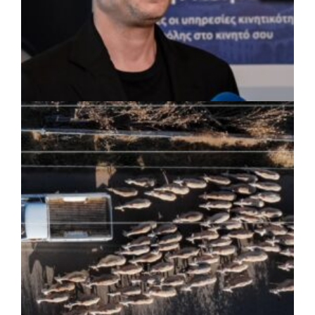
ΡΕΠΟΡΤΑΖ
|
07/08/2026 · 17:27
Ο Δούκας για έργα, καθαριότητα και τη
μάχη των επόμενων εκλογών: «Η καλύτερη
μου να κατέβει ο Μπακογιάννης»