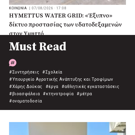
ΚΟΙΝΩΝΙΑ
|
07/08/2026 · 17:08
HYMETTUS WATER GRID: «Έξυπνο»
δίκτυο προστασίας των υδατοδεξαμενών
στον Υμηττό
Must Read
#Συντηρήσεις
#Σχολεία
#Υπουργείο Αγροτικής Ανάπτυξης και Τροφίμων
#Χάρης Δούκας
#έργα
#αθλητικές εγκαταστάσεις
#βιοασφάλεια
#κτηνοτροφία
#μέτρα
#ονοματοδοσία