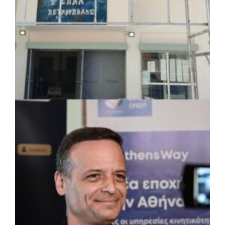
πριν από 4 μέρες
Περιφέρεια Θεσσαλίας: Νέος
ιατροτεχνολογικός εξοπλισμός και
αναβάθμιση του ΚΕΦΙΑΠ Καρδίτσας
πριν από 4 μέρες
Δήμος Αθηναίων: 651 δημότες συμμετείχαν
στις δράσεις διατροφικής υποστήριξης
ΤΟΠΙΚΗ ΑΥΤΟΔΙΟΙΚΗΣΗ
|
07/08/2026 · 17:45
Δήμος Πετρούπολης: Εργασίες
συντήρησης σε σχολεία και αθλητικές
εγκαταστάσεις