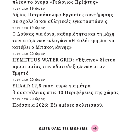
πλέον το όνομα «Γεώργιος Πρίφτης»
πριν από 19 ώρες
Δήμος Πετρούπολης: Εργασίες συντήρησης
σε σχολεία και αθλητικές εγκαταστάσεις
πριν από 19 ώρες
Ο Δούκας για έργα, καθαριότητα και τη μάχη
των επόμενων εκλογών: «Η καλύτερη μου να
κατέβει ο Μπακογιάννης»
πριν από 20 ώρες
HYMETTUS WATER GRID: «Έξυπνο» δίκτυο
προστασίας των υδατοδεξαμενών στον
Υμηττό
πριν από 20 ώρες
ΥΠΑΑΤ: 12,5 εκατ. ευρώ για μέτρα
βιοασφάλειας στις 13 Περιφέρειες της χώρας
πριν από 20 ώρες
Πρέσπεια 2026: Έξι ημέρες πολιτισμού,
μουσικής και γαστρονομίας στη Φλώρινα
πριν από 21 ώρες
Δήμος Πέλλας: Σε προσωρινή αναστολή
ΔΕΙΤΕ ΟΛΕΣ ΤΙΣ ΕΙΔΗΣΕΙΣ
λειτουργίας όλες οι παιδικές χαρές