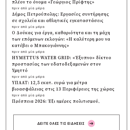
πλέον το όνομα «Γεώργιος Πρίφτης»
πριν από μία μέρα
Δήμος Πετρούπολης: Εργασίες συντήρησης
σε σχολεία και αθλητικές εγκαταστάσεις
πριν από μία μέρα
Ο Δούκας για έργα, καθαριότητα και τη μάχη
των επόμενων εκλογών: «Η καλύτερη μου να
κατέβει ο Μπακογιάννης»
πριν από μία μέρα
HYMETTUS WATER GRID: «Έξυπνο» δίκτυο
προστασίας των υδατοδεξαμενών στον
Υμηττό
πριν από μία μέρα
ΥΠΑΑΤ: 12,5 εκατ. ευρώ για μέτρα
βιοασφάλειας στις 13 Περιφέρειες της χώρας
πριν από μία μέρα
Πρέσπεια 2026: Έξι ημέρες πολιτισμού,
μουσικής και γαστρονομίας στη Φλώρινα
πριν από μία μέρα
Δήμος Πέλλας: Σε προσωρινή αναστολή
ΔΕΙΤΕ ΟΛΕΣ ΤΙΣ ΕΙΔΗΣΕΙΣ
λειτουργίας όλες οι παιδικές χαρές