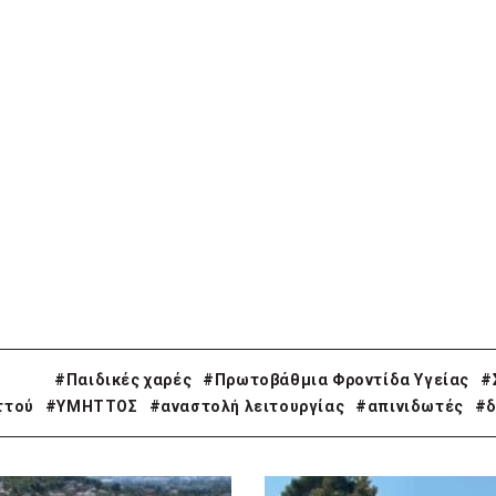
#Παιδικές χαρές
#Πρωτοβάθμια Φροντίδα Υγείας
#
ττού
#ΥΜΗΤΤΟΣ
#αναστολή λειτουργίας
#απινιδωτές
#δ