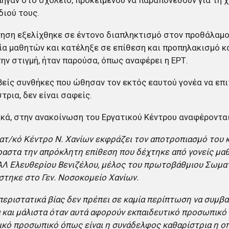
πήγαν στο σχολείο, προκειμένου να παραπονεθούν για τη 
διού τους.
ηση εξελίχθηκε σε έντονο διαπληκτισμό στον προθάλαμο
α μαθητών και κατέληξε σε επίθεση και προπηλακισμό κ
την στιγμή, ήταν παρούσα, όπως αναφέρει η ΕΡΤ.
βείς συνθήκες που ώθησαν τον εκτός εαυτού γονέα να επι
τρια, δεν είναι σαφείς.
κά, στην ανακοίνωση του Εργατικού Κέντρου αναφέρονται
ατ/κό Κέντρο Ν. Χανίων εκφράζει τον αποτροπιασμό του κ
αστα την απρόκλητη επίθεση που δέχτηκε από γονείς μαθ
Λ Ελευθερίου Βενιζέλου, μέλος του πρωτοβάθμιου Σωματε
στηκε στο Γεν. Νοσοκομείο Χανίων.
περιστατικά βίας δεν πρέπει σε καμία περίπτωση να συμβα
 και μάλιστα όταν αυτά αφορούν εκπαιδευτικό προσωπικό κ
κό προσωπικό όπως είναι η συνάδελφος καθαρίστρια η οπ