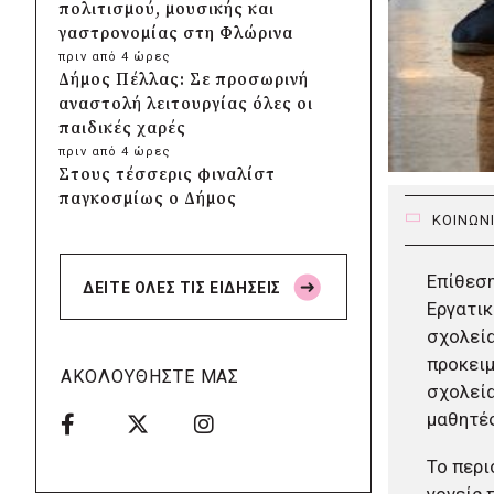
πολιτισμού, μουσικής και
γαστρονομίας στη Φλώρινα
πριν από 4 ώρες
Δήμος Πέλλας: Σε προσωρινή
αναστολή λειτουργίας όλες οι
παιδικές χαρές
πριν από 4 ώρες
Στους τέσσερις φιναλίστ
παγκοσμίως ο Δήμος
ΚΟΙΝΩΝ
Ελληνικού – Αργυρούπολης για
το Seoul Smart City Prize 2026
πριν από 4 ώρες
Επίθεση
ΔΕΙΤΕ ΟΛΕΣ ΤΙΣ ΕΙΔΗΣΕΙΣ
Δήμος Μετεώρων: Επενδύει
Εργατικ
στην πρωτοβάθμια υγεία με
σχολεία
ίδιους πόρους
προκειμ
πριν από 4 ώρες
ΑΚΟΛΟΥΘΗΣΤΕ ΜΑΣ
Δήμος Παπάγου-Χολαργού:
σχολεία
Επαναλαμβανόμενοι
μαθητές
βανδαλισμοί στο δίκτυο
ηλεκτροφωτισμού
Το περι
πριν από 4 ώρες