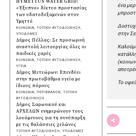
HYMETTUS WATER GRID:
ένα μερ
Λυκοδήμου για λόγους
«Έξυπνο» δίκτυο προστασίας
ασφαλείας
μπροστά
των υδατοδεξαμενών στον
πριν από 6 ώρες
Υμηττό
Προφυλακίστηκε ο δήμαρχος
Δυστυχώ
ΚΟΙΝΩΝΙΑ
, 
ΤΟΠΙΚΗ ΑΥΤΟΔΙΟΙΚΗΣΗ
, 
Στυλίδας για τη φωτιά στη
στην Σε
ΥΠΟΔΟΜΕΣ
Βοιωτία – Σε αναστολή το
Δήμος Πέλλας: Σε προσωρινή
αιολικό πάρκο
Καλούμε
αναστολή λειτουργίας όλες οι
πριν από μία μέρα
παιδικές χαρές
κατάλλη
Δήμος Ηλιούπολης: Εργασίες
ΚΟΙΝΩΝΙΑ
, 
ΤΟΠΙΚΗ ΑΥΤΟΔΙΟΙΚΗΣΗ
, 
(κοινων
αναβάθμισης στα αθλητικά
ΥΓΕΙΑ
αποτρέ
κέντρα ενόψει της νέας χρονιάς
Δήμος Μετεώρων: Επενδύει
πριν από μία μέρα
στην πρωτοβάθμια υγεία με
Το οφεί
Περιφέρεια Κεντρικής
ίδιους πόρους
Μακεδονίας: Λύση για τη
ΚΟΙΝΩΝΙΑ
, 
ΠΕΡΙΒΑΛΛΟΝ
, 
ΤΟΠΙΚΗ
μεταφορά 16.500 μαθητών
ΑΥΤΟΔΙΟΙΚΗΣΗ
πριν από μία μέρα
Δήμος Σαρωνικού και
Περιφέρεια Στερεάς Ελλάδας:
ΑΡΧΕΛΩΝ ενημερώνουν τους
Ενίσχυση του ΕΣΥ με 34 νέα
λουόμενους για τη συνύπαρξη
ασθενοφόρα από πόρους του
με τις θαλάσσιες χελώνες
ΕΣΠΑ
ΤΟΠΙΚΗ ΑΥΤΟΔΙΟΙΚΗΣΗ
, 
ΥΠΟΔΟΜΕΣ