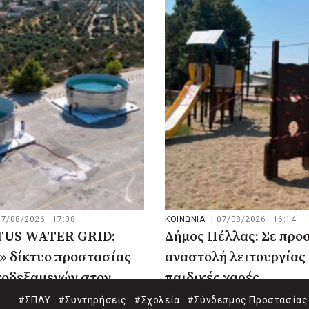
07/08/2026 · 17:08
ΚΟΙΝΩΝΙΑ
|
07/08/2026 · 16:14
US WATER GRID:
Δήμος Πέλλας: Σε προ
» δίκτυο προστασίας
αναστολή λειτουργίας 
τοδεξαμενών στον
παιδικές χαρές
#ΣΠΑΥ
#Συντηρήσεις
#Σχολεία
#Σύνδεσμος Προστασίας 