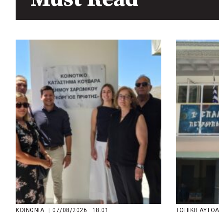
πριν από 2 μέρες
Περιφέρεια Θεσσαλίας: Νέος
ιατροτεχνολογικός εξοπλισμός
και αναβάθμιση του ΚΕΦΙΑΠ
Καρδίτσας
πριν από 2 μέρες
Δήμος Αθηναίων: 651 δημότες
συμμετείχαν στις δράσεις
διατροφικής υποστήριξης
ΚΟΙΝΩΝΙΑ
|
07/08/2026 · 18:01
ΤΟΠΙΚΗ ΑΥΤΟ