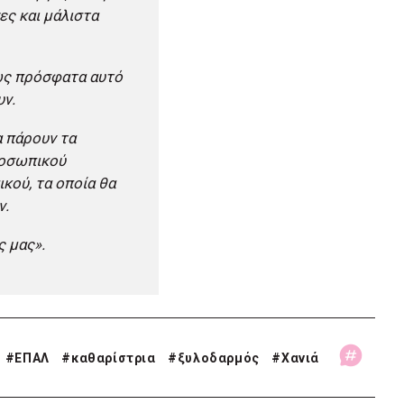
ες και μάλιστα
πως πρόσφατα αυτό
υν.
 πάρουν τα
ροσωπικού
κού, τα οποία θα
ν.
ς μας».
#
ΕΠΑΛ
#
καθαρίστρια
#
ξυλοδαρμός
#
Χανιά