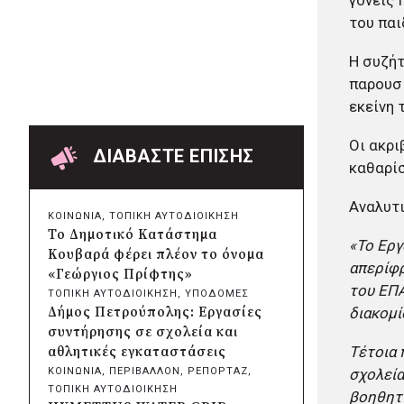
γονείς 
Δήμος Πατρέων:
του παι
Αντικατάσταση φωτιστικών
μετά τη λεηλασία στο έλος της
Η συζήτ
Αγυιάς
παρουσί
πριν από 4 ώρες
εκείνη 
Δήμος Σαρωνικού: Βανδάλισαν
το εκκλησάκι της
Οι ακρι
Μεταμόρφωσης του Σωτήρος
ΔΙΑΒΑΣΤΕ ΕΠΙΣΗΣ
καθαρίσ
πριν από 5 ώρες
Περιφέρεια Αττικής: Έξι
συμπεράσματα για την
Αναλυτι
ΚΟΙΝΩΝΙΑ
, 
ΤΟΠΙΚΗ ΑΥΤΟΔΙΟΙΚΗΣΗ
ψηφιακή μετάβαση των
Το Δημοτικό Κατάστημα
«Το Eργ
επιχειρήσεων
Κουβαρά φέρει πλέον το όνομα
πριν από 5 ώρες
απερίφρ
«Γεώργιος Πρίφτης»
Δήμος Σαρωνικού και
του ΕΠΑ
ΤΟΠΙΚΗ ΑΥΤΟΔΙΟΙΚΗΣΗ
, 
ΥΠΟΔΟΜΕΣ
ΑΡΧΕΛΩΝ ενημερώνουν τους
Δήμος Πετρούπολης: Εργασίες
διακομί
λουόμενους για τη συνύπαρξη
συντήρησης σε σχολεία και
με τις θαλάσσιες χελώνες
Τέτοια 
αθλητικές εγκαταστάσεις
πριν από 5 ώρες
ΚΟΙΝΩΝΙΑ
, 
ΠΕΡΙΒΑΛΛΟΝ
, 
ΡΕΠΟΡΤΑΖ
, 
σχολεία
Δήμος Κυθήρων: Απαγόρευση
ΤΟΠΙΚΗ ΑΥΤΟΔΙΟΙΚΗΣΗ
βοηθητι
πρόσβασης στην παραλία