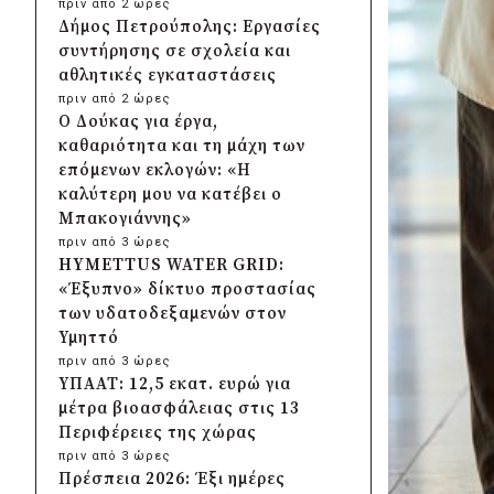
πριν από 2 ώρες
Δήμος Πετρούπολης: Εργασίες
συντήρησης σε σχολεία και
αθλητικές εγκαταστάσεις
πριν από 2 ώρες
Ο Δούκας για έργα,
καθαριότητα και τη μάχη των
επόμενων εκλογών: «Η
καλύτερη μου να κατέβει ο
Μπακογιάννης»
πριν από 3 ώρες
HYMETTUS WATER GRID:
«Έξυπνο» δίκτυο προστασίας
των υδατοδεξαμενών στον
Υμηττό
πριν από 3 ώρες
ΥΠΑΑΤ: 12,5 εκατ. ευρώ για
μέτρα βιοασφάλειας στις 13
Περιφέρειες της χώρας
πριν από 3 ώρες
Πρέσπεια 2026: Έξι ημέρες