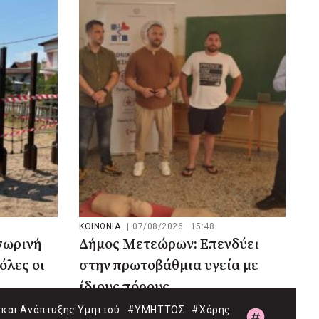
ΚΟΙΝΩΝΙΑ
|
07/08/2026 · 15:48
σωρινή
Δήμος Μετεώρων: Επενδύει
όλες οι
στην πρωτοβάθμια υγεία με
ίδιους πόρους
και Ανάπτυξης Υμηττού
#ΥΜΗΤΤΟΣ
#Χάρης