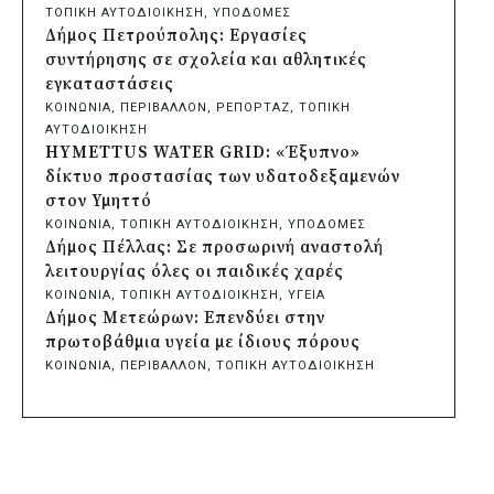
Δήμος Σαρωνικού: Βανδάλισαν το
ΤΟΠΙΚΗ ΑΥΤΟΔΙΟΙΚΗΣΗ
, 
ΥΠΟΔΟΜΕΣ
εκκλησάκι της Μεταμόρφωσης του
Δήμος Πετρούπολης: Εργασίες
Σωτήρος
συντήρησης σε σχολεία και αθλητικές
πριν από 13 ώρες
εγκαταστάσεις
Περιφέρεια Αττικής: Έξι συμπεράσματα
ΚΟΙΝΩΝΙΑ
, 
ΠΕΡΙΒΑΛΛΟΝ
, 
ΡΕΠΟΡΤΑΖ
, 
ΤΟΠΙΚΗ
για την ψηφιακή μετάβαση των
ΑΥΤΟΔΙΟΙΚΗΣΗ
επιχειρήσεων
HYMETTUS WATER GRID: «Έξυπνο»
πριν από 13 ώρες
δίκτυο προστασίας των υδατοδεξαμενών
Δήμος Σαρωνικού και ΑΡΧΕΛΩΝ
στον Υμηττό
ενημερώνουν τους λουόμενους για τη
ΚΟΙΝΩΝΙΑ
, 
ΤΟΠΙΚΗ ΑΥΤΟΔΙΟΙΚΗΣΗ
, 
ΥΠΟΔΟΜΕΣ
συνύπαρξη με τις θαλάσσιες χελώνες
Δήμος Πέλλας: Σε προσωρινή αναστολή
πριν από 14 ώρες
λειτουργίας όλες οι παιδικές χαρές
Δήμος Κυθήρων: Απαγόρευση πρόσβασης
ΚΟΙΝΩΝΙΑ
, 
ΤΟΠΙΚΗ ΑΥΤΟΔΙΟΙΚΗΣΗ
, 
ΥΓΕΙΑ
στην παραλία Λυκοδήμου για λόγους
Δήμος Μετεώρων: Επενδύει στην
ασφαλείας
πρωτοβάθμια υγεία με ίδιους πόρους
πριν από 14 ώρες
ΚΟΙΝΩΝΙΑ
, 
ΠΕΡΙΒΑΛΛΟΝ
, 
ΤΟΠΙΚΗ ΑΥΤΟΔΙΟΙΚΗΣΗ
Προφυλακίστηκε ο δήμαρχος Στυλίδας για
Δήμος Σαρωνικού και ΑΡΧΕΛΩΝ
τη φωτιά στη Βοιωτία – Σε αναστολή το
ενημερώνουν τους λουόμενους για τη
αιολικό πάρκο
συνύπαρξη με τις θαλάσσιες χελώνες
πριν από μία μέρα
ΤΟΠΙΚΗ ΑΥΤΟΔΙΟΙΚΗΣΗ
, 
ΥΠΟΔΟΜΕΣ
Δήμος Ηλιούπολης: Εργασίες αναβάθμισης
Δήμος Ηλιούπολης: Εργασίες αναβάθμισης