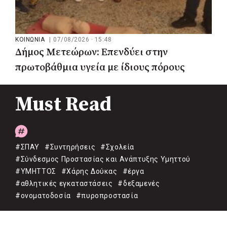
ΚΟΙΝΩΝΙΑ
|
07/08/2026 · 15:48
Δήμος Μετεώρων: Επενδύει στην
πρωτοβάθμια υγεία με ίδιους πόρους
Must Read
#ΣΠΑΥ
#Συντηρήσεις
#Σχολεία
#Σύνδεσμος Προστασίας και Ανάπτυξης Υμηττού
#ΥΜΗΤΤΟΣ
#Χάρης Δούκας
#έργα
#αθλητικές εγκαταστάσεις
#δεξαμενές
#ονοματοδοσία
#πυροπροστασία