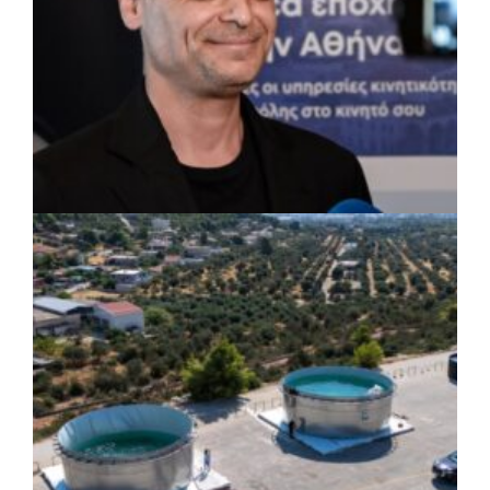
ΡΕΠΟΡΤΑΖ
|
07/08/2026 · 17:27
Ο Δούκας για έργα, καθαριότητα και τη
μάχη των επόμενων εκλογών: «Η καλύτερη
μου να κατέβει ο Μπακογιάννης»