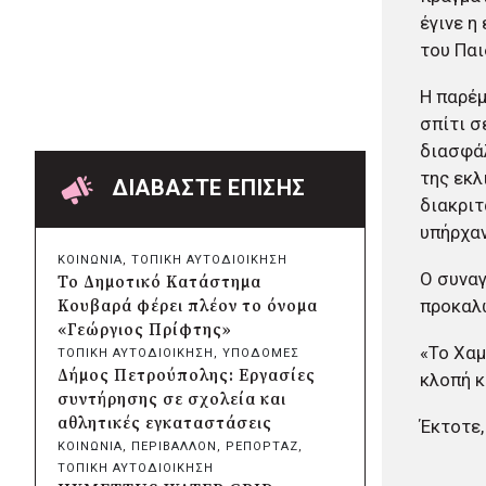
Δήμος Πατρέων:
έγινε η
Αντικατάσταση φωτιστικών
του Παι
μετά τη λεηλασία στο έλος της
Αγυιάς
Η παρέ
πριν από 13 ώρες
σπίτι σ
Δήμος Σαρωνικού: Βανδάλισαν
διασφάλ
το εκκλησάκι της
της εκλ
Μεταμόρφωσης του Σωτήρος
ΔΙΑΒΑΣΤΕ ΕΠΙΣΗΣ
πριν από 14 ώρες
διακριτ
Περιφέρεια Αττικής: Έξι
υπήρχαν
συμπεράσματα για την
ΚΟΙΝΩΝΙΑ
, 
ΤΟΠΙΚΗ ΑΥΤΟΔΙΟΙΚΗΣΗ
ψηφιακή μετάβαση των
Ο συναγ
Το Δημοτικό Κατάστημα
επιχειρήσεων
προκαλ
Κουβαρά φέρει πλέον το όνομα
πριν από 14 ώρες
«Γεώργιος Πρίφτης»
Δήμος Σαρωνικού και
«Το Χαμ
ΤΟΠΙΚΗ ΑΥΤΟΔΙΟΙΚΗΣΗ
, 
ΥΠΟΔΟΜΕΣ
ΑΡΧΕΛΩΝ ενημερώνουν τους
Δήμος Πετρούπολης: Εργασίες
κλοπή κ
λουόμενους για τη συνύπαρξη
συντήρησης σε σχολεία και
με τις θαλάσσιες χελώνες
αθλητικές εγκαταστάσεις
Έκτοτε,
πριν από 14 ώρες
ΚΟΙΝΩΝΙΑ
, 
ΠΕΡΙΒΑΛΛΟΝ
, 
ΡΕΠΟΡΤΑΖ
, 
Δήμος Κυθήρων: Απαγόρευση
ΤΟΠΙΚΗ ΑΥΤΟΔΙΟΙΚΗΣΗ
πρόσβασης στην παραλία