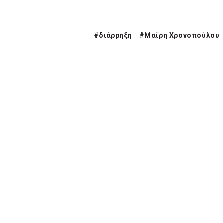
#
διάρρηξη
#
Μαίρη Χρονοπούλου