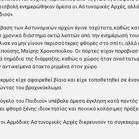
 εισβολή ενημερώθηκαν άμεσα οι Αστυνομικές Αρχές, αλλά
διού».
μβαση των Αστυνομικών αρχών έγινε ταχύτατα, καθώς κ
ε χρονικό διάστημα οκτώ λεπτών από την ενημέρωσή τους
ισε να μην γίνουν περισσότερες φθορές στο σπίτι, αλλά 
ιπούσης, Μαίρης Χρονοπούλου. Οι πόρτες είχαν παραβιασ
ά σημάδια της διάρρηξης, καθώς ο χώρος ήταν αναστατωμ
 αντικείμενα άτακτα ριγμένα στον χώρο.
ερμός είχε αφαιρεθεί βίαια και είχε τοποθετηθεί σε έναν
ώντας του βραχυκύκλωμα.
όγελο του Παιδιού» υπέβαλε άμεσα έγκληση κατά παντός
αι φθορά ξένης ιδιοκτησίας και ποινικά κολάσιμες πράξε
 οι Αρμόδιες Αστυνομικές Αρχές διερευνούν το συγκεκριμ