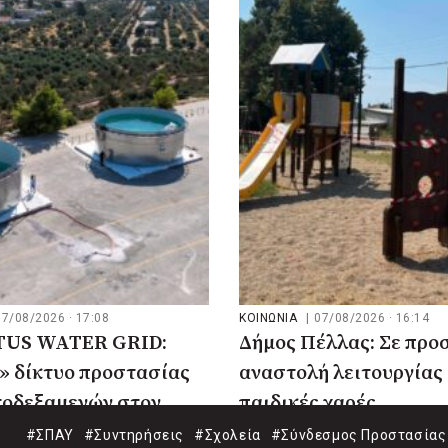
07/08/2026 · 17:08
ΚΟΙΝΩΝΙΑ
|
07/08/2026 · 16:14
US WATER GRID:
Δήμος Πέλλας: Σε προ
» δίκτυο προστασίας
αναστολή λειτουργίας 
τοδεξαμενών στον
παιδικές χαρές
#ΣΠΑΥ
#Συντηρήσεις
#Σχολεία
#Σύνδεσμος Προστασίας 