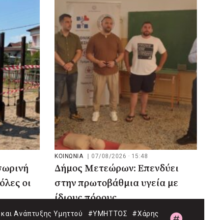
ΚΟΙΝΩΝΙΑ
|
07/08/2026 · 15:48
σωρινή
Δήμος Μετεώρων: Επενδύει
όλες οι
στην πρωτοβάθμια υγεία με
ίδιους πόρους
και Ανάπτυξης Υμηττού
#ΥΜΗΤΤΟΣ
#Χάρης