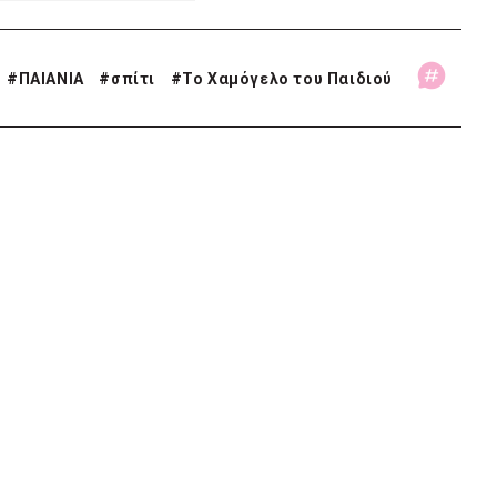
#
ΠΑΙΑΝΙΑ
#
σπίτι
#
Το Χαμόγελο του Παιδιού