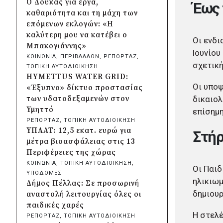
Ο Δούκας για έργα,
Έως 
Λυκοδήμου για λόγους
καθαριότητα και τη μάχη των
ασφαλείας
επόμενων εκλογών: «Η
πριν από 2 μέρες
καλύτερη μου να κατέβει ο
Οι ενδι
Προφυλακίστηκε ο δήμαρχος
Μπακογιάννης»
Στυλίδας για τη φωτιά στη
Ιουνίου
ΚΟΙΝΩΝΙΑ
, 
ΠΕΡΙΒΑΛΛΟΝ
, 
ΡΕΠΟΡΤΑΖ
, 
Βοιωτία – Σε αναστολή το
σχετική
ΤΟΠΙΚΗ ΑΥΤΟΔΙΟΙΚΗΣΗ
αιολικό πάρκο
HYMETTUS WATER GRID:
πριν από 3 μέρες
Οι υποψ
«Έξυπνο» δίκτυο προστασίας
Δήμος Ηλιούπολης: Εργασίες
δικαιολ
των υδατοδεξαμενών στον
αναβάθμισης στα αθλητικά
Υμηττό
επίσημη
κέντρα ενόψει της νέας χρονιάς
ΡΕΠΟΡΤΑΖ
, 
ΤΟΠΙΚΗ ΑΥΤΟΔΙΟΙΚΗΣΗ
πριν από 3 μέρες
ΥΠΑΑΤ: 12,5 εκατ. ευρώ για
Στήρ
Περιφέρεια Κεντρικής
μέτρα βιοασφάλειας στις 13
Μακεδονίας: Λύση για τη
Περιφέρειες της χώρας
μεταφορά 16.500 μαθητών
ΚΟΙΝΩΝΙΑ
, 
ΤΟΠΙΚΗ ΑΥΤΟΔΙΟΙΚΗΣΗ
, 
Οι Παιδ
πριν από 3 μέρες
ΥΠΟΔΟΜΕΣ
Περιφέρεια Στερεάς Ελλάδας:
ηλικιωμ
Δήμος Πέλλας: Σε προσωρινή
Ενίσχυση του ΕΣΥ με 34 νέα
δημιουρ
αναστολή λειτουργίας όλες οι
ασθενοφόρα από πόρους του
παιδικές χαρές
ΕΣΠΑ
Η στελ
ΡΕΠΟΡΤΑΖ
, 
ΤΟΠΙΚΗ ΑΥΤΟΔΙΟΙΚΗΣΗ