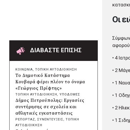
Δήμος Πατρέων:
κατασκη
Αντικατάσταση φωτιστικών
μετά τη λεηλασία στο έλος της
Οι ε
Αγυιάς
πριν από 2 μέρες
Δήμος Σαρωνικού: Βανδάλισαν
Σύμφωνα
το εκκλησάκι της
αφορούν
Μεταμόρφωσης του Σωτήρος
ΔΙΑΒΑΣΤΕ ΕΠΙΣΗΣ
πριν από 2 μέρες
• 4 Ιατ
Περιφέρεια Αττικής: Έξι
συμπεράσματα για την
• 2 Μάγ
ΚΟΙΝΩΝΙΑ
, 
ΤΟΠΙΚΗ ΑΥΤΟΔΙΟΙΚΗΣΗ
ψηφιακή μετάβαση των
Το Δημοτικό Κατάστημα
επιχειρήσεων
Κουβαρά φέρει πλέον το όνομα
• 1 Να
πριν από 2 μέρες
«Γεώργιος Πρίφτης»
Δήμος Σαρωνικού και
• 1 Οδη
ΤΟΠΙΚΗ ΑΥΤΟΔΙΟΙΚΗΣΗ
, 
ΥΠΟΔΟΜΕΣ
ΑΡΧΕΛΩΝ ενημερώνουν τους
Δήμος Πετρούπολης: Εργασίες
λουόμενους για τη συνύπαρξη
συντήρησης σε σχολεία και
• 2 Ηλε
με τις θαλάσσιες χελώνες
αθλητικές εγκαταστάσεις
πριν από 2 μέρες
• 1 Σιδ
ΡΕΠΟΡΤΑΖ
, 
ΣΥΝΕΝΤΕΥΞΕΙΣ
, 
ΤΟΠΙΚΗ
Δήμος Κυθήρων: Απαγόρευση
ΑΥΤΟΔΙΟΙΚΗΣΗ
πρόσβασης στην παραλία