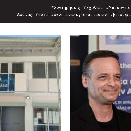
καλύτερη μου να κατέβ
#Συντηρήσεις
#Σχολεία
#Υπουργείο
Δούκας
#έργα
#αθλητικές εγκαταστάσεις
Μπακογιάννης»
#βιοασφά