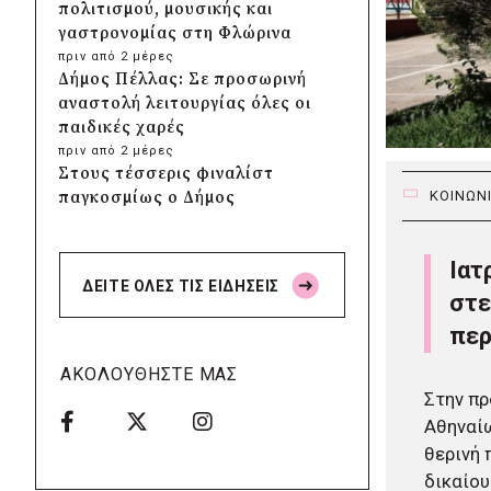
πολιτισμού, μουσικής και
γαστρονομίας στη Φλώρινα
πριν από 2 μέρες
Δήμος Πέλλας: Σε προσωρινή
αναστολή λειτουργίας όλες οι
παιδικές χαρές
πριν από 2 μέρες
Στους τέσσερις φιναλίστ
παγκοσμίως ο Δήμος
ΚΟΙΝΩΝ
Ελληνικού – Αργυρούπολης για
το Seoul Smart City Prize 2026
Ιατ
πριν από 2 μέρες
ΔΕΙΤΕ ΟΛΕΣ ΤΙΣ ΕΙΔΗΣΕΙΣ
Δήμος Μετεώρων: Επενδύει
στε
στην πρωτοβάθμια υγεία με
περ
ίδιους πόρους
πριν από 2 μέρες
ΑΚΟΛΟΥΘΗΣΤΕ ΜΑΣ
Δήμος Παπάγου-Χολαργού:
Στην π
Επαναλαμβανόμενοι
Αθηναίω
βανδαλισμοί στο δίκτυο
θερινή 
ηλεκτροφωτισμού
δικαίου
πριν από 2 μέρες