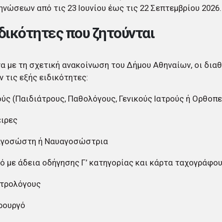
νώσεων από τις 23 Ιουνίου έως τις 22 Σεπτεμβρίου 2026.
ιδικότητες που ζητούνται
 με τη σχετική ανακοίνωση του Δήμου Αθηναίων, οι δια
 τις εξής ειδικότητες:
ρούς (Παιδιάτρους, Παθολόγους, Γενικούς Ιατρούς ή Ορθοπ
ειρες
υαγοσώστη ή Ναυαγοσώστρια
γό με άδεια οδήγησης Γ’ κατηγορίας και κάρτα ταχογράφο
κτρολόγους
ηρουργό