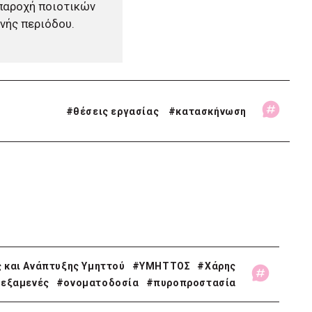
 παροχή ποιοτικών
νής περιόδου.
#
θέσεις εργασίας
#
κατασκήνωση
 και Ανάπτυξης Υμηττού
#ΥΜΗΤΤΟΣ
#Χάρης
εξαμενές
#ονοματοδοσία
#πυροπροστασία