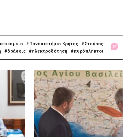
οσοκομείο
#Πανεπιστήμιο Κρήτης
#Σταύρος
ή
#δράσεις
#ηλεκτροδότηση
#πυρόπληκτοι