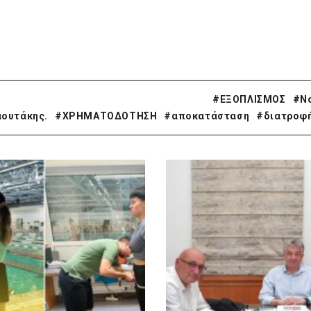
#ΕΞΟΠΛΙΣΜΟΣ
#Ν
αουτάκης.
#ΧΡΗΜΑΤΟΔΟΤΗΣΗ
#αποκατάσταση
#διατροφ