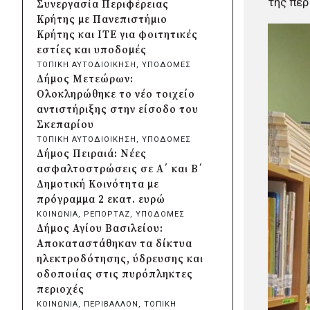
της περ
Συνεργασία Περιφέρειας
Χαλαζοπτώσεις στη
Κρήτης με Πανεπιστήμιο
Θεσσαλία: Παρεμβάσεις για
Κρήτης και ΙΤΕ για φοιτητικές
αποζημιώσεις και προστασία
εστίες και υποδομές
της αγροτικής παραγωγής
ΤΟΠΙΚΗ ΑΥΤΟΔΙΟΙΚΗΣΗ
, 
ΥΠΟΔΟΜΕΣ
πριν από 20 ώρες
Δήμος Μετεώρων:
Συνάντηση Μητσοτάκη-
Ολοκληρώθηκε το νέο τοιχείο
Αγγελούδη για ΔΕΘ: «Η νέα
αντιστήριξης στην είσοδο του
έκθεση θα είναι έτοιμη το
Σκεπαρίου
2030»
ΤΟΠΙΚΗ ΑΥΤΟΔΙΟΙΚΗΣΗ
, 
ΥΠΟΔΟΜΕΣ
πριν από 21 ώρες
Δήμος Πειραιά: Νέες
Δήμος Αθηναίων: Περισσότερα
ασφαλτοστρώσεις σε Α΄ και Β΄
από 220 νέα δέντρα και 1.200
Δημοτική Κοινότητα με
θάμνοι σε 43 σχολικές αυλές
πρόγραμμα 2 εκατ. ευρώ
πριν από 21 ώρες
ΚΟΙΝΩΝΙΑ
, 
ΡΕΠΟΡΤΑΖ
, 
ΥΠΟΔΟΜΕΣ
«Μηδενική ανοχή»: Πολιτική
Δήμος Αγίου Βασιλείου:
αγωγή για την πυρκαγιά που
Αποκαταστάθηκαν τα δίκτυα
ξεκίνησε από τη Βοιωτία
ηλεκτροδότησης, ύδρευσης και
κατέθεσε η Περιφέρεια Αττικής
οδοποιίας στις πυρόπληκτες
πριν από 2 μέρες
περιοχές
Περιφέρεια Κρήτης:
ΚΟΙΝΩΝΙΑ
, 
ΠΕΡΙΒΑΛΛΟΝ
, 
ΤΟΠΙΚΗ