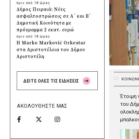
πριν από 18 ώρες
Δήμος Πειραιά: Νέες
ασφαλτοστρώσεις σε Α΄ και Β΄
Δημοτική Κοινότητα με
πρόγραμμα 2 εκατ. ευρώ
πριν από 18 ώρες
Η Marko Marković Orkestar
στα Αριστοτέλεια του Δήμου
Αριστοτέλη
πριν από 19 ώρες
Δήμος Αγίου Βασιλείου:
Αποκαταστάθηκαν τα δίκτυα
ΚΟΙΝΩΝ
ΔΕΙΤΕ ΟΛΕΣ ΤΙΣ ΕΙΔΗΣΕΙΣ
ηλεκτροδότησης, ύδρευσης και
οδοποιίας στις πυρόπληκτες
Έτοιμη 
περιοχές
του Δήμ
πριν από 19 ώρες
ΑΚΟΛΟΥΘΗΣΤΕ ΜΑΣ
ΣΠΑΠ: Νέα οχήματα
ολοκλη
πυροπροστασίας σε Γαλάτσι,
μπαλκον
Μαρούσι και Λυκόβρυση –
Πεύκη
πριν από 19 ώρες