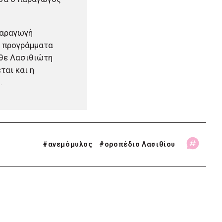
παραγωγή
ό προγράμματα
άθε Λασιθιώτη
ται και η
.
#
ανεμόμυλος
#
οροπέδιο Λασιθίου