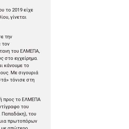
υ το 2019 είχε
ου, γίνεται
σε την
ε τον
ύτανη του ΕΛΜΕΠΑ,
υς στο εγχείρημα.
ι κάνουμε το
λους. Με σιγουριά
στά» τόνισε στη
χή προς το ΕΛΜΕΠΑ
αντίγραφο του
. Παπαδάκη), του
σμια πρωτοπόρων
, με απώτερο