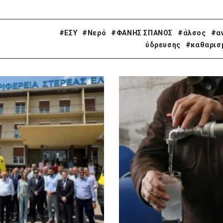
#ΕΣΥ
#Νερό
#ΦΑΝΗΣ ΣΠΑΝΟΣ
#άλσος
#α
ύδρευσης
#καθαρισ