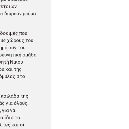
τέτοιων
αι δωρεάν ρεύμα
 δοκιμές που
ους χώρους του
τημάτων του
ρευνητική ομάδα
γητή Νίκου
υ και της
μόμυλος στο
 κοιλάδα της
ς για όλους,
 για να
ο ίδιο το
ώτες και οι