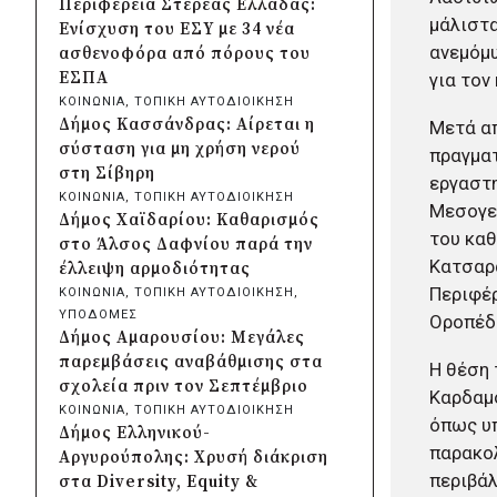
Περιφέρεια Στερεάς Ελλάδας:
Κρήτης και ΙΤΕ για φοιτητικές
μάλιστα
Ενίσχυση του ΕΣΥ με 34 νέα
εστίες και υποδομές
ανεμόμυ
ασθενοφόρα από πόρους του
πριν από μία μέρα
ΕΣΠΑ
για τον
Δήμος Μετεώρων:
ΚΟΙΝΩΝΙΑ
, 
ΤΟΠΙΚΗ ΑΥΤΟΔΙΟΙΚΗΣΗ
Ολοκληρώθηκε το νέο τοιχείο
Δήμος Κασσάνδρας: Αίρεται η
Μετά απ
αντιστήριξης στην είσοδο του
σύσταση για μη χρήση νερού
πραγματ
Σκεπαρίου
στη Σίβηρη
εργαστη
πριν από μία μέρα
ΚΟΙΝΩΝΙΑ
, 
ΤΟΠΙΚΗ ΑΥΤΟΔΙΟΙΚΗΣΗ
Μεσογει
Δήμος Καισαριανής: Καταδίκη
Δήμος Χαϊδαρίου: Καθαρισμός
για την απόπειρα
του καθ
στο Άλσος Δαφνίου παρά την
μπλοκαρίσματος φιλικού
Κατσαρά
έλλειψη αρμοδιότητας
αγώνα στο «Μ.
Περιφέρ
ΚΟΙΝΩΝΙΑ
, 
ΤΟΠΙΚΗ ΑΥΤΟΔΙΟΙΚΗΣΗ
, 
Κρητικόπουλος»
ΥΠΟΔΟΜΕΣ
Οροπέδ
πριν από μία μέρα
Δήμος Αμαρουσίου: Μεγάλες
Δήμος Πειραιά: Νέες
παρεμβάσεις αναβάθμισης στα
Η θέση 
ασφαλτοστρώσεις σε Α΄ και Β΄
σχολεία πριν τον Σεπτέμβριο
Καρδαμο
Δημοτική Κοινότητα με
ΚΟΙΝΩΝΙΑ
, 
ΤΟΠΙΚΗ ΑΥΤΟΔΙΟΙΚΗΣΗ
όπως υπ
πρόγραμμα 2 εκατ. ευρώ
Δήμος Ελληνικού-
παρακολ
πριν από μία μέρα
Αργυρούπολης: Χρυσή διάκριση
Η Marko Marković Orkestar
περιβάλ
στα Diversity, Equity &