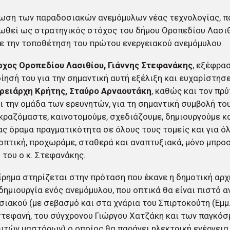
ωση των παραδοσιακών ανεμόμυλων νέας τεχνολογίας, πο
θεί ως στρατηγικός στόχος του δήμου Οροπεδίου Λασιθί
ε την τοποθέτηση του πρώτου ενεργειακού ανεμόμυλου.
χος Οροπεδίου Λασιθίου, Γιάννης Στεφανάκης
, εξέφρα
ίησή του για την σημαντική αυτή εξέλιξη και ευχαρίστησ
ρειάρχη Κρήτης, Σταύρο Αρναουτάκη
, καθώς και τον πρ
ι την ομάδα των ερευνητών, για τη σημαντική συμβολή το
ραζόμαστε, καινοτομούμε, σχεδιάζουμε, δημιουργούμε κα
ας όραμα πραγματικότητα σε όλους τους τομείς και για ό
οπτική, προχωράμε, σταθερά και αναπτυξιακά, μόνο μπρο
του ο κ. Στεφανάκης.
ίρημα στηρίζεται στην πρόταση που έκανε η δημοτική αρ
 δημιουργία ενός ανεμόμυλου, που οπτικά θα είναι πιστό 
ιακού (με σεβασμό και στα χνάρια του Σπιρτοκούτη (Εμμ
τεφανή, του σύγχρονου Γιώργου Χατζάκη και των παγκό
τών μαστόρων) ο οποίος θα παράγει ηλεκτρική ενέργεια