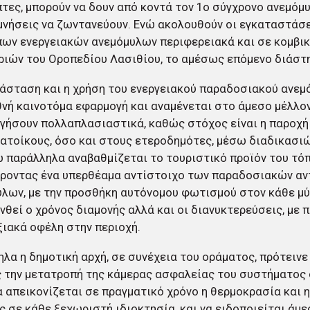
τες, μπορούν να δουν από κοντά τον 1ο σύγχρονο ανεμόμυ
μνήσεις να ζωντανεύουν. Ενώ ακολουθούν οι εγκαταστάσε
ων ενεργειακών ανεμόμυλων περιφερειακά και σε κομβι
ιών του Οροπεδίου Λασιθίου, το αμέσως επόμενο διάστ
άσταση και η χρήση του ενεργειακού παραδοσιακού ανεμ
θνή καινοτόμα εφαρμογή και αναμένεται στο άμεσο μέλλο
γήσουν πολλαπλασιαστικά, καθώς στόχος είναι η παροχή
ατοίκους, όσο και στους ετεροδημότες, μέσω διαδικασιώ
νώ παράλληλα αναβαθμίζεται το τουριστικό προϊόν του τόπ
ροντας ένα υπερθέαμα αντίστοιχο των παραδοσιακών αν
λων, με την προσθήκη αυτόνομου φωτισμού στον κάθε μύ
νθεί ο χρόνος διαμονής αλλά και οι διανυκτερεύσεις, με
ιακά οφέλη στην περιοχή.
λα η δημοτική αρχή, σε συνέχεια του οράματος, πρότεινε
 την μετατροπή της κάμερας ασφαλείας του συστήματος 
 απεικονίζεται σε πραγματικό χρόνο η θερμοκρασία και η
 σε κάθε ξεχωριστή ιδιοκτησία, και να ειδοποιείται άμ