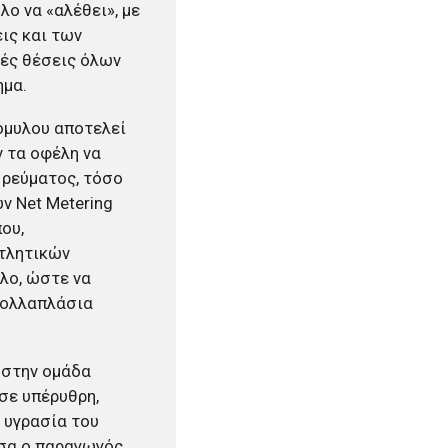
λο να «αλέθει», με
ις και των
κές θέσεις όλων
ημα.
όμυλου αποτελεί
ν τα οφέλη να
 ρεύματος, τόσο
ν Net Metering
ου,
τλητικών
λο, ώστε να
 πολλαπλάσια
 στην ομάδα
σε υπέρυθρη,
 υγρασία του
εσα ο παραγωγός