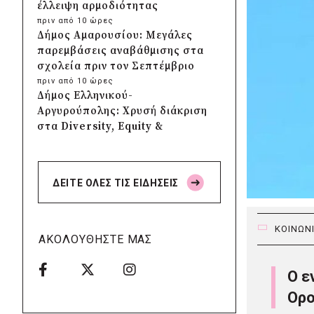
έλλειψη αρμοδιότητας
πριν από 10 ώρες
Δήμος Αμαρουσίου: Μεγάλες
παρεμβάσεις αναβάθμισης στα
σχολεία πριν τον Σεπτέμβριο
πριν από 10 ώρες
Δήμος Ελληνικού-
Αργυρούπολης: Χρυσή διάκριση
στα Diversity, Equity &
Inclusion Awards 2026
πριν από 11 ώρες
Δήμος Αθηναίων: Πάνω από
ΔΕΙΤΕ ΟΛΕΣ ΤΙΣ ΕΙΔΗΣΕΙΣ
240 αντικείμενα
απομακρύνθηκαν από
κοινόχρηστους χώρους
ΚΟΙΝΩΝ
πριν από 11 ώρες
ΑΚΟΛΟΥΘΗΣΤΕ ΜΑΣ
Δήμος Θεσσαλονίκης: Έρευνα
για πιθανή δολιοφθορά σε δύο
Ο ε
ξεραμένα δέντρα στην οδό
Βενιζέλου
Ορο
πριν από 11 ώρες