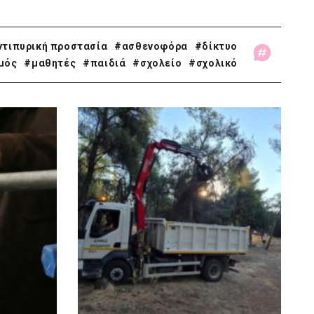
ντιπυρική προστασία
#ασθενοφόρα
#δίκτυο
μός
#μαθητές
#παιδιά
#σχολείο
#σχολικό