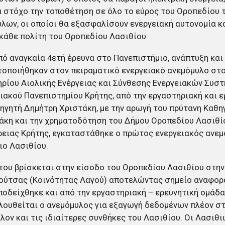
 στόχο την τοποθέτηση σε όλο το εύρος του Οροπεδίου 
λων, οι οποίοι θα εξασφαλίσουν ενεργειακή αυτονομία κ
 κάθε πολίτη του Οροπεδίου Λασιθίου.
ό αναγκαία 4ετή έρευνα στο Πανεπιστήμιο, ανάπτυξη και
οποιήθηκαν στον πειραματικό ενεργειακό ανεμόμυλο στ
ρίου Αιολικής Ενέργειας και Σύνθεσης Ενεργειακών Συσ
ακού Πανεπιστημίου Κρήτης, από την εργαστηριακή και ε
ηγητή Δημήτρη Χριστάκη, με την αρωγή του πρύτανη Καθη
κη και την χρηματοδότηση του Δήμου Οροπεδίου Λασιθίο
ειας Κρήτης, εγκαταστάθηκε ο πρώτος ενεργειακός ανε
ιο Λασιθίου.
του βρίσκεται στην είσοδο του Οροπεδίου Λασιθίου στην
ύτσας (Κοινότητας Λαγού) αποτελώντας σημείο αναφορά
οδείχθηκε και από την εργαστηριακή – ερευνητική ομάδα,
ουθείται ο ανεμόμυλος για εξαγωγή δεδομένων πλέον στ
λον και τις ιδιαίτερες συνθήκες του Λασιθίου. Οι Λασιθι