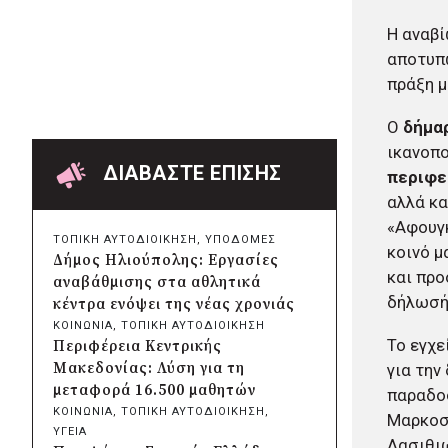
Χαρδαλιάς: Ψηφιακό
Η αναβί
Παρατηρητήριο για την
παρακολούθηση των 352 έργων
αποτυπω
της Αττικής
πράξη μ
πριν από 12 ώρες
Δήμος Ηρακλείου Αττικής:
Ο
δήμαρ
Συμβάσεις 645.000 ευρώ για τη
ικανοπο
φροντίδα των αδέσποτων
ΔΙΑΒΑΣΤΕ ΕΠΙΣΗΣ
περιφε
ζώων
αλλά κα
πριν από μία μέρα
«Αφουγκ
Περιφέρεια Θεσσαλίας: Νέος
ΤΟΠΙΚΗ ΑΥΤΟΔΙΟΙΚΗΣΗ
, 
ΥΠΟΔΟΜΕΣ
ιατροτεχνολογικός εξοπλισμός
κοινό μ
Δήμος Ηλιούπολης: Εργασίες
και αναβάθμιση του ΚΕΦΙΑΠ
και προ
αναβάθμισης στα αθλητικά
Καρδίτσας
δήλωσή 
κέντρα ενόψει της νέας χρονιάς
πριν από μία μέρα
ΚΟΙΝΩΝΙΑ
, 
ΤΟΠΙΚΗ ΑΥΤΟΔΙΟΙΚΗΣΗ
Δήμος Αθηναίων: 651 δημότες
Το εγχε
Περιφέρεια Κεντρικής
συμμετείχαν στις δράσεις
Μακεδονίας: Λύση για τη
για την
διατροφικής υποστήριξης
μεταφορά 16.500 μαθητών
παραδοσ
πριν από μία μέρα
ΚΟΙΝΩΝΙΑ
, 
ΤΟΠΙΚΗ ΑΥΤΟΔΙΟΙΚΗΣΗ
, 
Μαρκοσ
Συνεργασία Περιφέρειας
ΥΓΕΙΑ
Λασιθιω
Κρήτης με Πανεπιστήμιο