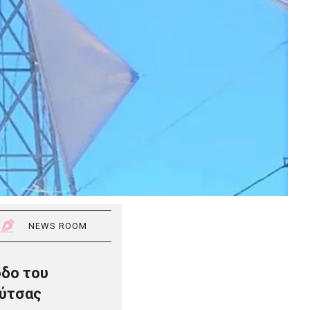
NEWS ROOM
οδο του
ούτσας