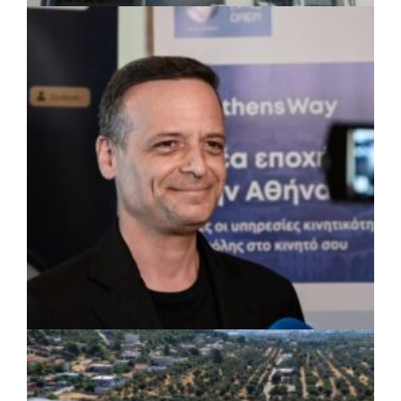
ΤΟΠΙΚΗ ΑΥΤΟΔΙΟΙΚΗΣΗ
|
07/08/2026 · 17:45
Δήμος Πετρούπολης: Εργασίες
συντήρησης σε σχολεία και αθλητικές
εγκαταστάσεις
ΡΕΠΟΡΤΑΖ
|
07/08/2026 · 17:27
Ο Δούκας για έργα, καθαριότητα και τη
μάχη των επόμενων εκλογών: «Η καλύτερη