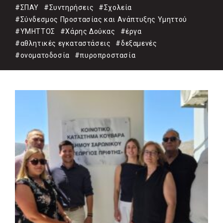
#ΣΠΑΥ
#Συντηρήσεις
#Σχολεία
#Σύνδεσμος Προστασίας και Ανάπτυξης Υμηττού
#ΥΜΗΤΤΟΣ
#Χάρης Δούκας
#έργα
#αθλητικές εγκαταστάσεις
#δεξαμενές
#ονοματοδοσία
#πυροπροστασία