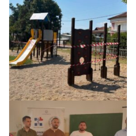
HYMETTUS WATER GRID: «Έξυπνο»
δίκτυο προστασίας των υδατοδεξαμενών
στον Υμηττό
ΚΟΙΝΩΝΙΑ
|
07/08/2026 · 16:14
Δήμος Πέλλας: Σε προσωρινή αναστολή
λειτουργίας όλες οι παιδικές χαρές