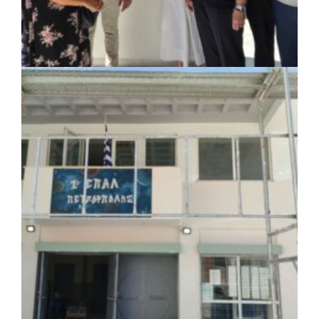
ΚΟΙΝΩΝΙΑ
|
07/08/2026 · 18:01
Το Δημοτικό Κατάστημα Κουβαρά φέρει
πλέον το όνομα «Γεώργιος Πρίφτης»