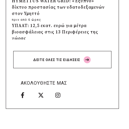
HYMETTUS WATER GRID: «Έξυπνο»
δίκτυο προστασίας των υδατοδεξαμενών
στον Υμηττό
πριν από 6 ώρες
ΥΠΑΑΤ: 12,5 εκατ. ευρώ για μέτρα
βιοασφάλειας στις 13 Περιφέρειες της
χώρας
πριν από 6 ώρες
Πρέσπεια 2026: Έξι ημέρες πολιτισμού,
μουσικής και γαστρονομίας στη Φλώρινα
ΔΕΙΤΕ ΟΛΕΣ ΤΙΣ ΕΙΔΗΣΕΙΣ
πριν από 6 ώρες
Δήμος Πέλλας: Σε προσωρινή αναστολή
λειτουργίας όλες οι παιδικές χαρές
πριν από 7 ώρες
ΑΚΟΛΟΥΘΗΣΤΕ ΜΑΣ
Στους τέσσερις φιναλίστ παγκοσμίως ο
Δήμος Ελληνικού – Αργυρούπολης για το
Seoul Smart City Prize 2026
πριν από 7 ώρες
Δήμος Μετεώρων: Επενδύει στην
πρωτοβάθμια υγεία με ίδιους πόρους
πριν από 7 ώρες