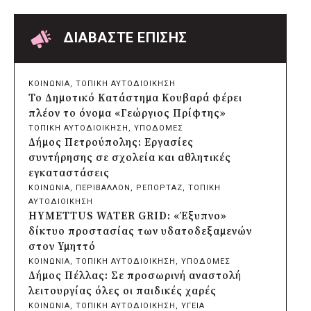
Δήμος Παπάγου-Χολαργού:
Επαναλαμβανόμενοι βανδαλισμοί στο
δίκτυο ηλεκτροφωτισμού
ΔΙΑΒΑΣΤΕ ΕΠΙΣΗΣ
πριν από 7 ώρες
Δήμος Πατρέων: Αντικατάσταση
φωτιστικών μετά τη λεηλασία στο έλος
ΚΟΙΝΩΝΙΑ
, 
ΤΟΠΙΚΗ ΑΥΤΟΔΙΟΙΚΗΣΗ
της Αγυιάς
Το Δημοτικό Κατάστημα Κουβαρά φέρει
πριν από 7 ώρες
πλέον το όνομα «Γεώργιος Πρίφτης»
Δήμος Σαρωνικού: Βανδάλισαν το
ΤΟΠΙΚΗ ΑΥΤΟΔΙΟΙΚΗΣΗ
, 
ΥΠΟΔΟΜΕΣ
εκκλησάκι της Μεταμόρφωσης του
Δήμος Πετρούπολης: Εργασίες
Σωτήρος
συντήρησης σε σχολεία και αθλητικές
πριν από 8 ώρες
εγκαταστάσεις
Περιφέρεια Αττικής: Έξι συμπεράσματα
ΚΟΙΝΩΝΙΑ
, 
ΠΕΡΙΒΑΛΛΟΝ
, 
ΡΕΠΟΡΤΑΖ
, 
ΤΟΠΙΚΗ
για την ψηφιακή μετάβαση των
ΑΥΤΟΔΙΟΙΚΗΣΗ
επιχειρήσεων
HYMETTUS WATER GRID: «Έξυπνο»
πριν από 8 ώρες
δίκτυο προστασίας των υδατοδεξαμενών
Δήμος Σαρωνικού και ΑΡΧΕΛΩΝ
στον Υμηττό
ενημερώνουν τους λουόμενους για τη
ΚΟΙΝΩΝΙΑ
, 
ΤΟΠΙΚΗ ΑΥΤΟΔΙΟΙΚΗΣΗ
, 
ΥΠΟΔΟΜΕΣ
συνύπαρξη με τις θαλάσσιες χελώνες
Δήμος Πέλλας: Σε προσωρινή αναστολή
πριν από 8 ώρες
λειτουργίας όλες οι παιδικές χαρές
Δήμος Κυθήρων: Απαγόρευση πρόσβασης
ΚΟΙΝΩΝΙΑ
, 
ΤΟΠΙΚΗ ΑΥΤΟΔΙΟΙΚΗΣΗ
, 
ΥΓΕΙΑ