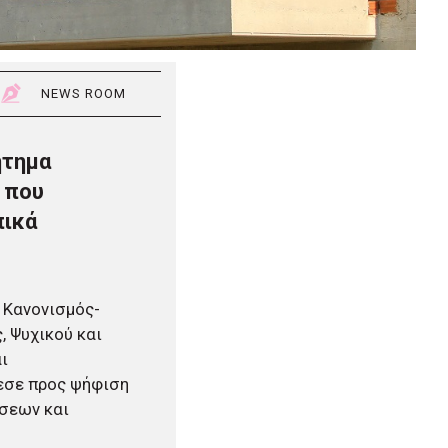
NEWS ROOM
ήτημα
 που
πικά
 Κανονισμός-
, Ψυχικού και
ι
εσε προς ψήφιση
άσεων και