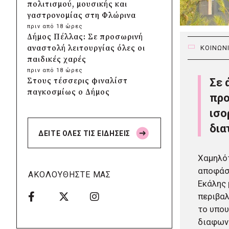
πολιτισμού, μουσικής και
γαστρονομίας στη Φλώρινα
πριν από 18 ώρες
Δήμος Πέλλας: Σε προσωρινή
αναστολή λειτουργίας όλες οι
ΚΟΙΝΩΝ
παιδικές χαρές
πριν από 18 ώρες
Στους τέσσερις φιναλίστ
Σε 
παγκοσμίως ο Δήμος
προ
Ελληνικού – Αργυρούπολης για
ισο
το Seoul Smart City Prize 2026
πριν από 18 ώρες
δια
ΔΕΙΤΕ ΟΛΕΣ ΤΙΣ ΕΙΔΗΣΕΙΣ
Δήμος Μετεώρων: Επενδύει
στην πρωτοβάθμια υγεία με
Χαμηλότ
ίδιους πόρους
αποφάσι
πριν από 18 ώρες
ΑΚΟΛΟΥΘΗΣΤΕ ΜΑΣ
Δήμος Παπάγου-Χολαργού:
Εκάλης 
Επαναλαμβανόμενοι
περιβα
βανδαλισμοί στο δίκτυο
το υπου
ηλεκτροφωτισμού
διαφωνι
πριν από 18 ώρες