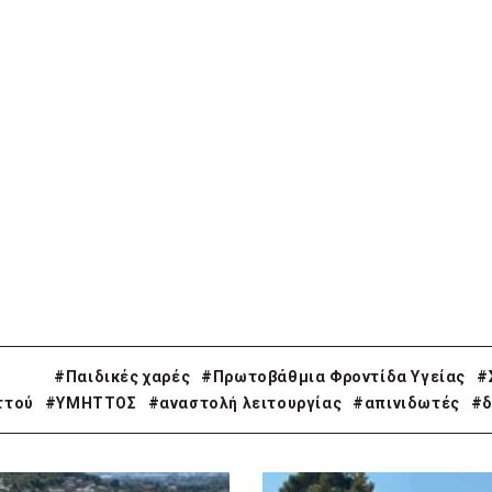
#Παιδικές χαρές
#Πρωτοβάθμια Φροντίδα Υγείας
#
ττού
#ΥΜΗΤΤΟΣ
#αναστολή λειτουργίας
#απινιδωτές
#δ