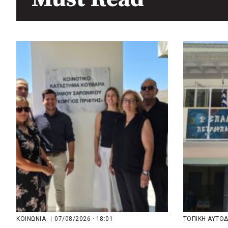
πριν από 3 μέρες
Περιφέρεια Θεσσαλίας: Νέος
ιατροτεχνολογικός εξοπλισμός
και αναβάθμιση του ΚΕΦΙΑΠ
Καρδίτσας
πριν από 3 μέρες
Δήμος Αθηναίων: 651 δημότες
συμμετείχαν στις δράσεις
διατροφικής υποστήριξης
ΚΟΙΝΩΝΙΑ
|
07/08/2026 · 18:01
ΤΟΠΙΚΗ ΑΥΤΟ