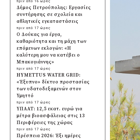
πριν από 16 ώρες
Δήμος Πετρούπολης: Εργασίες
συντήρησης σε σχολεία και
αθλητικές εγκαταστάσεις
πριν από 17 ώρες
Ο Δούκας για έργα,
καθαριότητα και τη μάχη των
επόμενων εκλογών: «Η
καλύτερη μου να κατέβει ο
Μπακογιάννης»
πριν από 17 ώρες
HYMETTUS WATER GRID:
«Έξυπνο» δίκτυο προστασίας
των υδατοδεξαμενών στον
Υμηττό
πριν από 17 ώρες
ΥΠΑΑΤ: 12,5 εκατ. ευρώ για
μέτρα βιοασφάλειας στις 13
Περιφέρειες της χώρας
πριν από 17 ώρες
Πρέσπεια 2026: Έξι ημέρες