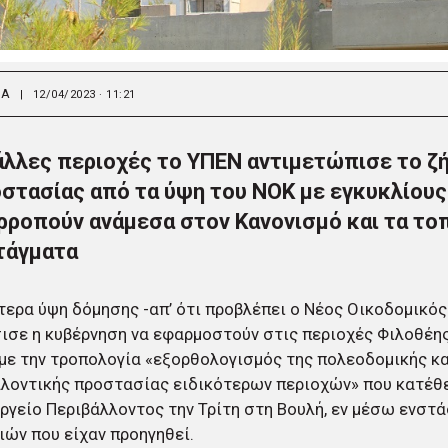
ΙΑ
|
12/04/2023 · 11:21
άλλες περιοχές το ΥΠΕΝ αντιμετώπισε το ζ
στασίας από τα ύψη του ΝΟΚ με εγκυκλίους
ρροπούν ανάμεσα στον Κανονισμό και τα το
τάγματα
ερα ύψη δόμησης -απ’ ότι προβλέπει ο Νέος Οικοδομικός
σε η κυβέρνηση να εφαρμοστούν στις περιοχές Φιλοθέης
με την τροπολογία «εξορθολογισμός της πολεοδομικής κα
λλοντικής προστασίας ειδικότερων περιοχών» που κατέθ
ργείο Περιβάλλοντος την Τρίτη στη Βουλή, εν μέσω ενστ
ών που είχαν προηγηθεί.