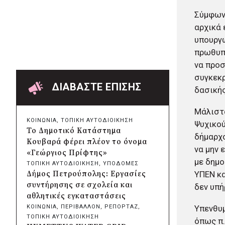
Δήμος Πατρέων:
Σύμφωνα
Αντικατάσταση φωτιστικών
αρχικά 
μετά τη λεηλασία στο έλος της
Αγυιάς
υπουργώ
πριν από 18 ώρες
πρωθυπο
Δήμος Σαρωνικού: Βανδάλισαν
να προσ
το εκκλησάκι της
συγκεκρ
Μεταμόρφωσης του Σωτήρος
ΔΙΑΒΑΣΤΕ ΕΠΙΣΗΣ
δασικής
πριν από 19 ώρες
Περιφέρεια Αττικής: Έξι
Μάλιστα
συμπεράσματα για την
ΚΟΙΝΩΝΙΑ
, 
ΤΟΠΙΚΗ ΑΥΤΟΔΙΟΙΚΗΣΗ
Ψυχικού
ψηφιακή μετάβαση των
Το Δημοτικό Κατάστημα
δήμαρχο
επιχειρήσεων
Κουβαρά φέρει πλέον το όνομα
πριν από 19 ώρες
να μην 
«Γεώργιος Πρίφτης»
Δήμος Σαρωνικού και
με δημο
ΤΟΠΙΚΗ ΑΥΤΟΔΙΟΙΚΗΣΗ
, 
ΥΠΟΔΟΜΕΣ
ΑΡΧΕΛΩΝ ενημερώνουν τους
Δήμος Πετρούπολης: Εργασίες
ΥΠΕΝ κα
λουόμενους για τη συνύπαρξη
συντήρησης σε σχολεία και
δεν υπή
με τις θαλάσσιες χελώνες
αθλητικές εγκαταστάσεις
πριν από 20 ώρες
ΚΟΙΝΩΝΙΑ
, 
ΠΕΡΙΒΑΛΛΟΝ
, 
ΡΕΠΟΡΤΑΖ
, 
Υπενθυμ
Δήμος Κυθήρων: Απαγόρευση
ΤΟΠΙΚΗ ΑΥΤΟΔΙΟΙΚΗΣΗ
όπως π.
πρόσβασης στην παραλία