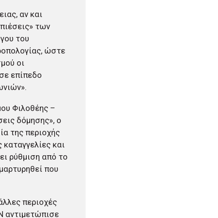
ιας, αν και
«πιέσεις» των
γου του
ροπολογίας, ώστε
μού οι
 σε επίπεδο
ωνιών».
μου Φιλοθέης –
σεις δόμησης», ο
ία της περιοχής
 καταγγελίες και
ει ρύθμιση από το
αμαρτυρηθεί που
άλλες περιοχές
ΕΝ αντιμετώπισε