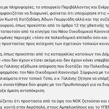
 με πληροφορίες, το υπουργείο Περιβάλλοντος και Ενέργε
εμφανιζόταν να διαφωνεί, φαίνεται ότι υποχώρησε στις 
ν Κωστή Χατζηδάκη, Άδωνι Γεωργιάδη αλλά και της συζύ
υργού, όπως προκύπτει από το άρθρο 12 της χθεσινής τ
τατευτούν από τα κίνητρα του Νέου Οικοδομικού Κανονισ
ιμένες περιοχές «τόσο σε πολεοδομικό επίπεδο όσο και
 προστασίας προς ενίσχυση των σχετικών τοπικών κοιν
, όπως προκύπτει από τις καταγγελίες κατοίκων του Δή
 «που δεν έχουν κτίσει ακόμη και δεν έχουν κάνει υπερβά
ς Γαλάνης εξέδωσε απόφαση που διατάζει την Πολεοδομ
εφαρμόσει τον Νέο Οικοδομικό Κανονισμό. Σύμφωνα με τις
σιεύματα στον τοπικό Τύπο, ο κ. Γαλάνης ζήτησε να υπάρξ
ι συναντήθηκε δύο φορές με τον Πρωθυπουργό για να δι
ρξε άμεση ανταπόκριση.
ίζεται ότι προστασία από τα ύψη του ΝΟΚ ζητούσαν και 
χ. κοντά στην Ακρόπολη, στους Αμπελοκήπους και το ΥΠ