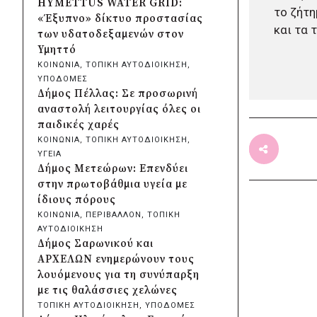
HYMETTUS WATER GRID:
το ζήτη
Λυκοδήμου για λόγους
«Έξυπνο» δίκτυο προστασίας
ασφαλείας
και τα 
των υδατοδεξαμενών στον
πριν από 20 ώρες
Υμηττό
Προφυλακίστηκε ο δήμαρχος
ΚΟΙΝΩΝΙΑ
, 
ΤΟΠΙΚΗ ΑΥΤΟΔΙΟΙΚΗΣΗ
, 
Στυλίδας για τη φωτιά στη
ΥΠΟΔΟΜΕΣ
Βοιωτία – Σε αναστολή το
Δήμος Πέλλας: Σε προσωρινή
αιολικό πάρκο
αναστολή λειτουργίας όλες οι
πριν από 2 μέρες
παιδικές χαρές
Δήμος Ηλιούπολης: Εργασίες
ΚΟΙΝΩΝΙΑ
, 
ΤΟΠΙΚΗ ΑΥΤΟΔΙΟΙΚΗΣΗ
, 
αναβάθμισης στα αθλητικά
ΥΓΕΙΑ
κέντρα ενόψει της νέας χρονιάς
Δήμος Μετεώρων: Επενδύει
πριν από 2 μέρες
στην πρωτοβάθμια υγεία με
Περιφέρεια Κεντρικής
ίδιους πόρους
Μακεδονίας: Λύση για τη
ΚΟΙΝΩΝΙΑ
, 
ΠΕΡΙΒΑΛΛΟΝ
, 
ΤΟΠΙΚΗ
μεταφορά 16.500 μαθητών
ΑΥΤΟΔΙΟΙΚΗΣΗ
πριν από 2 μέρες
Δήμος Σαρωνικού και
Περιφέρεια Στερεάς Ελλάδας:
ΑΡΧΕΛΩΝ ενημερώνουν τους
Ενίσχυση του ΕΣΥ με 34 νέα
λουόμενους για τη συνύπαρξη
ασθενοφόρα από πόρους του
με τις θαλάσσιες χελώνες
ΕΣΠΑ
ΤΟΠΙΚΗ ΑΥΤΟΔΙΟΙΚΗΣΗ
, 
ΥΠΟΔΟΜΕΣ