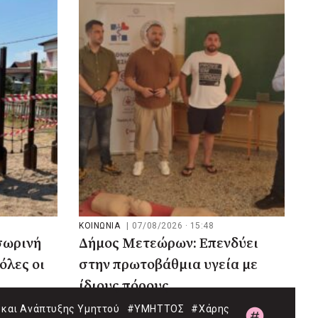
ΚΟΙΝΩΝΙΑ
|
07/08/2026 · 15:48
σωρινή
Δήμος Μετεώρων: Επενδύει
όλες οι
στην πρωτοβάθμια υγεία με
ίδιους πόρους
και Ανάπτυξης Υμηττού
#ΥΜΗΤΤΟΣ
#Χάρης