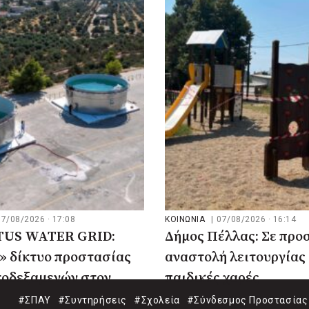
07/08/2026 · 17:08
ΚΟΙΝΩΝΙΑ
|
07/08/2026 · 16:14
US WATER GRID:
Δήμος Πέλλας: Σε προ
» δίκτυο προστασίας
αναστολή λειτουργίας 
τοδεξαμενών στον
παιδικές χαρές
#ΣΠΑΥ
#Συντηρήσεις
#Σχολεία
#Σύνδεσμος Προστασίας 