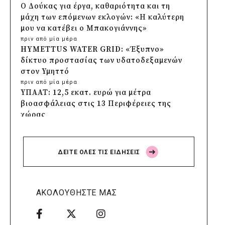
Ο Δούκας για έργα, καθαριότητα και τη
μάχη των επόμενων εκλογών: «Η καλύτερη
μου να κατέβει ο Μπακογιάννης»
πριν από μία μέρα
HYMETTUS WATER GRID: «Έξυπνο»
δίκτυο προστασίας των υδατοδεξαμενών
στον Υμηττό
πριν από μία μέρα
ΥΠΑΑΤ: 12,5 εκατ. ευρώ για μέτρα
βιοασφάλειας στις 13 Περιφέρειες της
χώρας
πριν από μία μέρα
Πρέσπεια 2026: Έξι ημέρες πολιτισμού,
μουσικής και γαστρονομίας στη Φλώρινα
ΔΕΙΤΕ ΟΛΕΣ ΤΙΣ ΕΙΔΗΣΕΙΣ
πριν από μία μέρα
Δήμος Πέλλας: Σε προσωρινή αναστολή
λειτουργίας όλες οι παιδικές χαρές
πριν από μία μέρα
ΑΚΟΛΟΥΘΗΣΤΕ ΜΑΣ
Στους τέσσερις φιναλίστ παγκοσμίως ο
Δήμος Ελληνικού – Αργυρούπολης για το
Seoul Smart City Prize 2026