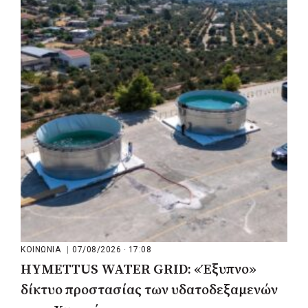
ΡΕΠΟΡΤΑΖ
|
07/08/2026 · 17:27
Ο Δούκας για έργα, καθαριότητα και τη
μάχη των επόμενων εκλογών: «Η καλύτερη
μου να κατέβει ο Μπακογιάννης»
ΚΟΙΝΩΝΙΑ
|
07/08/2026 · 17:08
HYMETTUS WATER GRID: «Έξυπνο»
δίκτυο προστασίας των υδατοδεξαμενών