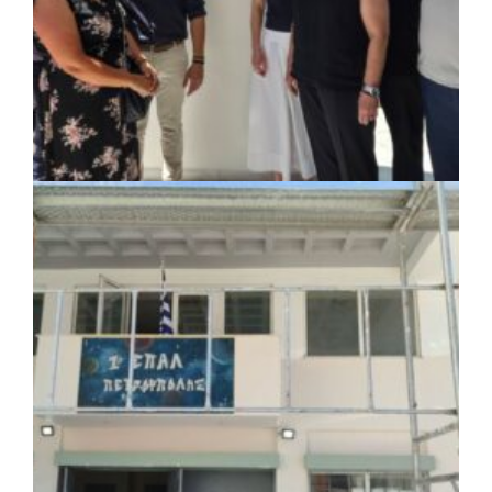
ΚΟΙΝΩΝΙΑ
|
07/08/2026 · 18:01
Το Δημοτικό Κατάστημα Κουβαρά φέρει
πλέον το όνομα «Γεώργιος Πρίφτης»