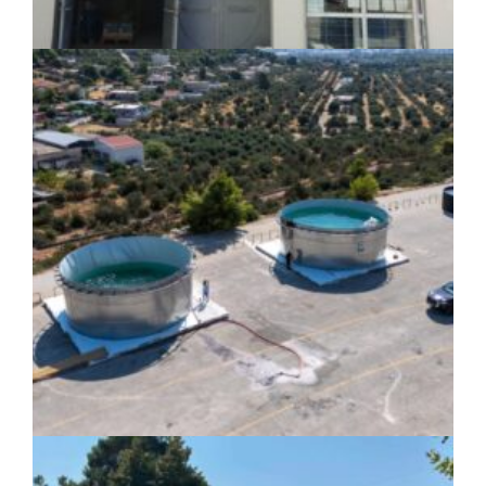
ΤΟΠΙΚΗ ΑΥΤΟΔΙΟΙΚΗΣΗ
|
07/08/2026 · 17:45
Δήμος Πετρούπολης: Εργασίες
συντήρησης σε σχολεία και αθλητικές
εγκαταστάσεις
ΚΟΙΝΩΝΙΑ
|
07/08/2026 · 17:08
HYMETTUS WATER GRID: «Έξυπνο»