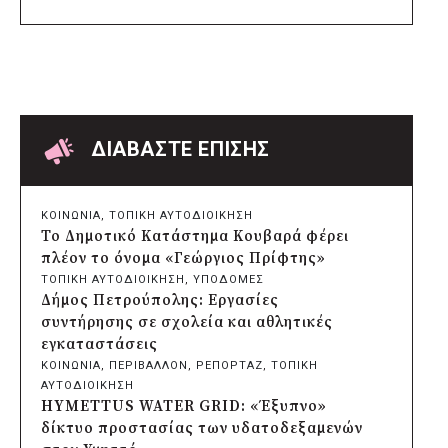
πριν από μία μέρα
Δήμος Μετεώρων: Επενδύει στην
πρωτοβάθμια υγεία με ίδιους πόρους
πριν από μία μέρα
Δήμος Παπάγου-Χολαργού:
Επαναλαμβανόμενοι βανδαλισμοί στο
δίκτυο ηλεκτροφωτισμού
ΔΙΑΒΑΣΤΕ ΕΠΙΣΗΣ
πριν από μία μέρα
Δήμος Πατρέων: Αντικατάσταση
φωτιστικών μετά τη λεηλασία στο έλος
ΚΟΙΝΩΝΙΑ
, 
ΤΟΠΙΚΗ ΑΥΤΟΔΙΟΙΚΗΣΗ
της Αγυιάς
Το Δημοτικό Κατάστημα Κουβαρά φέρει
πριν από μία μέρα
πλέον το όνομα «Γεώργιος Πρίφτης»
Δήμος Σαρωνικού: Βανδάλισαν το
ΤΟΠΙΚΗ ΑΥΤΟΔΙΟΙΚΗΣΗ
, 
ΥΠΟΔΟΜΕΣ
εκκλησάκι της Μεταμόρφωσης του
Δήμος Πετρούπολης: Εργασίες
Σωτήρος
συντήρησης σε σχολεία και αθλητικές
πριν από μία μέρα
εγκαταστάσεις
Περιφέρεια Αττικής: Έξι συμπεράσματα
ΚΟΙΝΩΝΙΑ
, 
ΠΕΡΙΒΑΛΛΟΝ
, 
ΡΕΠΟΡΤΑΖ
, 
ΤΟΠΙΚΗ
για την ψηφιακή μετάβαση των
ΑΥΤΟΔΙΟΙΚΗΣΗ
επιχειρήσεων
HYMETTUS WATER GRID: «Έξυπνο»
πριν από μία μέρα
δίκτυο προστασίας των υδατοδεξαμενών
Δήμος Σαρωνικού και ΑΡΧΕΛΩΝ