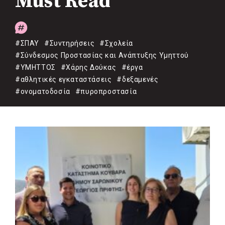
Must Read
#ΣΠΑΥ
#Συντηρήσεις
#Σχολεία
#Σύνδεσμος Προστασίας και Ανάπτυξης Υμηττού
#ΥΜΗΤΤΟΣ
#Χάρης Δούκας
#έργα
#αθλητικές εγκαταστάσεις
#δεξαμενές
#ονοματοδοσία
#πυροπροστασία